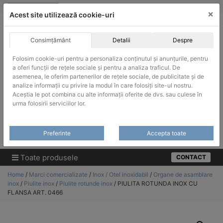
Skip
vanzari@infinitrade-romania.ro
|
Infinitrade Romania
×
to
Acest site utilizează cookie-uri
content
Consimțământ
Detalii
Despre
Folosim cookie-uri pentru a personaliza conținutul și anunțurile, pentru
a oferi funcții de rețele sociale și pentru a analiza traficul. De
asemenea, le oferim partenerilor de rețele sociale, de publicitate și de
ACHIZITII PUBLICE
analize informații cu privire la modul în care folosiți site-ul nostru.
Produsele pot fi achizitionate si in sistemul SEAP / SICAP
Aceștia le pot combina cu alte informații oferite de dvs. sau culese în
urma folosirii serviciilor lor.
Products
search
CAUTARE
Preferinte
Accepta toate
Cere-ne oferta!
Toate produsele
CONTACT
Home
/
Marci comercializate
/
Inox / Otel inoxidabil
/
Organe de asamblare
inox
/
Piulite inox
/
Piulite rotunde inox
/ PIULITA ROTUNDA INOX CU
FLANSA ART. 0466