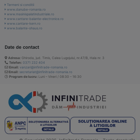
Termeni si conditii
www.danube-romania.ro
www.masinispalatindustriale.ro
www.cantare-balante-electronice.ro
www.cantare-kern.ro
www.balante-ohaus.ro
Date de contact
Adresa:
Ghiroda, jud. Timis, Calea Lugojului, nr.47/B, Hala nr. 3
Telefon:
0371 232 404
Email:
vanzari@infinitrade-romania.ro
Email:
secretariat@infinitrade-romania.ro
Program de lucru:
Luni – Vineri / 08:30 – 16:30