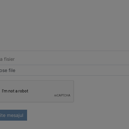
a fisier
se file
ite mesajul