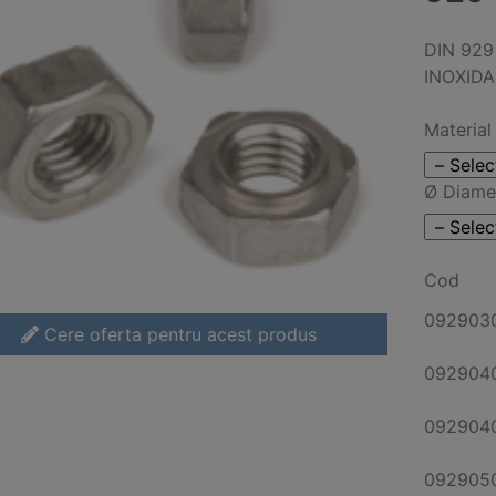
DIN 929
INOXID
Material
Ø Diame
Cod
092903
Cere oferta pentru acest produs
092904
092904
092905