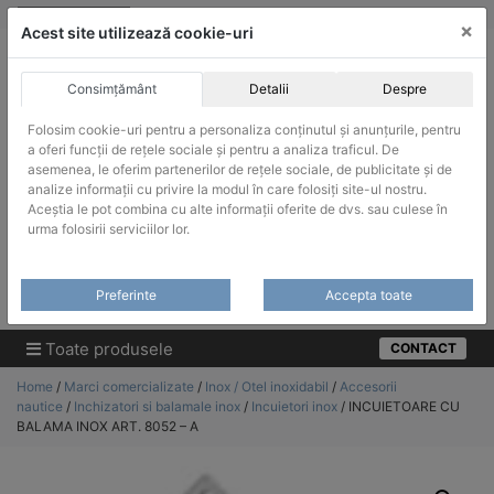
Skip
vanzari@infinitrade-romania.ro
|
Infinitrade Romania
×
to
Acest site utilizează cookie-uri
content
Consimțământ
Detalii
Despre
Folosim cookie-uri pentru a personaliza conținutul și anunțurile, pentru
a oferi funcții de rețele sociale și pentru a analiza traficul. De
asemenea, le oferim partenerilor de rețele sociale, de publicitate și de
ACHIZITII PUBLICE
analize informații cu privire la modul în care folosiți site-ul nostru.
Produsele pot fi achizitionate si in sistemul SEAP / SICAP
Aceștia le pot combina cu alte informații oferite de dvs. sau culese în
urma folosirii serviciilor lor.
Products
search
CAUTARE
Preferinte
Accepta toate
Cere-ne oferta!
Toate produsele
CONTACT
Home
/
Marci comercializate
/
Inox / Otel inoxidabil
/
Accesorii
nautice
/
Inchizatori si balamale inox
/
Incuietori inox
/ INCUIETOARE CU
BALAMA INOX ART. 8052 – A