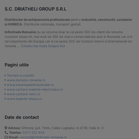
S.C. DRIATHELI GROUP S.R.L
Distribuitor de echipamente profesionale
pentru
industrie, constructii, curatenie
si HORECA
. Distributie nationala, transport gratuit.
Infinitrade Romania
nu se rezuma doar la cei peste 500 de clienti de renume,
constant deserviti, mai mult de 250 de marci comercializate atat in Romania cat si in
tari importante din Europa cat si cei peste 300 de furnizori interni si internationali de
renume …
Citeste mai multe Despre Noi
Pagini utile
Termeni si conditii
www.danube-romania.ro
www.masinispalatindustriale.ro
www.cantare-balante-electronice.ro
www.cantare-kern.ro
www.balante-ohaus.ro
Date de contact
Adresa:
Ghiroda, jud. Timis, Calea Lugojului, nr.47/B, Hala nr. 3
Telefon:
0371 232 404
Email:
vanzari@infinitrade-romania.ro