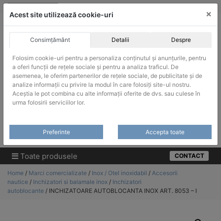
Skip
vanzari@infinitrade-romania.ro
|
Infinitrade Romania
×
to
Acest site utilizează cookie-uri
content
Consimțământ
Detalii
Despre
Folosim cookie-uri pentru a personaliza conținutul și anunțurile, pentru
a oferi funcții de rețele sociale și pentru a analiza traficul. De
asemenea, le oferim partenerilor de rețele sociale, de publicitate și de
ACHIZITII PUBLICE
analize informații cu privire la modul în care folosiți site-ul nostru.
Produsele pot fi achizitionate si in sistemul SEAP / SICAP
Aceștia le pot combina cu alte informații oferite de dvs. sau culese în
urma folosirii serviciilor lor.
Products
search
CAUTARE
Preferinte
Accepta toate
Cere-ne oferta!
Toate produsele
CONTACT
Home
/
Marci comercializate
/
Inox / Otel inoxidabil
/
Accesorii
nautice
/
Inchizatori si balamale inox
/
Inchizatori
autoblocante
/ INCHIZATOARE AUTOBLOCANTA INOX ART. 8053 – I