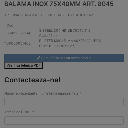
BALAMA INOX 75X40MM ART. 8045
ART. 8045 BALAMA OTEL INOXIDABIL 1,5 aisi 304 / A2
Cod
S.STEEL
304
HINGE 75X40X1,5
80453807504
Cutie 25 pz
BLISTER M8045-MM40X75-
A2
-1PCS
*
00000051402
Cutie 10 bl (1 bl = 1 pz)
Cere oferta pentru acest produs
Vezi fisa tehnica PDF
Contacteaza-ne!
Nume reprezentant si nume firma reprezentata *
Adresa de E-mail *