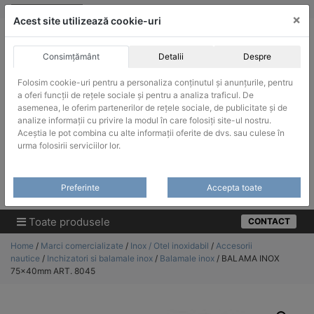
Skip
vanzari@infinitrade-romania.ro
|
Infinitrade Romania
×
to
Acest site utilizează cookie-uri
content
Consimțământ
Detalii
Despre
Folosim cookie-uri pentru a personaliza conținutul și anunțurile, pentru
a oferi funcții de rețele sociale și pentru a analiza traficul. De
asemenea, le oferim partenerilor de rețele sociale, de publicitate și de
ACHIZITII PUBLICE
analize informații cu privire la modul în care folosiți site-ul nostru.
Produsele pot fi achizitionate si in sistemul SEAP / SICAP
Aceștia le pot combina cu alte informații oferite de dvs. sau culese în
urma folosirii serviciilor lor.
Products
search
CAUTARE
Preferinte
Accepta toate
Cere-ne oferta!
Toate produsele
CONTACT
Home
/
Marci comercializate
/
Inox / Otel inoxidabil
/
Accesorii
nautice
/
Inchizatori si balamale inox
/
Balamale inox
/ BALAMA INOX
75x40mm ART. 8045