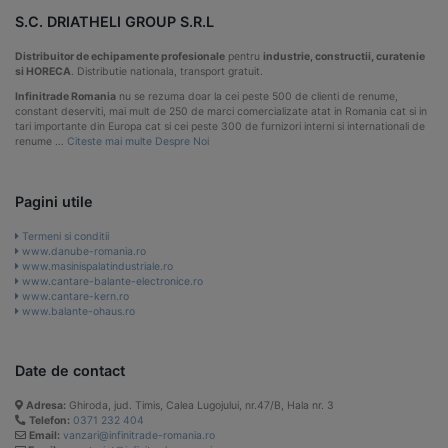
S.C. DRIATHELI GROUP S.R.L
Distribuitor de echipamente profesionale
pentru
industrie, constructii, curatenie
si HORECA
. Distributie nationala, transport gratuit.
Infinitrade Romania
nu se rezuma doar la cei peste 500 de clienti de renume,
constant deserviti, mai mult de 250 de marci comercializate atat in Romania cat si in
tari importante din Europa cat si cei peste 300 de furnizori interni si internationali de
renume …
Citeste mai multe Despre Noi
Pagini utile
Termeni si conditii
www.danube-romania.ro
www.masinispalatindustriale.ro
www.cantare-balante-electronice.ro
www.cantare-kern.ro
www.balante-ohaus.ro
Date de contact
Adresa:
Ghiroda, jud. Timis, Calea Lugojului, nr.47/B, Hala nr. 3
Telefon:
0371 232 404
Email:
vanzari@infinitrade-romania.ro