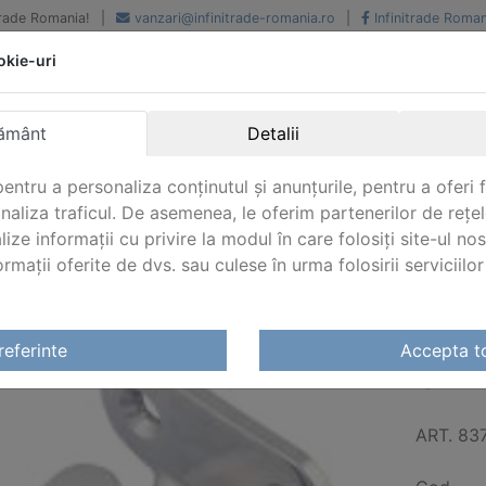
iTrade Romania!
|
vanzari@infinitrade-romania.ro
|
Infinitrade Roman
okie-uri
Peste 500 de furnizori.
Peste 800 de clienti de
renume
Livrari din stoc intern s
National si international
extern
ământ
Detalii
entru a personaliza conținutul și anunțurile, pentru a oferi f
analiza traficul. De asemenea, le oferim partenerilor de rețel
lize informații cu privire la modul în care folosiți site-ul no
mații oferite de dvs. sau culese în urma folosirii serviciilor 
noxidabil
/
Accesorii nautice
/
Carlige inox si intarituri
/
Carl
referinte
Accepta t
CARL
ART. 83