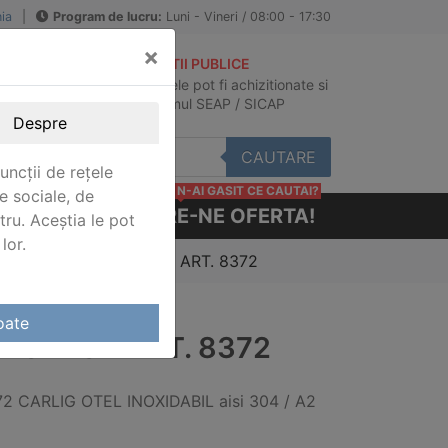
ia
|
Program de lucru:
Luni - Vineri / 08:00 - 17:30
×
ACHIZITII PUBLICE
Produsele pot fi achizitionate si
au
in sistemul SEAP / SICAP
Despre
CAUTARE
uncții de rețele
N-AI GASIT CE CAUTAI?
e sociale, de
CERE-NE OFERTA!
stru. Aceștia le pot
lor.
ige inox
/ CARLIG INOX ART. 8372
oate
IG INOX ART. 8372
72 CARLIG OTEL INOXIDABIL aisi 304 / A2