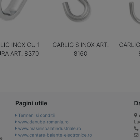
LIG INOX CU 1
CARLIG S INOX ART.
CARLIG
RA ART. 8370
8160
Pagini utile
D
Termeni si conditii
www.danube-romania.ro
Lug
www.masinispalatindustriale.ro
www.cantare-balante-electronice.ro
te