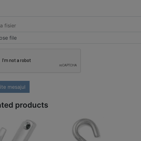
a fisier
se file
ite mesajul
ated products