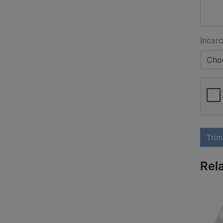
Incarc
Choo
Trim
Rel