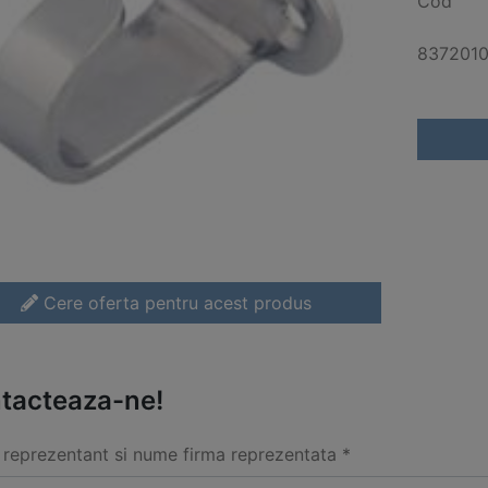
Cod
837201
Cere oferta pentru acest produs
tacteaza-ne!
reprezentant si nume firma reprezentata *