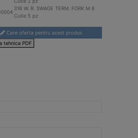
Cutie 2 pz
316
W. R. SWAGE TERM. FORK M 8
00004
Cutie 5 pz
Cere oferta pentru acest produs
sa tehnica PDF