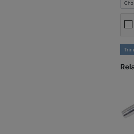
Choo
Trim
Rel