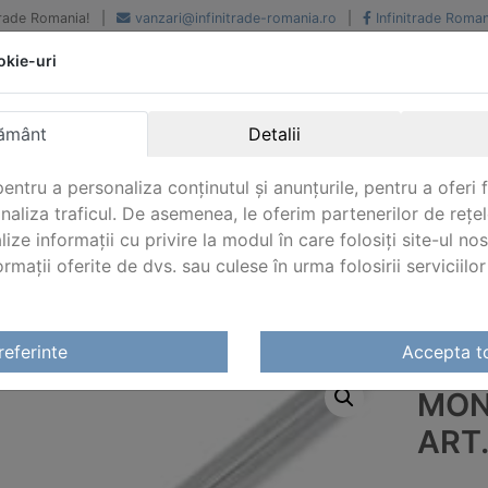
iTrade Romania!
|
vanzari@infinitrade-romania.ro
|
Infinitrade Roman
okie-uri
Peste 500 de furnizori.
Peste 800 de clienti de
renume
Livrari din stoc intern s
National si international
extern
ământ
Detalii
entru a personaliza conținutul și anunțurile, pentru a oferi f
analiza traficul. De asemenea, le oferim partenerilor de rețel
lize informații cu privire la modul în care folosiți site-ul no
mații oferite de dvs. sau culese în urma folosirii serviciilor 
noxidabil
/
Accesorii nautice
/
Cabluri inox si accesorii
/
Ter
referinte
Accepta t
MON
ART.