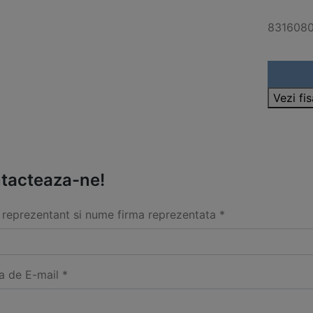
831608
Vezi fi
tacteaza-ne!
reprezentant si nume firma reprezentata *
a de E-mail *