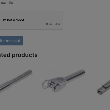
se file
ite mesajul
ated products