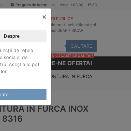
ia
|
Program de lucru:
Luni - Vineri / 08:00 - 17:30
×
ACHIZITII PUBLICE
Produsele pot fi achizitionate si
au
in sistemul SEAP / SICAP
Despre
CAUTARE
uncții de rețele
N-AI GASIT CE CAUTAI?
e sociale, de
CERE-NE OFERTA!
stru. Aceștia le pot
lor.
minatii cabluri inox
/ MONTURA IN FURCA
oate
TURA IN FURCA INOX
 8316