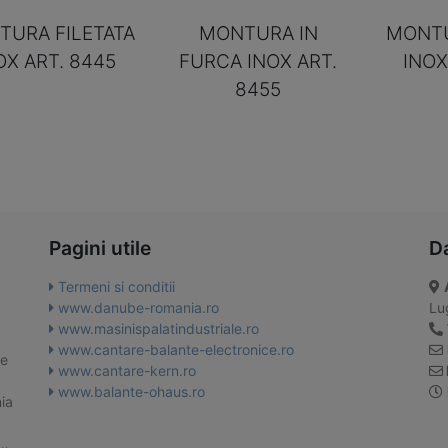
URA FILETATA
MONTURA IN
MONTU
OX ART. 8445
FURCA INOX ART.
INOX
8455
Pagini utile
D
Termeni si conditii
www.danube-romania.ro
Lug
www.masinispalatindustriale.ro
www.cantare-balante-electronice.ro
te
www.cantare-kern.ro
www.balante-ohaus.ro
ia
 …