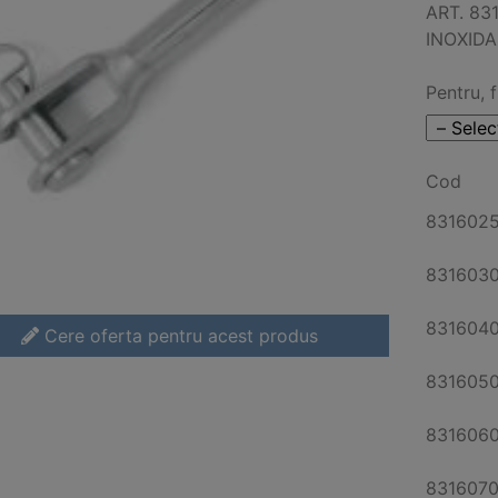
ART. 8
INOXIDAB
Pentru, 
Cod
831602
831603
831604
Cere oferta pentru acest produs
831605
831606
831607