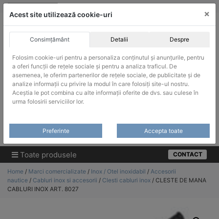
Skip
vanzari@infinitrade-romania.ro
|
Infinitrade Romania
×
to
Acest site utilizează cookie-uri
content
Consimțământ
Detalii
Despre
Folosim cookie-uri pentru a personaliza conținutul și anunțurile, pentru
a oferi funcții de rețele sociale și pentru a analiza traficul. De
asemenea, le oferim partenerilor de rețele sociale, de publicitate și de
ACHIZITII PUBLICE
analize informații cu privire la modul în care folosiți site-ul nostru.
Produsele pot fi achizitionate si in sistemul SEAP / SICAP
Aceștia le pot combina cu alte informații oferite de dvs. sau culese în
urma folosirii serviciilor lor.
Products
search
CAUTARE
Preferinte
Accepta toate
Cere-ne oferta!
Toate produsele
CONTACT
Home
/
Marci comercializate
/
Inox / Otel inoxidabil
/
Accesorii
nautice
/
Cabluri inox si accesorii
/
Clesti cabluri inox
/ CLESTE DE MANA
CABLURI INOX ART. 8027