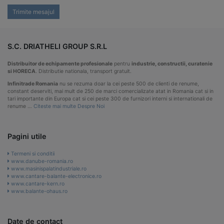
Trimite mesajul
S.C. DRIATHELI GROUP S.R.L
Distribuitor de echipamente profesionale
pentru
industrie, constructii, curatenie
si HORECA
. Distributie nationala, transport gratuit.
Infinitrade Romania
nu se rezuma doar la cei peste 500 de clienti de renume,
constant deserviti, mai mult de 250 de marci comercializate atat in Romania cat si in
tari importante din Europa cat si cei peste 300 de furnizori interni si internationali de
renume …
Citeste mai multe Despre Noi
Pagini utile
Termeni si conditii
www.danube-romania.ro
www.masinispalatindustriale.ro
www.cantare-balante-electronice.ro
www.cantare-kern.ro
www.balante-ohaus.ro
Date de contact