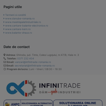
Pagini utile
Termeni si conditii
www.danube-romania.ro
www.masinispalatindustriale.ro
www.cantare-balante-electronice.ro
www.cantare-kern.ro
www.balante-ohaus.ro
Date de contact
Adresa:
Ghiroda, jud. Timis, Calea Lugojului, nr.47/B, Hala nr. 3
Telefon:
0371 232 404
Email:
vanzari@infinitrade-romania.ro
Email:
secretariat@infinitrade-romania.ro
Program de lucru:
Luni – Vineri / 08:30 – 16:30