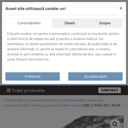
Skip
vanzari@infinitrade-romania.ro
|
Infinitrade Romania
×
to
Acest site utilizează cookie-uri
content
Consimțământ
Detalii
Despre
Folosim cookie-uri pentru a personaliza conținutul și anunțurile, pentru
a oferi funcții de rețele sociale și pentru a analiza traficul. De
asemenea, le oferim partenerilor de rețele sociale, de publicitate și de
ACHIZITII PUBLICE
analize informații cu privire la modul în care folosiți site-ul nostru.
Produsele pot fi achizitionate si in sistemul SEAP / SICAP
Aceștia le pot combina cu alte informații oferite de dvs. sau culese în
urma folosirii serviciilor lor.
Products
search
CAUTARE
Preferinte
Accepta toate
Cere-ne oferta!
Toate produsele
CONTACT
Home
/
Marci comercializate
/
Inox / Otel inoxidabil
/
Accesorii
nautice
/
Cabluri inox si accesorii
/
Cabluri inox
/ CABLU INOX ART. 8038