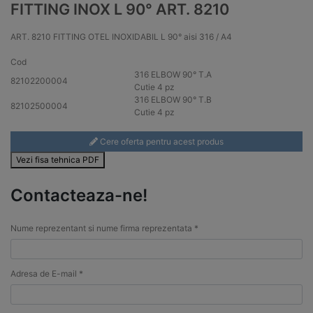
FITTING INOX L 90° ART. 8210
ART. 8210 FITTING OTEL INOXIDABIL L 90° aisi 316 / A4
Cod
316
ELBOW 90° T.A
82102200004
Cutie 4 pz
316
ELBOW 90° T.B
82102500004
Cutie 4 pz
Cere oferta pentru acest produs
Vezi fisa tehnica PDF
Contacteaza-ne!
Nume reprezentant si nume firma reprezentata *
Adresa de E-mail *