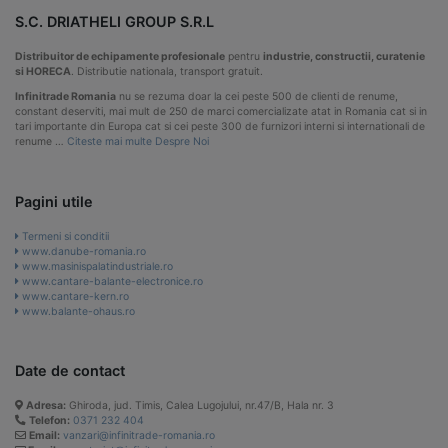
S.C. DRIATHELI GROUP S.R.L
Distribuitor de echipamente profesionale
pentru
industrie, constructii, curatenie
si HORECA
. Distributie nationala, transport gratuit.
Infinitrade Romania
nu se rezuma doar la cei peste 500 de clienti de renume,
constant deserviti, mai mult de 250 de marci comercializate atat in Romania cat si in
tari importante din Europa cat si cei peste 300 de furnizori interni si internationali de
renume …
Citeste mai multe Despre Noi
Pagini utile
Termeni si conditii
www.danube-romania.ro
www.masinispalatindustriale.ro
www.cantare-balante-electronice.ro
www.cantare-kern.ro
www.balante-ohaus.ro
Date de contact
Adresa:
Ghiroda, jud. Timis, Calea Lugojului, nr.47/B, Hala nr. 3
Telefon:
0371 232 404
Email:
vanzari@infinitrade-romania.ro