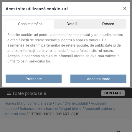
Skip
vanzari@infinitrade-romania.ro
|
Infinitrade Romania
×
to
Acest site utilizează cookie-uri
content
Consimțământ
Detalii
Despre
Folosim cookie-uri pentru a personaliza conținutul și anunțurile, pentru
a oferi funcții de rețele sociale și pentru a analiza traficul. De
asemenea, le oferim partenerilor de rețele sociale, de publicitate și de
ACHIZITII PUBLICE
analize informații cu privire la modul în care folosiți site-ul nostru.
Produsele pot fi achizitionate si in sistemul SEAP / SICAP
Aceștia le pot combina cu alte informații oferite de dvs. sau culese în
urma folosirii serviciilor lor.
Products
search
CAUTARE
Preferinte
Accepta toate
Cere-ne oferta!
Toate produsele
CONTACT
Home
/
Marci comercializate
/
Inox / Otel inoxidabil
/
Accesorii
nautice
/
Balustrade inox barci si fitinguri bimini
/
Accesorii cabine si
structuri inox
/ FITTING INOX L 90° ART. 8210