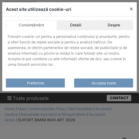
Skip
vanzari@infinitrade-romania.ro
|
Infinitrade Romania
×
to
Acest site utilizează cookie-uri
content
Consimțământ
Detalii
Despre
Folosim cookie-uri pentru a personaliza conținutul și anunțurile, pentru
a oferi funcții de rețele sociale și pentru a analiza traficul. De
asemenea, le oferim partenerilor de rețele sociale, de publicitate și de
ACHIZITII PUBLICE
analize informații cu privire la modul în care folosiți site-ul nostru.
Produsele pot fi achizitionate si in sistemul SEAP / SICAP
Aceștia le pot combina cu alte informații oferite de dvs. sau culese în
urma folosirii serviciilor lor.
Products
search
CAUTARE
Preferinte
Accepta toate
Cere-ne oferta!
Toate produsele
CONTACT
Home
/
Marci comercializate
/
Inox / Otel inoxidabil
/
Accesorii
nautice
/
Balustrade inox barci si fitinguri bimini
/
Accesorii
bimini
/ SUPORT BIMINI INOX ART. 8329