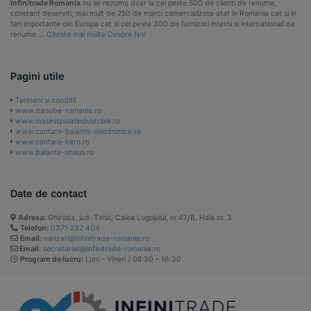
Infinitrade Romania
nu se rezuma doar la cei peste 500 de clienti de renume,
constant deserviti, mai mult de 250 de marci comercializate atat in Romania cat si in
tari importante din Europa cat si cei peste 300 de furnizori interni si internationali de
renume …
Citeste mai multe Despre Noi
Pagini utile
Termeni si conditii
www.danube-romania.ro
www.masinispalatindustriale.ro
www.cantare-balante-electronice.ro
www.cantare-kern.ro
www.balante-ohaus.ro
Date de contact
Adresa:
Ghiroda, jud. Timis, Calea Lugojului, nr.47/B, Hala nr. 3
Telefon:
0371 232 404
Email:
vanzari@infinitrade-romania.ro
Email:
secretariat@infinitrade-romania.ro
Program de lucru:
Luni – Vineri / 08:30 – 16:30