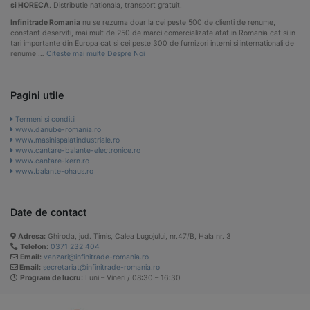
si HORECA
. Distributie nationala, transport gratuit.
Infinitrade Romania
nu se rezuma doar la cei peste 500 de clienti de renume,
constant deserviti, mai mult de 250 de marci comercializate atat in Romania cat si in
tari importante din Europa cat si cei peste 300 de furnizori interni si internationali de
renume …
Citeste mai multe Despre Noi
Pagini utile
Termeni si conditii
www.danube-romania.ro
www.masinispalatindustriale.ro
www.cantare-balante-electronice.ro
www.cantare-kern.ro
www.balante-ohaus.ro
Date de contact
Adresa:
Ghiroda, jud. Timis, Calea Lugojului, nr.47/B, Hala nr. 3
Telefon:
0371 232 404
Email:
vanzari@infinitrade-romania.ro
Email:
secretariat@infinitrade-romania.ro
Program de lucru:
Luni – Vineri / 08:30 – 16:30