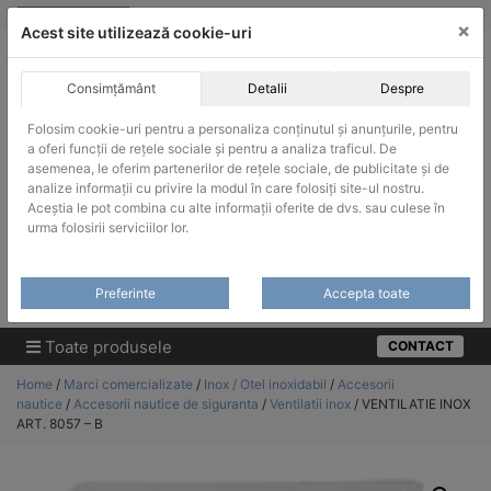
Skip
vanzari@infinitrade-romania.ro
|
Infinitrade Romania
×
to
Acest site utilizează cookie-uri
content
Consimțământ
Detalii
Despre
Folosim cookie-uri pentru a personaliza conținutul și anunțurile, pentru
a oferi funcții de rețele sociale și pentru a analiza traficul. De
asemenea, le oferim partenerilor de rețele sociale, de publicitate și de
ACHIZITII PUBLICE
analize informații cu privire la modul în care folosiți site-ul nostru.
Produsele pot fi achizitionate si in sistemul SEAP / SICAP
Aceștia le pot combina cu alte informații oferite de dvs. sau culese în
urma folosirii serviciilor lor.
Products
search
CAUTARE
Preferinte
Accepta toate
Cere-ne oferta!
Toate produsele
CONTACT
Home
/
Marci comercializate
/
Inox / Otel inoxidabil
/
Accesorii
nautice
/
Accesorii nautice de siguranta
/
Ventilatii inox
/ VENTILATIE INOX
ART. 8057 – B