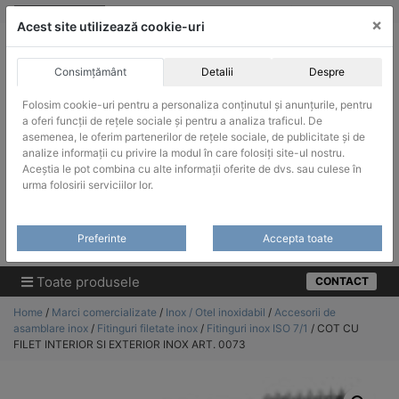
Skip
vanzari@infinitrade-romania.ro
|
Infinitrade Romania
×
to
Acest site utilizează cookie-uri
content
Consimțământ
Detalii
Despre
Folosim cookie-uri pentru a personaliza conținutul și anunțurile, pentru
a oferi funcții de rețele sociale și pentru a analiza traficul. De
asemenea, le oferim partenerilor de rețele sociale, de publicitate și de
ACHIZITII PUBLICE
analize informații cu privire la modul în care folosiți site-ul nostru.
Produsele pot fi achizitionate si in sistemul SEAP / SICAP
Aceștia le pot combina cu alte informații oferite de dvs. sau culese în
urma folosirii serviciilor lor.
Products
search
CAUTARE
Preferinte
Accepta toate
Cere-ne oferta!
Toate produsele
CONTACT
Home
/
Marci comercializate
/
Inox / Otel inoxidabil
/
Accesorii de
asamblare inox
/
Fitinguri filetate inox
/
Fitinguri inox ISO 7/1
/ COT CU
FILET INTERIOR SI EXTERIOR INOX ART. 0073