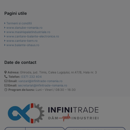
Pagini utile
Termeni si conditii
www.danube-romania.ro
www.masinispalatindustriale.ro
www.cantare-balante-electronice.ro
www.cantare-kern.ro
www.balante-ohaus.ro
Date de contact
Adresa:
Ghiroda, jud. Timis, Calea Lugojului, nr.47/B, Hala nr. 3
Telefon:
0371 232 404
Email:
vanzari@infinitrade-romania.ro
Email:
secretariat@infinitrade-romania.ro
Program de lucru:
Luni – Vineri / 08:30 – 16:30