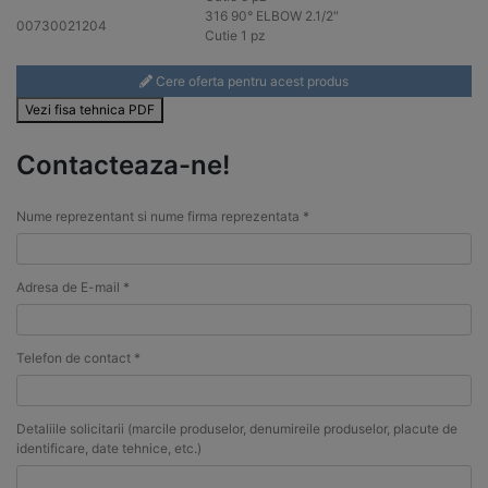
316
90° ELBOW 2.1/2″
00730021204
Cutie 1 pz
Cere oferta pentru acest produs
Vezi fisa tehnica PDF
Contacteaza-ne!
Nume reprezentant si nume firma reprezentata *
Adresa de E-mail *
Telefon de contact *
Detaliile solicitarii (marcile produselor, denumireile produselor, placute de
identificare, date tehnice, etc.)