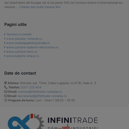
tari importante din Europa cat si cei peste 300 de furnizori interni si internationali de
renume …
Citeste mai multe Despre Noi
Pagini utile
Termeni si conditii
www.danube-romania.ro
www.masinispalatindustriale.ro
www.cantare-balante-electronice.ro
www.cantare-kern.ro
www.balante-ohaus.ro
Date de contact
Adresa:
Ghiroda, jud. Timis, Calea Lugojului, nr.47/B, Hala nr. 3
Telefon:
0371 232 404
Email:
vanzari@infinitrade-romania.ro
Email:
secretariat@infinitrade-romania.ro
Program de lucru:
Luni – Vineri / 08:30 – 16:30