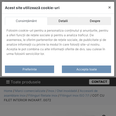
Skip
vanzari@infinitrade-romania.ro
|
Infinitrade Romania
×
to
Acest site utilizează cookie-uri
content
Consimțământ
Detalii
Despre
Folosim cookie-uri pentru a personaliza conținutul și anunțurile, pentru
a oferi funcții de rețele sociale și pentru a analiza traficul. De
asemenea, le oferim partenerilor de rețele sociale, de publicitate și de
ACHIZITII PUBLICE
analize informații cu privire la modul în care folosiți site-ul nostru.
Produsele pot fi achizitionate si in sistemul SEAP / SICAP
Aceștia le pot combina cu alte informații oferite de dvs. sau culese în
urma folosirii serviciilor lor.
Products
search
CAUTARE
Preferinte
Accepta toate
Cere-ne oferta!
Toate produsele
CONTACT
Home
/
Marci comercializate
/
Inox / Otel inoxidabil
/
Accesorii de
asamblare inox
/
Fitinguri filetate inox
/
Fitinguri inox ISO 7/1
/ COT CU
FILET INTERIOR INOXART. 0072