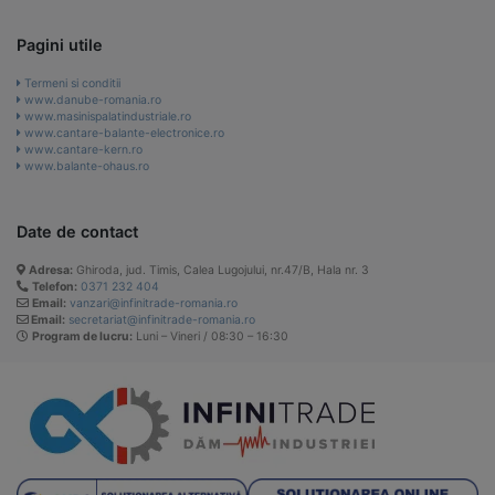
Pagini utile
Termeni si conditii
www.danube-romania.ro
www.masinispalatindustriale.ro
www.cantare-balante-electronice.ro
www.cantare-kern.ro
www.balante-ohaus.ro
Date de contact
Adresa:
Ghiroda, jud. Timis, Calea Lugojului, nr.47/B, Hala nr. 3
Telefon:
0371 232 404
Email:
vanzari@infinitrade-romania.ro
Email:
secretariat@infinitrade-romania.ro
Program de lucru:
Luni – Vineri / 08:30 – 16:30