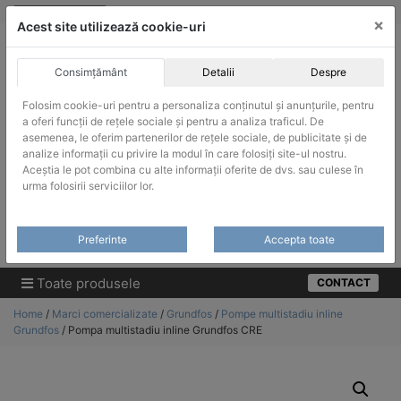
Skip
vanzari@infinitrade-romania.ro
|
Infinitrade Romania
×
to
Acest site utilizează cookie-uri
content
Consimțământ
Detalii
Despre
Folosim cookie-uri pentru a personaliza conținutul și anunțurile, pentru
a oferi funcții de rețele sociale și pentru a analiza traficul. De
asemenea, le oferim partenerilor de rețele sociale, de publicitate și de
ACHIZITII PUBLICE
analize informații cu privire la modul în care folosiți site-ul nostru.
Produsele pot fi achizitionate si in sistemul SEAP / SICAP
Aceștia le pot combina cu alte informații oferite de dvs. sau culese în
urma folosirii serviciilor lor.
Products
search
CAUTARE
Preferinte
Accepta toate
Cere-ne oferta!
Toate produsele
CONTACT
Home
/
Marci comercializate
/
Grundfos
/
Pompe multistadiu inline
Grundfos
/ Pompa multistadiu inline Grundfos CRE