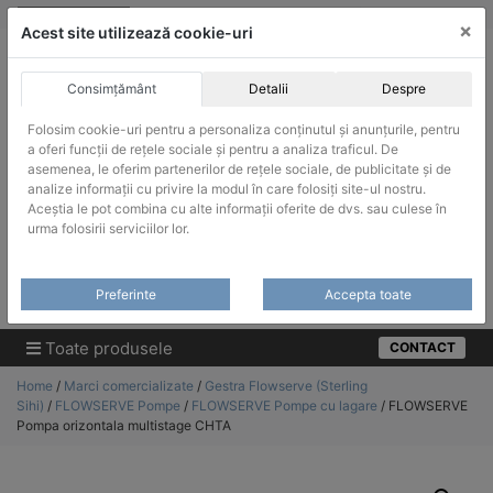
Skip
vanzari@infinitrade-romania.ro
|
Infinitrade Romania
×
to
Acest site utilizează cookie-uri
content
Consimțământ
Detalii
Despre
Folosim cookie-uri pentru a personaliza conținutul și anunțurile, pentru
a oferi funcții de rețele sociale și pentru a analiza traficul. De
asemenea, le oferim partenerilor de rețele sociale, de publicitate și de
ACHIZITII PUBLICE
analize informații cu privire la modul în care folosiți site-ul nostru.
Produsele pot fi achizitionate si in sistemul SEAP / SICAP
Aceștia le pot combina cu alte informații oferite de dvs. sau culese în
urma folosirii serviciilor lor.
Products
search
CAUTARE
Preferinte
Accepta toate
Cere-ne oferta!
Toate produsele
CONTACT
Home
/
Marci comercializate
/
Gestra Flowserve (Sterling
Sihi)
/
FLOWSERVE Pompe
/
FLOWSERVE Pompe cu lagare
/ FLOWSERVE
Pompa orizontala multistage CHTA