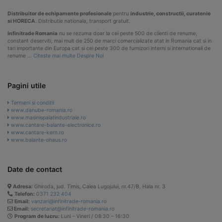
Distribuitor de echipamente profesionale
pentru
industrie, constructii, curatenie
si HORECA
. Distributie nationala, transport gratuit.
Infinitrade Romania
nu se rezuma doar la cei peste 500 de clienti de renume,
constant deserviti, mai mult de 250 de marci comercializate atat in Romania cat si in
tari importante din Europa cat si cei peste 300 de furnizori interni si internationali de
renume …
Citeste mai multe Despre Noi
Pagini utile
Termeni si conditii
www.danube-romania.ro
www.masinispalatindustriale.ro
www.cantare-balante-electronice.ro
www.cantare-kern.ro
www.balante-ohaus.ro
Date de contact
Adresa:
Ghiroda, jud. Timis, Calea Lugojului, nr.47/B, Hala nr. 3
Telefon:
0371 232 404
Email:
vanzari@infinitrade-romania.ro
Email:
secretariat@infinitrade-romania.ro
Program de lucru:
Luni – Vineri / 08:30 – 16:30