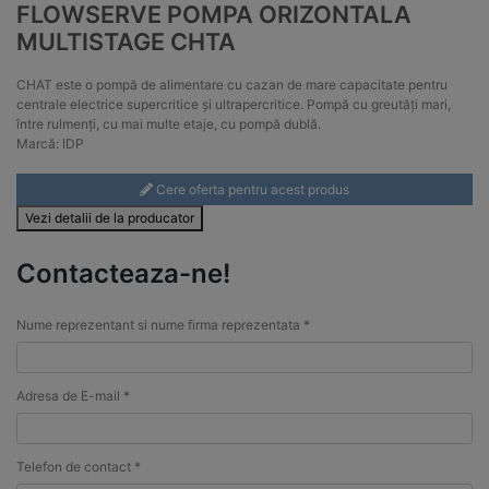
FLOWSERVE POMPA ORIZONTALA
MULTISTAGE CHTA
CHAT este o pompă de alimentare cu cazan de mare capacitate pentru
centrale electrice supercritice și ultrapercritice. Pompă cu greutăți mari,
între rulmenți, cu mai multe etaje, cu pompă dublă.
Marcă: IDP
Cere oferta pentru acest produs
Vezi detalii de la producator
Contacteaza-ne!
Nume reprezentant si nume firma reprezentata *
Adresa de E-mail *
Telefon de contact *