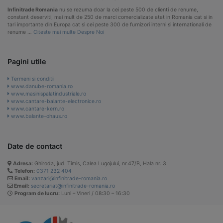
Infinitrade Romania
nu se rezuma doar la cei peste 500 de clienti de renume,
constant deserviti, mai mult de 250 de marci comercializate atat in Romania cat si in
tari importante din Europa cat si cei peste 300 de furnizori interni si internationali de
renume …
Citeste mai multe Despre Noi
Pagini utile
Termeni si conditii
www.danube-romania.ro
www.masinispalatindustriale.ro
www.cantare-balante-electronice.ro
www.cantare-kern.ro
www.balante-ohaus.ro
Date de contact
Adresa:
Ghiroda, jud. Timis, Calea Lugojului, nr.47/B, Hala nr. 3
Telefon:
0371 232 404
Email:
vanzari@infinitrade-romania.ro
Email:
secretariat@infinitrade-romania.ro
Program de lucru:
Luni – Vineri / 08:30 – 16:30