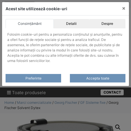
Skip
vanzari@infinitrade-romania.ro
|
Infinitrade Romania
×
to
Acest site utilizează cookie-uri
content
Consimțământ
Detalii
Despre
Folosim cookie-uri pentru a personaliza conținutul și anunțurile, pentru
a oferi funcții de rețele sociale și pentru a analiza traficul. De
asemenea, le oferim partenerilor de rețele sociale, de publicitate și de
ACHIZITII PUBLICE
analize informații cu privire la modul în care folosiți site-ul nostru.
Produsele pot fi achizitionate si in sistemul SEAP / SICAP
Aceștia le pot combina cu alte informații oferite de dvs. sau culese în
urma folosirii serviciilor lor.
Products
search
CAUTARE
Preferinte
Accepta toate
Cere-ne oferta!
Toate produsele
CONTACT
Home
/
Marci comercializate
/
Georg Fischer
/
GF Sisteme fixe
/ Georg
Fischer Solvent Dytex