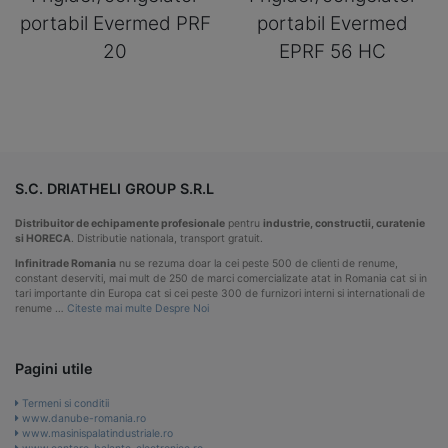
portabil Evermed PRF
portabil Evermed
20
EPRF 56 HC
S.C. DRIATHELI GROUP S.R.L
Distribuitor de echipamente profesionale
pentru
industrie, constructii, curatenie
si HORECA
. Distributie nationala, transport gratuit.
Infinitrade Romania
nu se rezuma doar la cei peste 500 de clienti de renume,
constant deserviti, mai mult de 250 de marci comercializate atat in Romania cat si in
tari importante din Europa cat si cei peste 300 de furnizori interni si internationali de
renume …
Citeste mai multe Despre Noi
Pagini utile
Termeni si conditii
www.danube-romania.ro
www.masinispalatindustriale.ro