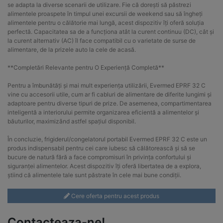
se adapta la diverse scenarii de utilizare. Fie că dorești să păstrezi
alimentele proaspete în timpul unei excursii de weekend sau să îngheți
alimentele pentru o călătorie mai lungă, acest dispozitiv îți oferă soluția
perfectă. Capacitatea sa de a funcționa atât la curent continuu (DC), cât și
la curent alternativ (AC) îl face compatibil cu o varietate de surse de
alimentare, de la prizele auto la cele de acasă.
**Completări Relevante pentru O Experiență Completă**
Pentru a îmbunătăți și mai mult experiența utilizării, Evermed EPRF 32 C
vine cu accesorii utile, cum ar fi cabluri de alimentare de diferite lungimi și
adaptoare pentru diverse tipuri de prize. De asemenea, compartimentarea
inteligentă a interiorului permite organizarea eficientă a alimentelor și
băuturilor, maximizând astfel spațiul disponibil.
În concluzie, frigiderul/congelatorul portabil Evermed EPRF 32 C este un
produs indispensabil pentru cei care iubesc să călătorească și să se
bucure de natură fără a face compromisuri în privința confortului și
siguranței alimentelor. Acest dispozitiv îți oferă libertatea de a explora,
știind că alimentele tale sunt păstrate în cele mai bune condiții.
Cere oferta pentru acest produs
Contacteaza-ne!