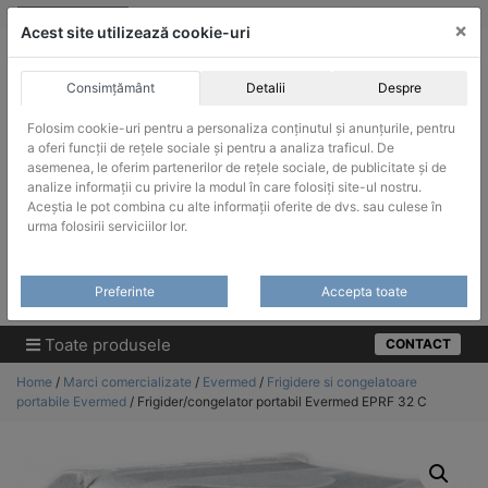
Skip
vanzari@infinitrade-romania.ro
|
Infinitrade Romania
×
to
Acest site utilizează cookie-uri
content
Consimțământ
Detalii
Despre
Folosim cookie-uri pentru a personaliza conținutul și anunțurile, pentru
a oferi funcții de rețele sociale și pentru a analiza traficul. De
asemenea, le oferim partenerilor de rețele sociale, de publicitate și de
ACHIZITII PUBLICE
analize informații cu privire la modul în care folosiți site-ul nostru.
Produsele pot fi achizitionate si in sistemul SEAP / SICAP
Aceștia le pot combina cu alte informații oferite de dvs. sau culese în
urma folosirii serviciilor lor.
Products
search
CAUTARE
Preferinte
Accepta toate
Cere-ne oferta!
Toate produsele
CONTACT
Home
/
Marci comercializate
/
Evermed
/
Frigidere si congelatoare
portabile Evermed
/ Frigider/congelator portabil Evermed EPRF 32 C