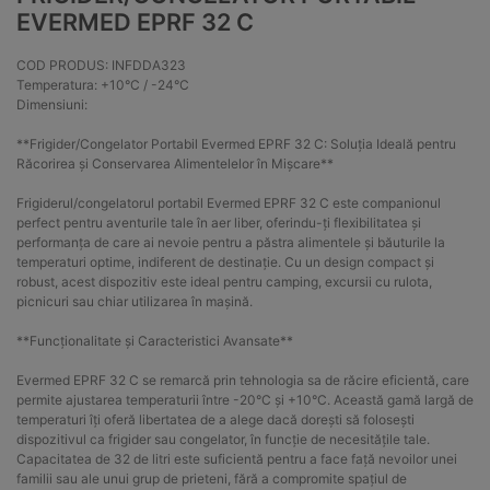
EVERMED EPRF 32 C
COD PRODUS: INFDDA323
Temperatura: +10°C / -24°C
Dimensiuni:
**Frigider/Congelator Portabil Evermed EPRF 32 C: Soluția Ideală pentru
Răcorirea și Conservarea Alimentelelor în Mișcare**
Frigiderul/congelatorul portabil Evermed EPRF 32 C este companionul
perfect pentru aventurile tale în aer liber, oferindu-ți flexibilitatea și
performanța de care ai nevoie pentru a păstra alimentele și băuturile la
temperaturi optime, indiferent de destinație. Cu un design compact și
robust, acest dispozitiv este ideal pentru camping, excursii cu rulota,
picnicuri sau chiar utilizarea în mașină.
**Funcționalitate și Caracteristici Avansate**
Evermed EPRF 32 C se remarcă prin tehnologia sa de răcire eficientă, care
permite ajustarea temperaturii între -20°C și +10°C. Această gamă largă de
temperaturi îți oferă libertatea de a alege dacă dorești să folosești
dispozitivul ca frigider sau congelator, în funcție de necesitățile tale.
Capacitatea de 32 de litri este suficientă pentru a face față nevoilor unei
familii sau ale unui grup de prieteni, fără a compromite spațiul de