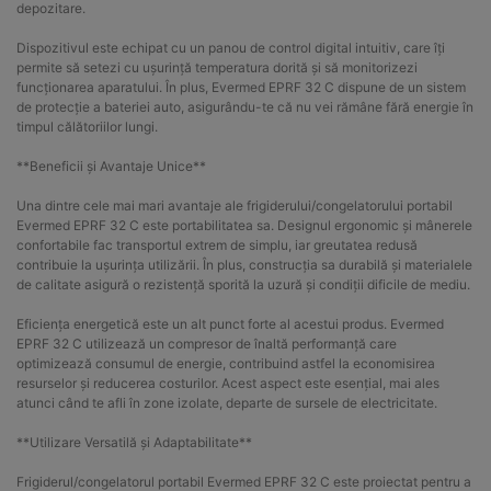
depozitare.
Dispozitivul este echipat cu un panou de control digital intuitiv, care îți
permite să setezi cu ușurință temperatura dorită și să monitorizezi
funcționarea aparatului. În plus, Evermed EPRF 32 C dispune de un sistem
de protecție a bateriei auto, asigurându-te că nu vei rămâne fără energie în
timpul călătoriilor lungi.
**Beneficii și Avantaje Unice**
Una dintre cele mai mari avantaje ale frigiderului/congelatorului portabil
Evermed EPRF 32 C este portabilitatea sa. Designul ergonomic și mânerele
confortabile fac transportul extrem de simplu, iar greutatea redusă
contribuie la ușurința utilizării. În plus, construcția sa durabilă și materialele
de calitate asigură o rezistență sporită la uzură și condiții dificile de mediu.
Eficiența energetică este un alt punct forte al acestui produs. Evermed
EPRF 32 C utilizează un compresor de înaltă performanță care
optimizează consumul de energie, contribuind astfel la economisirea
resurselor și reducerea costurilor. Acest aspect este esențial, mai ales
atunci când te afli în zone izolate, departe de sursele de electricitate.
**Utilizare Versatilă și Adaptabilitate**
Frigiderul/congelatorul portabil Evermed EPRF 32 C este proiectat pentru a