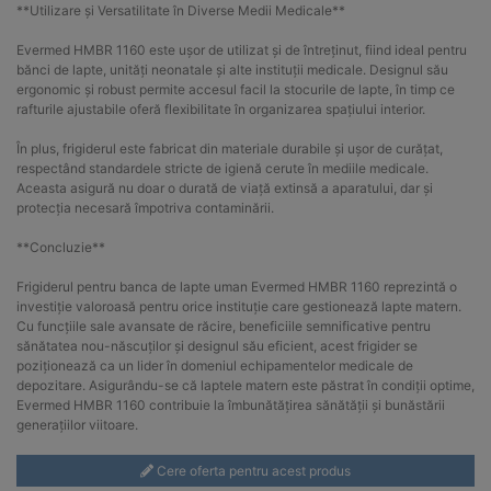
**Utilizare și Versatilitate în Diverse Medii Medicale**
Evermed HMBR 1160 este ușor de utilizat și de întreținut, fiind ideal pentru
bănci de lapte, unități neonatale și alte instituții medicale. Designul său
ergonomic și robust permite accesul facil la stocurile de lapte, în timp ce
rafturile ajustabile oferă flexibilitate în organizarea spațiului interior.
În plus, frigiderul este fabricat din materiale durabile și ușor de curățat,
respectând standardele stricte de igienă cerute în mediile medicale.
Aceasta asigură nu doar o durată de viață extinsă a aparatului, dar și
protecția necesară împotriva contaminării.
**Concluzie**
Frigiderul pentru banca de lapte uman Evermed HMBR 1160 reprezintă o
investiție valoroasă pentru orice instituție care gestionează lapte matern.
Cu funcțiile sale avansate de răcire, beneficiile semnificative pentru
sănătatea nou-născuților și designul său eficient, acest frigider se
poziționează ca un lider în domeniul echipamentelor medicale de
depozitare. Asigurându-se că laptele matern este păstrat în condiții optime,
Evermed HMBR 1160 contribuie la îmbunătățirea sănătății și bunăstării
generațiilor viitoare.
Cere oferta pentru acest produs