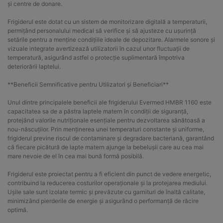
și centre de donare.
Frigiderul este dotat cu un sistem de monitorizare digitală a temperaturii,
permițând personalului medical să verifice și să ajusteze cu ușurință
setările pentru a menține condițiile ideale de depozitare. Alarmele sonore și
vizuale integrate avertizează utilizatorii în cazul unor fluctuații de
temperatură, asigurând astfel o protecție suplimentară împotriva
deteriorării laptelui.
**Beneficii Semnificative pentru Utilizatori și Beneficiari**
Unul dintre principalele beneficii ale frigiderului Evermed HMBR 1160 este
capacitatea sa de a păstra laptele matern în condiții de siguranță,
protejând valorile nutriționale esențiale pentru dezvoltarea sănătoasă a
nou-născuților. Prin menținerea unei temperaturi constante și uniforme,
frigiderul previne riscul de contaminare și degradare bacteriană, garantând
că fiecare picătură de lapte matern ajunge la bebelușii care au cea mai
mare nevoie de el în cea mai bună formă posibilă.
Frigiderul este proiectat pentru a fi eficient din punct de vedere energetic,
contribuind la reducerea costurilor operaționale și la protejarea mediului.
Ușile sale sunt izolate termic și prevăzute cu garnituri de înaltă calitate,
minimizând pierderile de energie și asigurând o performanță de răcire
optimă.