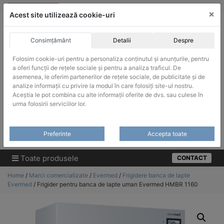
Skip
vanzari@infinitrade-romania.ro
|
Infinitrade Romania
×
to
Acest site utilizează cookie-uri
content
Consimțământ
Detalii
Despre
Folosim cookie-uri pentru a personaliza conținutul și anunțurile, pentru
a oferi funcții de rețele sociale și pentru a analiza traficul. De
asemenea, le oferim partenerilor de rețele sociale, de publicitate și de
ACHIZITII PUBLICE
analize informații cu privire la modul în care folosiți site-ul nostru.
Produsele pot fi achizitionate si in sistemul SEAP / SICAP
Aceștia le pot combina cu alte informații oferite de dvs. sau culese în
urma folosirii serviciilor lor.
Products
search
CAUTARE
Preferinte
Accepta toate
Cere-ne oferta!
Toate produsele
CONTACT
Home
/
Marci comercializate
/
Evermed
/
Frigidere banca de lapte
Evermed
/ Frigider pentru banca de lapte uman Evermed HMBR 1160