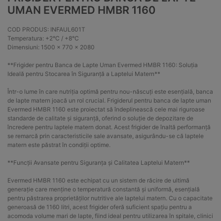
UMAN EVERMED HMBR 1160
COD PRODUS: INFAUL601T
Temperatura: +2°C / +8°C
Dimensiuni: 1500 x 770 x 2080
**Frigider pentru Banca de Lapte Uman Evermed HMBR 1160: Soluția
Ideală pentru Stocarea în Siguranță a Laptelui Matern**
Într-o lume în care nutriția optimă pentru nou-născuți este esențială, banca
de lapte matern joacă un rol crucial. Frigiderul pentru banca de lapte uman
Evermed HMBR 1160 este proiectat să îndeplinească cele mai riguroase
standarde de calitate și siguranță, oferind o soluție de depozitare de
încredere pentru laptele matern donat. Acest frigider de înaltă performanță
se remarcă prin caracteristicile sale avansate, asigurându-se că laptele
matern este păstrat în condiții optime.
**Funcții Avansate pentru Siguranța și Calitatea Laptelui Matern**
Evermed HMBR 1160 este echipat cu un sistem de răcire de ultimă
generație care menține o temperatură constantă și uniformă, esențială
pentru păstrarea proprietăților nutritive ale laptelui matern. Cu o capacitate
generoasă de 1160 litri, acest frigider oferă suficient spațiu pentru a
acomoda volume mari de lapte, fiind ideal pentru utilizarea în spitale, clinici