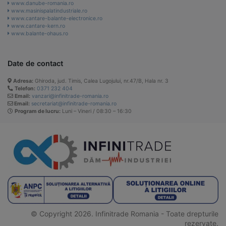
www.danube-romania.ro
www.masinispalatindustriale.ro
www.cantare-balante-electronice.ro
www.cantare-kern.ro
www.balante-ohaus.ro
Date de contact
Adresa:
Ghiroda, jud. Timis, Calea Lugojului, nr.47/B, Hala nr. 3
Telefon:
0371 232 404
Email:
vanzari@infinitrade-romania.ro
Email:
secretariat@infinitrade-romania.ro
Program de lucru:
Luni – Vineri / 08:30 – 16:30
© Copyright 2026. Infinitrade Romania - Toate drepturile
rezervate.