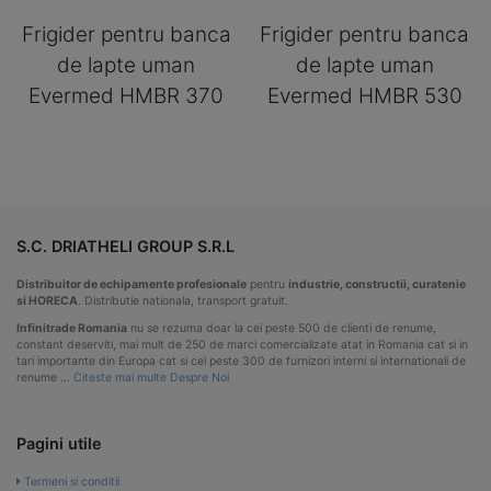
Frigider pentru banca
Frigider pentru banca
de lapte uman
de lapte uman
Evermed HMBR 370
Evermed HMBR 530
S.C. DRIATHELI GROUP S.R.L
Distribuitor de echipamente profesionale
pentru
industrie, constructii, curatenie
si HORECA
. Distributie nationala, transport gratuit.
Infinitrade Romania
nu se rezuma doar la cei peste 500 de clienti de renume,
constant deserviti, mai mult de 250 de marci comercializate atat in Romania cat si in
tari importante din Europa cat si cei peste 300 de furnizori interni si internationali de
renume …
Citeste mai multe Despre Noi
Pagini utile
Termeni si conditii