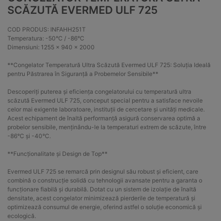
SCĂZUTĂ EVERMED ULF 725
COD PRODUS: INFAHH251T
Temperatura: -50°C / -86°C
Dimensiuni: 1255 x 940 x 2000
**Congelator Temperatură Ultra Scăzută Evermed ULF 725: Soluția Ideală
pentru Păstrarea în Siguranță a Probemelor Sensibile**
Descoperiți puterea și eficiența congelatorului cu temperatură ultra
scăzută Evermed ULF 725, conceput special pentru a satisface nevoile
celor mai exigente laboratoare, instituții de cercetare și unități medicale.
Acest echipament de înaltă performanță asigură conservarea optimă a
probelor sensibile, menținându-le la temperaturi extrem de scăzute, între
-86°C și -40°C.
**Funcționalitate și Design de Top**
Evermed ULF 725 se remarcă prin designul său robust și eficient, care
combină o construcție solidă cu tehnologii avansate pentru a garanta o
funcționare fiabilă și durabilă. Dotat cu un sistem de izolație de înaltă
densitate, acest congelator minimizează pierderile de temperatură și
optimizează consumul de energie, oferind astfel o soluție economică și
ecologică.