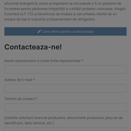
eficiență energetică, acest echipament se dovedește a fi un partener de
încredere pentru păstrarea integrității și calității probelor valoroase. Alegeți
Evermed ULF 725 și beneficiați de liniștea și securitatea oferită de un
produs de top în industria echipamentelor de refrigerare.
Cere oferta pentru acest produs
Contacteaza-ne!
Nume reprezentant si nume firma reprezentata *
Adresa de E-mail *
Telefon de contact *
Detaliile solicitarii (marcile produselor, denumireile produselor, placute de
identificare, date tehnice, etc.)