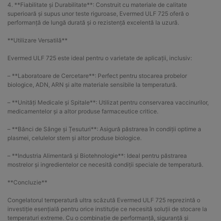
4. **Fiabilitate și Durabilitate**: Construit cu materiale de calitate
superioară și supus unor teste riguroase, Evermed ULF 725 oferă o
performanță de lungă durată și o rezistență excelentă la uzură.
**Utilizare Versatilă**
Evermed ULF 725 este ideal pentru o varietate de aplicații, inclusiv:
– **Laboratoare de Cercetare**: Perfect pentru stocarea probelor
biologice, ADN, ARN și alte materiale sensibile la temperatură.
– **Unități Medicale și Spitale**: Utilizat pentru conservarea vaccinurilor,
medicamentelor și a altor produse farmaceutice critice.
– **Bănci de Sânge și Țesuturi**: Asigură păstrarea în condiții optime a
plasmei, celulelor stem și altor produse biologice.
– **Industria Alimentară și Biotehnologie**: Ideal pentru păstrarea
mostrelor și ingredientelor ce necesită condiții speciale de temperatură.
**Concluzie**
Congelatorul temperatură ultra scăzută Evermed ULF 725 reprezintă o
investiție esențială pentru orice instituție ce necesită soluții de stocare la
temperaturi extreme. Cu o combinație de performanță, siguranță și