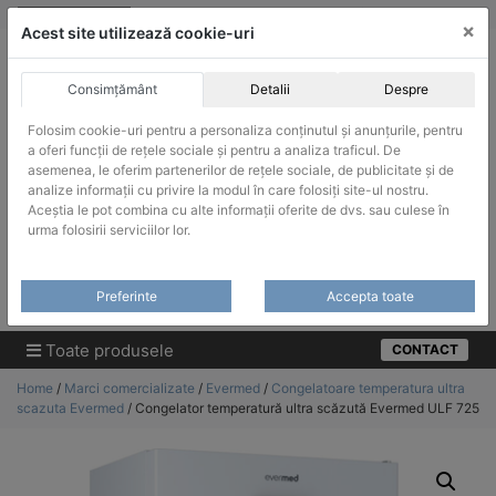
Skip
vanzari@infinitrade-romania.ro
|
Infinitrade Romania
×
to
Acest site utilizează cookie-uri
content
Consimțământ
Detalii
Despre
Folosim cookie-uri pentru a personaliza conținutul și anunțurile, pentru
a oferi funcții de rețele sociale și pentru a analiza traficul. De
asemenea, le oferim partenerilor de rețele sociale, de publicitate și de
ACHIZITII PUBLICE
analize informații cu privire la modul în care folosiți site-ul nostru.
Produsele pot fi achizitionate si in sistemul SEAP / SICAP
Aceștia le pot combina cu alte informații oferite de dvs. sau culese în
urma folosirii serviciilor lor.
Products
search
CAUTARE
Preferinte
Accepta toate
Cere-ne oferta!
Toate produsele
CONTACT
Home
/
Marci comercializate
/
Evermed
/
Congelatoare temperatura ultra
scazuta Evermed
/ Congelator temperatură ultra scăzută Evermed ULF 725