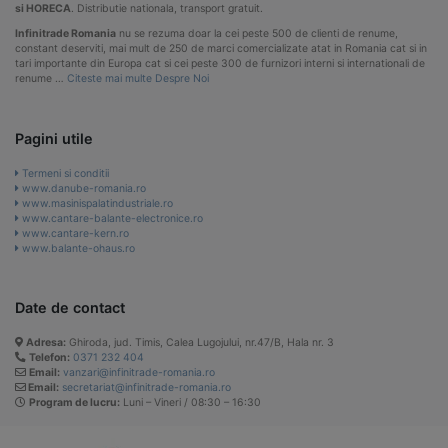
si HORECA
. Distributie nationala, transport gratuit.
Infinitrade Romania
nu se rezuma doar la cei peste 500 de clienti de renume,
constant deserviti, mai mult de 250 de marci comercializate atat in Romania cat si in
tari importante din Europa cat si cei peste 300 de furnizori interni si internationali de
renume …
Citeste mai multe Despre Noi
Pagini utile
Termeni si conditii
www.danube-romania.ro
www.masinispalatindustriale.ro
www.cantare-balante-electronice.ro
www.cantare-kern.ro
www.balante-ohaus.ro
Date de contact
Adresa:
Ghiroda, jud. Timis, Calea Lugojului, nr.47/B, Hala nr. 3
Telefon:
0371 232 404
Email:
vanzari@infinitrade-romania.ro
Email:
secretariat@infinitrade-romania.ro
Program de lucru:
Luni – Vineri / 08:30 – 16:30