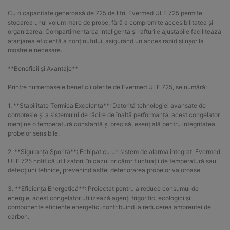
Cu o capacitate generoasă de 725 de litri, Evermed ULF 725 permite
stocarea unui volum mare de probe, fără a compromite accesibilitatea și
organizarea. Compartimentarea inteligentă și rafturile ajustabile facilitează
aranjarea eficientă a conținutului, asigurând un acces rapid și ușor la
mostrele necesare.
**Beneficii și Avantaje**
Printre numeroasele beneficii oferite de Evermed ULF 725, se numără:
1. **Stabilitate Termică Excelentă**: Datorită tehnologiei avansate de
compresie și a sistemului de răcire de înaltă performanță, acest congelator
menține o temperatură constantă și precisă, esențială pentru integritatea
probelor sensibile.
2. **Siguranță Sporită**: Echipat cu un sistem de alarmă integrat, Evermed
ULF 725 notifică utilizatorii în cazul oricăror fluctuații de temperatură sau
defecțiuni tehnice, prevenind astfel deteriorarea probelor valoroase.
3. **Eficiență Energetică**: Proiectat pentru a reduce consumul de
energie, acest congelator utilizează agenți frigorifici ecologici și
componente eficiente energetic, contribuind la reducerea amprentei de
carbon.