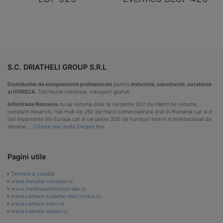
S.C. DRIATHELI GROUP S.R.L
Distribuitor de echipamente profesionale
pentru
industrie, constructii, curatenie
si HORECA
. Distributie nationala, transport gratuit.
Infinitrade Romania
nu se rezuma doar la cei peste 500 de clienti de renume,
constant deserviti, mai mult de 250 de marci comercializate atat in Romania cat si in
tari importante din Europa cat si cei peste 300 de furnizori interni si internationali de
renume …
Citeste mai multe Despre Noi
Pagini utile
Termeni si conditii
www.danube-romania.ro
www.masinispalatindustriale.ro
www.cantare-balante-electronice.ro
www.cantare-kern.ro
www.balante-ohaus.ro