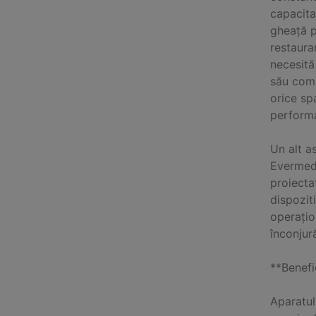
capacita
gheață p
restauran
necesită
său comp
orice sp
perform
Un alt a
Evermed 
proiecta
dispozit
operațio
înconjur
**Benefi
Aparatul