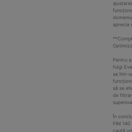
ajustare
funcțion
domeniul 
aprecia 
**Comple
Optimiz
Pentru a
fulgi E
sa într-u
funcțion
să se ef
de filtra
superioa
În concl
FIM 140 
caută un