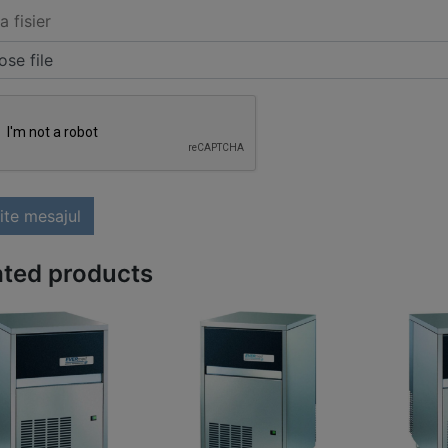
a fisier
se file
ite mesajul
ated products