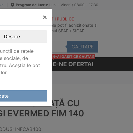
ia
|
Program de lucru:
Luni - Vineri / 08:00 - 17:30
×
ACHIZITII PUBLICE
Produsele pot fi achizitionate si
au
in sistemul SEAP / SICAP
Despre
CAUTARE
uncții de rețele
N-AI GASIT CE CAUTAI?
e sociale, de
CERE-NE OFERTA!
stru. Aceștia le pot
lor.
ermed FIM 140
oate
RAT DE GHEAȚĂ CU
GI EVERMED FIM 140
ODUS: INFCAB400