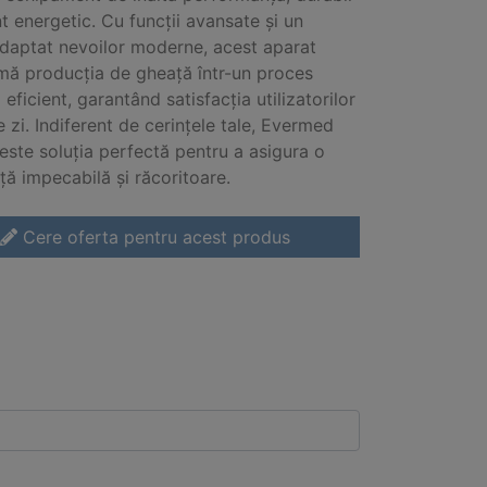
nt energetic. Cu funcții avansate și un
daptat nevoilor moderne, acest aparat
mă producția de gheață într-un proces
 eficient, garantând satisfacția utilizatorilor
e zi. Indiferent de cerințele tale, Evermed
este soluția perfectă pentru a asigura o
ță impecabilă și răcoritoare.
Cere oferta pentru acest produs