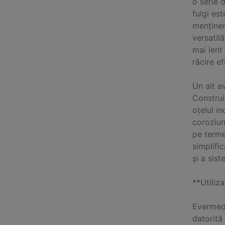
o serie 
fulgi est
menținer
versatil
mai lent
răcire ef
Un alt a
Construi
oțelul i
coroziun
pe terme
simplifi
și a sis
**Utiliza
Evermed 
datorită