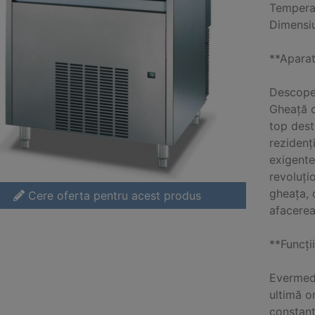
Tempera
Dimensiu
**Aparat
Descoper
Gheață c
top desti
rezidenț
exigente
revoluți
gheața, o
Cere oferta pentru acest produs
afacerea
**Funcți
Evermed 
ultimă o
constant