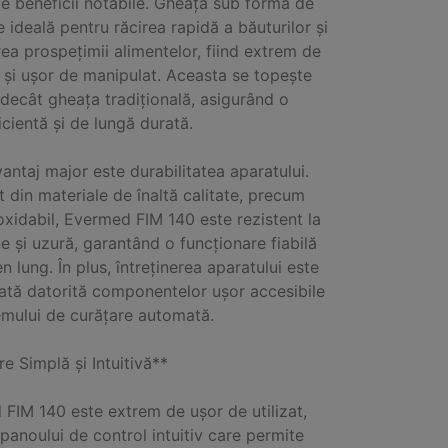
de beneficii notabile. Gheața sub formă de
e ideală pentru răcirea rapidă a băuturilor și
ea prospețimii alimentelor, fiind extrem de
ă și ușor de manipulat. Aceasta se topește
 decât gheața tradițională, asigurând o
icientă și de lungă durată.
vantaj major este durabilitatea aparatului.
t din materiale de înaltă calitate, precum
noxidabil, Evermed FIM 140 este rezistent la
e și uzură, garantând o funcționare fiabilă
n lung. În plus, întreținerea aparatului este
cată datorită componentelor ușor accesibile
temului de curățare automată.
re Simplă și Intuitivă**
FIM 140 este extrem de ușor de utilizat,
 panoului de control intuitiv care permite