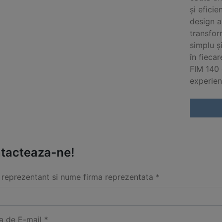
și eficie
design a
transfor
simplu și
în fiecar
FIM 140 
experien
tacteaza-ne!
reprezentant si nume firma reprezentata *
a de E-mail *