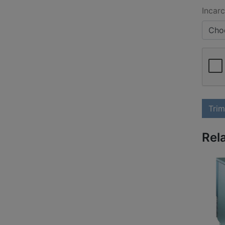
Incarc
Choo
Trim
Rel