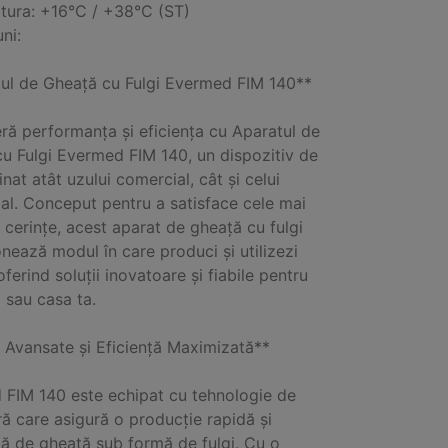
tura: +16°C / +38°C (ST)
ni:
ul de Gheață cu Fulgi Evermed FIM 140**
ă performanța și eficiența cu Aparatul de
u Fulgi Evermed FIM 140, un dispozitiv de
nat atât uzului comercial, cât și celui
ial. Conceput pentru a satisface cele mai
 cerințe, acest aparat de gheață cu fulgi
onează modul în care produci și utilizezi
ferind soluții inovatoare și fiabile pentru
 sau casa ta.
i Avansate și Eficiență Maximizată**
FIM 140 este echipat cu tehnologie de
ră care asigură o producție rapidă și
ă de gheață sub formă de fulgi. Cu o