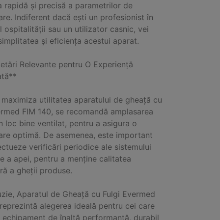
a rapidă și precisă a parametrilor de
are. Indiferent dacă ești un profesionist în
ospitalității sau un utilizator casnic, vei
simplitatea și eficiența acestui aparat.
tări Relevante pentru O Experiență
ată**
 maximiza utilitatea aparatului de gheață cu
vermed FIM 140, se recomandă amplasarea
n loc bine ventilat, pentru a asigura o
are optimă. De asemenea, este important
ectueze verificări periodice ale sistemului
re a apei, pentru a menține calitatea
ră a gheții produse.
uzie, Aparatul de Gheață cu Fulgi Evermed
reprezintă alegerea ideală pentru cei care
 echipament de înaltă performanță, durabil