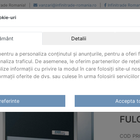
iTrade Romania!
|
vanzari@infinitrade-romania.ro
|
Infinitrade Roman
okie-uri
Peste 500 de furnizori.
Peste 800 de clienti de
renume
Livrari din stoc intern s
National si international
extern
ământ
Detalii
entru a personaliza conținutul și anunțurile, pentru a oferi f
analiza traficul. De asemenea, le oferim partenerilor de rețel
lize informații cu privire la modul în care folosiți site-ul no
mații oferite de dvs. sau culese în urma folosirii serviciilor 
parate de gheata Evermed
/ Aparat de gheață cu fulgi Ev
referinte
Accepta t
APA
FUL
COD PR