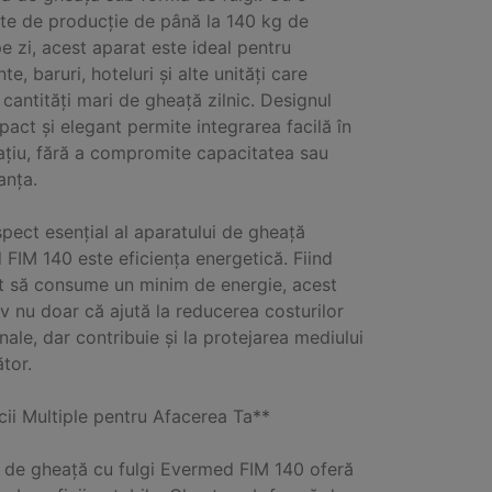
te de producție de până la 140 kg de
e zi, acest aparat este ideal pentru
te, baruri, hoteluri și alte unități care
 cantități mari de gheață zilnic. Designul
act și elegant permite integrarea facilă în
ațiu, fără a compromite capacitatea sau
anța.
spect esențial al aparatului de gheață
FIM 140 este eficiența energetică. Fiind
t să consume un minim de energie, acest
iv nu doar că ajută la reducerea costurilor
nale, dar contribuie și la protejarea mediului
ător.
cii Multiple pentru Afacerea Ta**
 de gheață cu fulgi Evermed FIM 140 oferă