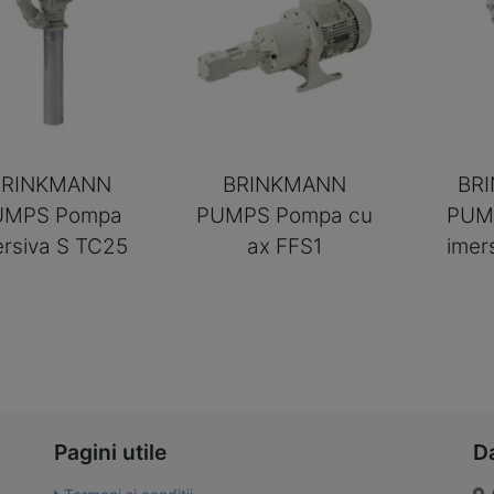
BRINKMANN
BRINKMANN
BR
UMPS Pompa
PUMPS Pompa cu
PUM
ersiva S TC25
ax FFS1
imer
Pagini utile
D