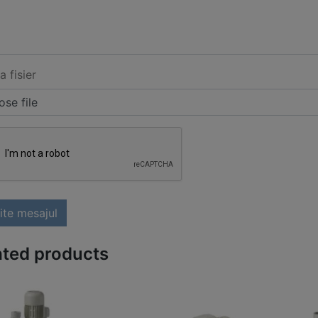
a fisier
se file
ite mesajul
ated products