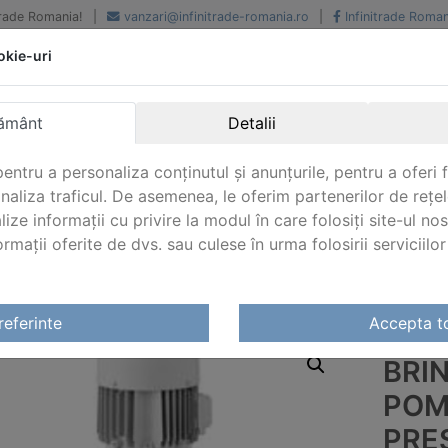
iTrade Romania!
|
vanzari@infinitrade-romania.ro
|
Infinitrade Roman
okie-uri
Peste 500 de furnizori.
Peste 800 de clienti de
renume
Livrari din stoc intern s
National si international
extern
ământ
Detalii
entru a personaliza conținutul și anunțurile, pentru a oferi f
analiza traficul. De asemenea, le oferim partenerilor de rețel
lize informații cu privire la modul în care folosiți site-ul no
mații oferite de dvs. sau culese în urma folosirii serviciilor 
kmann
/
Pompe Brinkmann de presiune medie si ridicata
/
P
a presiunii FH2
referinte
Accepta t
BRI
POM
PRES