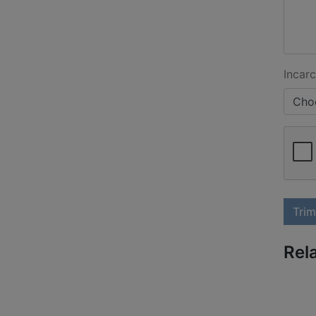
Incarc
Choo
Trim
Rel