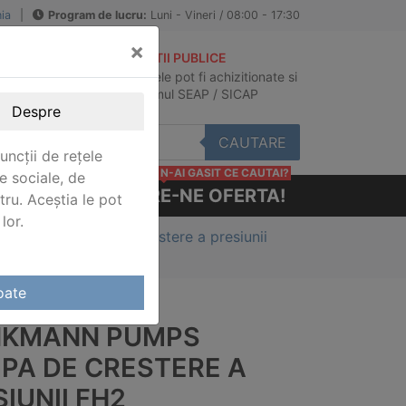
ia
|
Program de lucru:
Luni - Vineri / 08:00 - 17:30
×
ACHIZITII PUBLICE
Produsele pot fi achizitionate si
au
in sistemul SEAP / SICAP
Despre
CAUTARE
uncții de rețele
N-AI GASIT CE CAUTAI?
e sociale, de
CERE-NE OFERTA!
stru. Aceștia le pot
lor.
ompe Brinkmann de crestere a presiunii
oate
NKMANN PUMPS
PA DE CRESTERE A
IUNII FH2