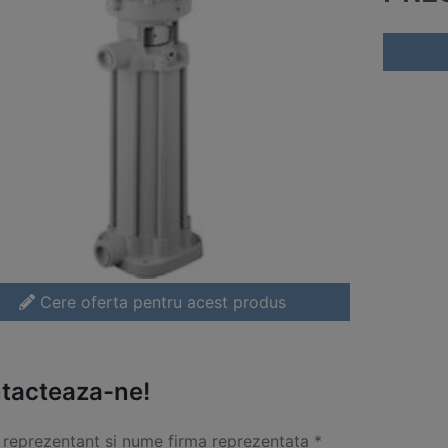
Cere oferta pentru acest produs
tacteaza-ne!
reprezentant si nume firma reprezentata *