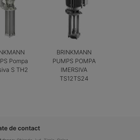
INKMANN
BRINKMANN
PS Pompa
PUMPS POMPA
siva S TH2
IMERSIVA
TS12TS24
ate de contact