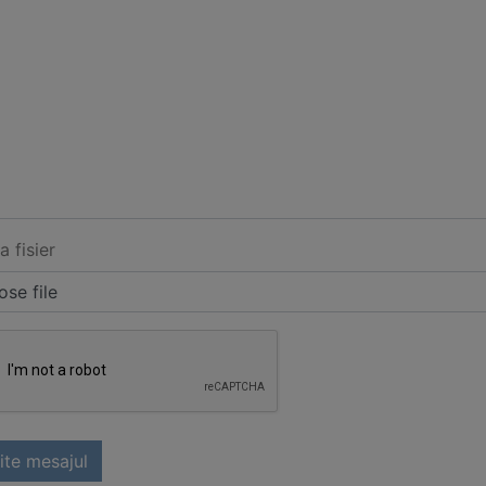
a fisier
se file
ite mesajul