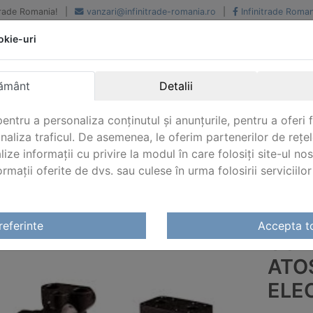
iTrade Romania!
|
vanzari@infinitrade-romania.ro
|
Infinitrade Roman
okie-uri
Peste 500 de furnizori.
Peste 800 de clienti de
renume
Livrari din stoc intern s
National si international
extern
ământ
Detalii
entru a personaliza conținutul și anunțurile, pentru a oferi f
analiza traficul. De asemenea, le oferim partenerilor de rețel
lize informații cu privire la modul în care folosiți site-ul no
mații oferite de dvs. sau culese în urma folosirii serviciilor 
hydraulic
/
Controller de miscare
/ Controller de miscare At
referinte
Accepta t
CON
ATO
ELE