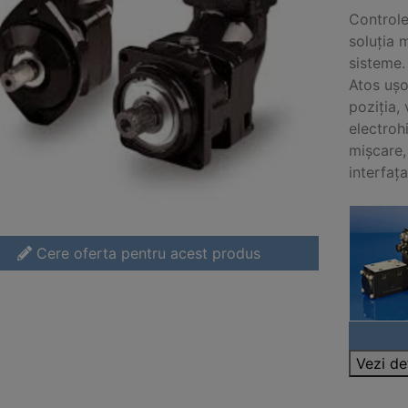
Controler
soluția 
sisteme.
Atos ușor
poziția,
electroh
mișcare,
interfața
Cere oferta pentru acest produs
Vezi de