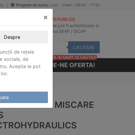
ia
|
Program de lucru:
Luni - Vineri / 08:00 - 17:30
×
ACHIZITII PUBLICE
Produsele pot fi achizitionate si
au
in sistemul SEAP / SICAP
Despre
CAUTARE
uncții de rețele
N-AI GASIT CE CAUTAI?
e sociale, de
CERE-NE OFERTA!
stru. Aceștia le pot
lor.
os Electrohydraulics
oate
TROLLER DE MISCARE
S
CTROHYDRAULICS