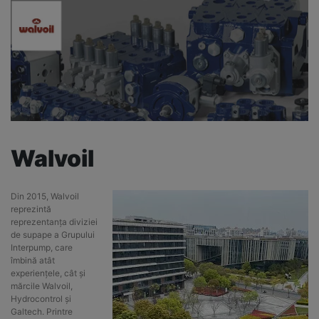
Walvoil
Din 2015, Walvoil
reprezintă
reprezentanța diviziei
de supape a Grupului
Interpump, care
îmbină atât
experiențele, cât și
mărcile Walvoil,
Hydrocontrol și
Galtech. Printre