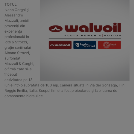
TOTUL
Ivano Corghi și
Alessandro
Mazzali, ambii
proveniți din
experiența
profesională în
Iotti & Strozzi,
grație sprijinului
Albano Strozzi,
au fondat
Mazzali & Corghi,
o firmă care și-a
început
activitatea pe 13
iunie într-o suprafață de 100 mp. camera situata in Via dei Gonzaga, 1 in
Reggio Emilia, Italia. Scopul firmei a fost proiectarea și fabricarea de
componente hidraulice.