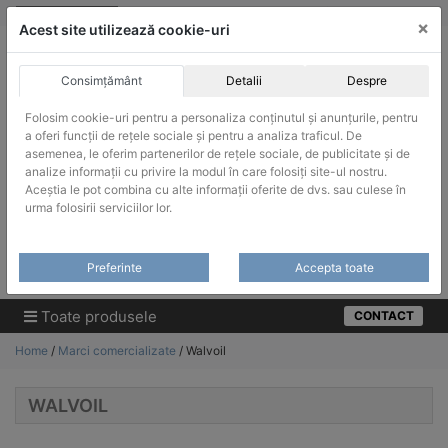
Skip
vanzari@infinitrade-romania.ro
|
Infinitrade Romania
×
to
Acest site utilizează cookie-uri
content
Consimțământ
Detalii
Despre
Folosim cookie-uri pentru a personaliza conținutul și anunțurile, pentru
a oferi funcții de rețele sociale și pentru a analiza traficul. De
asemenea, le oferim partenerilor de rețele sociale, de publicitate și de
ACHIZITII PUBLICE
analize informații cu privire la modul în care folosiți site-ul nostru.
Produsele pot fi achizitionate si in sistemul SEAP / SICAP
Aceștia le pot combina cu alte informații oferite de dvs. sau culese în
urma folosirii serviciilor lor.
Products
search
CAUTARE
Preferinte
Accepta toate
Cere-ne oferta!
Toate produsele
CONTACT
Home
/
Marci comercializate
/ Walvoil
WALVOIL