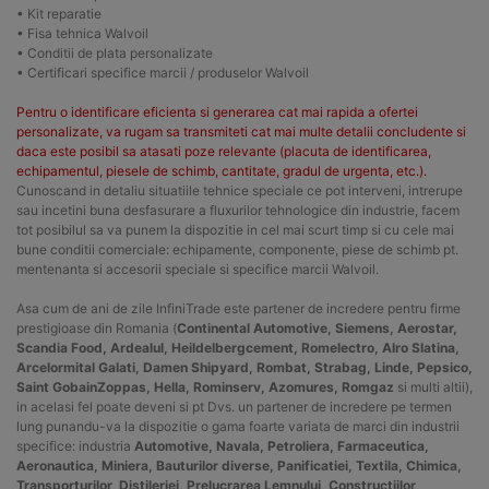
• Kit reparatie
• Fisa tehnica Walvoil
• Conditii de plata personalizate
• Certificari specifice marcii / produselor Walvoil
Pentru o identificare eficienta si generarea cat mai rapida a ofertei
personalizate, va rugam sa transmiteti cat mai multe detalii concludente si
daca este posibil sa atasati poze relevante (placuta de identificarea,
echipamentul, piesele de schimb, cantitate, gradul de urgenta, etc.).
Cunoscand in detaliu situatiile tehnice speciale ce pot interveni, intrerupe
sau incetini buna desfasurare a fluxurilor tehnologice din industrie, facem
tot posibilul sa va punem la dispozitie in cel mai scurt timp si cu cele mai
bune conditii comerciale: echipamente, componente, piese de schimb pt.
mentenanta si accesorii speciale si specifice marcii Walvoil.
Asa cum de ani de zile InfiniTrade este partener de incredere pentru firme
prestigioase din Romania (
Continental Automotive, Siemens, Aerostar,
Scandia Food, Ardealul, Heildelbergcement, Romelectro, Alro Slatina,
Arcelormital Galati, Damen Shipyard, Rombat, Strabag, Linde, Pepsico,
Saint GobainZoppas, Hella, Rominserv, Azomures, Romgaz
si multi altii),
in acelasi fel poate deveni si pt Dvs. un partener de incredere pe termen
lung punandu-va la dispozitie o gama foarte variata de marci din industrii
specifice: industria
Automotive, Navala, Petroliera, Farmaceutica,
Aeronautica, Miniera, Bauturilor diverse, Panificatiei, Textila, Chimica,
Transporturilor, Distileriei, Prelucrarea Lemnului, Constructiilor,