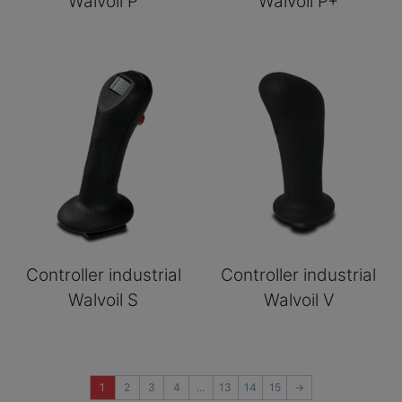
Walvoil P
Walvoil P+
Controller industrial
Controller industrial
Walvoil S
Walvoil V
1
2
3
4
…
13
14
15
→