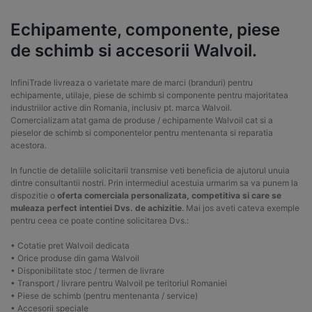
Echipamente, componente, piese
de schimb si accesorii Walvoil.
InfiniTrade livreaza o varietate mare de marci (branduri) pentru
echipamente, utilaje, piese de schimb si componente pentru majoritatea
industriilor active din Romania, inclusiv pt. marca Walvoil.
Comercializam atat gama de produse / echipamente Walvoil cat si a
pieselor de schimb si componentelor pentru mentenanta si reparatia
acestora.
In functie de detaliile solicitarii transmise veti beneficia de ajutorul unuia
dintre consultantii nostri. Prin intermediul acestuia urmarim sa va punem la
dispozitie o
oferta comerciala personalizata, competitiva si care se
muleaza perfect intentiei Dvs. de achizitie
. Mai jos aveti cateva exemple
pentru ceea ce poate contine solicitarea Dvs.:
• Cotatie pret Walvoil dedicata
• Orice produse din gama Walvoil
• Disponibilitate stoc / termen de livrare
• Transport / livrare pentru Walvoil pe teritoriul Romaniei
• Piese de schimb (pentru mentenanta / service)
• Accesorii speciale