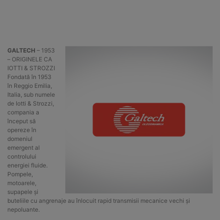
GALTECH
– 1953
– ORIGINELE CA
IOTTI & STROZZI
Fondată în 1953
în Reggio Emilia,
Italia, sub numele
de Iotti & Strozzi,
compania a
început să
opereze în
domeniul
emergent al
controlului
energiei fluide.
Pompele,
motoarele,
supapele și
buteliile cu angrenaje au înlocuit rapid transmisii mecanice vechi și
nepoluante.