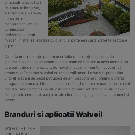
principalii producători
de produse integrate,
electronice și sisteme
complete de
mecatronică, Walvoil
continuă să
proiecteze viitorul
mișcării în strânsă legătură cu clienții și partenerii săi din diferite sectoare
și piețe.
Datorită unei prezențe puternice în Italia și unei rețele capilare de
sucursale și oficii de dezvoltare în continuă dezvoltare la nivel mondial, cu
aceleași atitudini – creativitate, inovație, pasiune – suntem capabili să
creăm și să împărtășim valori cu toți actorii noștri. La Walvoil proiectăm
viitorul mișcării de peste patruzeci de ani, dezvoltând și oferind o ofertă
integrată de produse hidraulice, electronice și sisteme mecatronice la nivel
mondial. Angajamentul nostru este de a garanta satisfacția pentru nevoile
de inginerie diverse și complexe ale clienților noștri și un serviciu prompt și
precis
Branduri si aplicatii Walvoil
WALVOIL – 1973 –
UNDE A FĂCUT