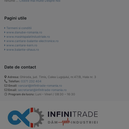
renume …
Citeste mai multe Despre Noi
Pagini utile
Termeni si conditii
www.danube-romania.ro
www.masinispalatindustriale.ro
www.cantare-balante-electronice.ro
www.cantare-kern.ro
www.balante-ohaus.ro
Date de contact
Adresa:
Ghiroda, jud. Timis, Calea Lugojului, nr.47/B, Hala nr. 3
Telefon:
0371 232 404
Email:
vanzari@infinitrade-romania.ro
Email:
secretariat@infinitrade-romania.ro
Program de lucru:
Luni – Vineri / 08:30 – 16:30