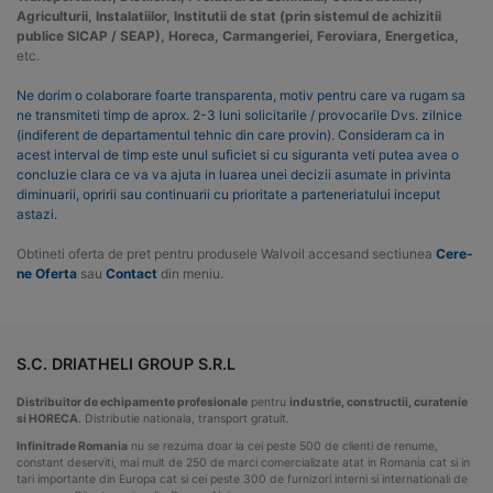
Agriculturii, Instalatiilor, Institutii de stat (prin sistemul de achizitii
publice SICAP / SEAP), Horeca, Carmangeriei, Feroviara, Energetica,
etc.
Ne dorim o colaborare foarte transparenta, motiv pentru care va rugam sa
ne transmiteti timp de aprox. 2-3 luni solicitarile / provocarile Dvs. zilnice
(indiferent de departamentul tehnic din care provin). Consideram ca in
acest interval de timp este unul suficiet si cu siguranta veti putea avea o
concluzie clara ce va va ajuta in luarea unei decizii asumate in privinta
diminuarii, opririi sau continuarii cu prioritate a parteneriatului inceput
astazi.
Obtineti oferta de pret pentru produsele Walvoil accesand sectiunea
Cere-
ne Oferta
sau
Contact
din meniu.
S.C. DRIATHELI GROUP S.R.L
Distribuitor de echipamente profesionale
pentru
industrie, constructii, curatenie
si HORECA
. Distributie nationala, transport gratuit.
Infinitrade Romania
nu se rezuma doar la cei peste 500 de clienti de renume,
constant deserviti, mai mult de 250 de marci comercializate atat in Romania cat si in
tari importante din Europa cat si cei peste 300 de furnizori interni si internationali de