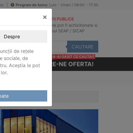
ia
|
Program de lucru:
Luni - Vineri / 08:00 - 17:30
×
ACHIZITII PUBLICE
Produsele pot fi achizitionate si
au
in sistemul SEAP / SICAP
Despre
CAUTARE
uncții de rețele
N-AI GASIT CE CAUTAI?
e sociale, de
CERE-NE OFERTA!
stru. Aceștia le pot
lor.
oate