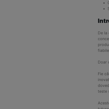
Int
De la 
conce
produs
fiabil
Doar 
Fie că
inova
doved
teste 
Aceste
tuturo