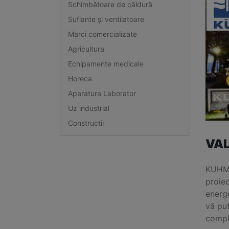
Schimbătoare de căldură
Suflante și ventilatoare
Marci comercializate
Agricultura
Echipamente medicale
Horeca
Aparatura Laborator
Uz industrial
Constructii
VA
KUHME
proie
energ
vă put
compl