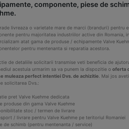
ipamente, componente, piese de schimb
hme.
Trade livreaza o varietate mare de marci (branduri) pentru e
nente pentru majoritatea industriilor active din Romania, i
cializam atat gama de produse / echipamente Valve Kuehme
nentelor pentru mentenanta si reparatia acestora.
ctie de detaliile solicitarii transmise veti beneficia de ajutor
mediul acestuia urmarim sa va punem la dispozitie o
oferta 
e muleaza perfect intentiei Dvs. de achizitie
. Mai jos ave
e solicitarea Dvs.:
atie pret Valve Kuehme dedicata
ce produse din gama Valve Kuehme
onibilitate stoc / termen de livrare
sport / livrare pentru Valve Kuehme pe teritoriul Romaniei
se de schimb (pentru mentenanta / service)