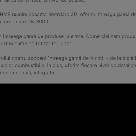
HME numim această abordare 3D: oferim întreaga gamă de 
izorul mare DN 3000.
m intreaga gama de produse Kuehme. Comercializam produse
ort Kuehme pe tot teritoriul tarii.
oliul nostru acoperă întreaga gamă de funcții – de la închi
alelor combustibile. În plus, oferim fiecare nivel de detalie
ație complexă, integrată.