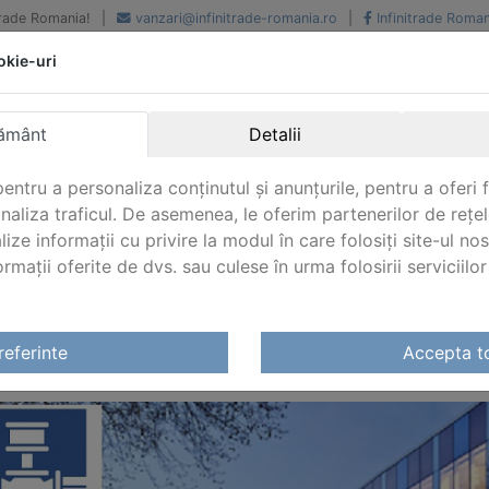
iTrade Romania!
|
vanzari@infinitrade-romania.ro
|
Infinitrade Roman
okie-uri
Peste 500 de furnizori.
Peste 800 de clienti de
renume
Livrari din stoc intern s
National si international
extern
ământ
Detalii
entru a personaliza conținutul și anunțurile, pentru a oferi f
analiza traficul. De asemenea, le oferim partenerilor de rețel
lize informații cu privire la modul în care folosiți site-ul no
mații oferite de dvs. sau culese în urma folosirii serviciilor 
me
referinte
Accepta t
LVE KUEHME