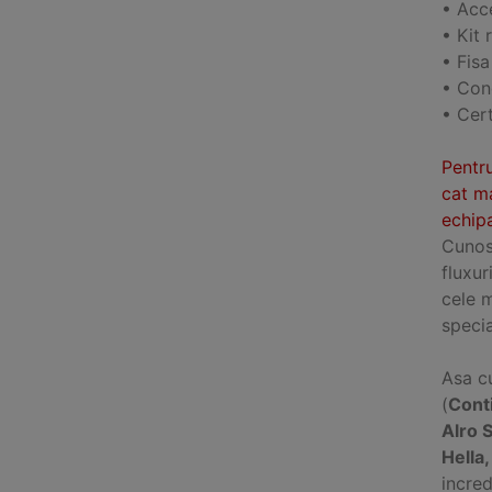
• Acce
• Kit 
• Fis
• Cond
• Cert
Pentru
cat ma
echipa
Cunosc
fluxur
cele 
specia
Asa cu
(
Cont
Alro 
Hella
incred