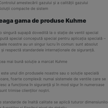
Controlul amestecării gazului și a calității gazului
Soluții compacte de sistem
reaga gama de produse Kuhme
o singură supapă dovedită la o stație de ventil special
pută special concepută special pentru aplicația specială –
ele noastre au un singur lucru în comun: sunt absolut
e și respectă standardele internaționale de siguranță.
cea mai bună soluție a marcat Kuhme
 este unul din produsele noastre sau o soluție specială
toare, foarte complexă: numai sistemele de ventile care se
esc a funcționa în siguranță și în mod sigur în numeroase
sunt trimise clienților noștri.
 standarde de înaltă calitate se aplică tuturor dimensiunilor
r funcțiilor și fiecărui nivel de detaliu.