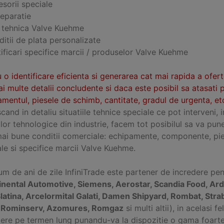
sorii speciale
reparatie
a tehnica Valve Kuehme
itii de plata personalizate
ificari specifice marcii / produselor Valve Kuehme
 o identificare eficienta si generarea cat mai rapida a ofer
i multe detalii concludente si daca este posibil sa atasati 
mentul, piesele de schimb, cantitate, gradul de urgenta, etc
and in detaliu situatiile tehnice speciale ce pot interveni, 
ilor tehnologice din industrie, facem tot posibilul sa va pun
mai bune conditii comerciale: echipamente, componente, pie
le si specifice marcii Valve Kuehme.
m de ani de zile InfiniTrade este partener de incredere pe
inental Automotive, Siemens, Aerostar, Scandia Food, Ard
Slatina, Arcelormital Galati, Damen Shipyard, Rombat, Stra
, Rominserv, Azomures, Romgaz
si multi altii), in acelasi 
ere pe termen lung punandu-va la dispozitie o gama foarte v