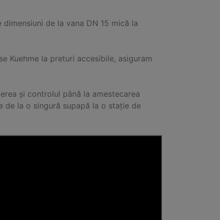
dimensiuni de la vana DN 15 mică la
 Kuehme la preturi accesibile, asiguram
derea și controlul până la amestecarea
re de la o singură supapă la o stație de