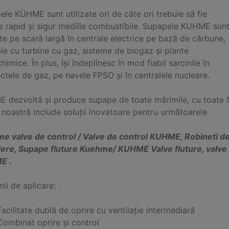
le KÜHME sunt utilizate ori de câte ori trebuie să fie
se rapid și sigur mediile combustibile. Supapele KUHME sun
ate pe scară largă în centrale electrice pe bază de cărbune,
le cu turbine cu gaz, sisteme de biogaz și plante
himice. În plus, își îndeplinesc în mod fiabil sarcinile în
tele de gaz, pe navele FPSO și în centralele nucleare.
dezvoltă și produce supape de toate mărimile, cu toate func
noastră include soluții inovatoare pentru următoarele
e valve de control / Valve de control KUHME, Robineti 
dere, Supape fluture Kuehme/ KUHME Valve fluture, valve
E .
ii de aplicare:
Facilitate dublă de oprire cu ventilație intermediară
Combinat oprire și control