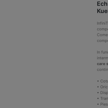
Ech
Kue
Infini
compo
Comer
compo
In fun
inter
care s
contin
• Cot
• Ori
• Disp
• Tran
• Pie