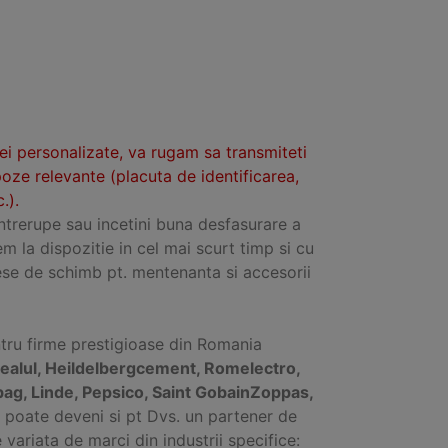
tei personalizate, va rugam sa transmiteti
poze relevante (placuta de identificarea,
.).
intrerupe sau incetini buna desfasurare a
em la dispozitie in cel mai scurt timp si cu
se de schimb pt. mentenanta si accesorii
ntru firme prestigioase din Romania
ealul, Heildelbergcement, Romelectro,
bag, Linde, Pepsico, Saint GobainZoppas,
fel poate deveni si pt Dvs. un partener de
ariata de marci din industrii specifice: