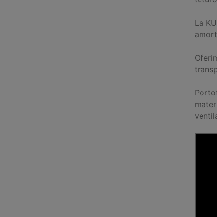
La KU
amort
Oferi
transp
Portof
materi
ventil