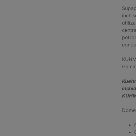
Supape
închi
utiliz
centra
petroc
conduc
KUHME 
Gama 
Kuehm
inchi
KUHM
Domen