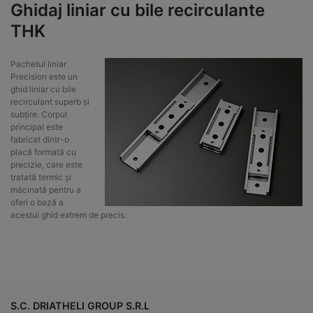
Ghidaj liniar cu bile recirculante
THK
Pachetul liniar
Precision este un
ghid liniar cu bile
recirculant superb și
subțire. Corpul
principal este
fabricat dintr-o
placă formată cu
precizie, care este
tratată termic și
măcinată pentru a
oferi o bază a
acestui ghid extrem de precis.
S.C. DRIATHELI GROUP S.R.L