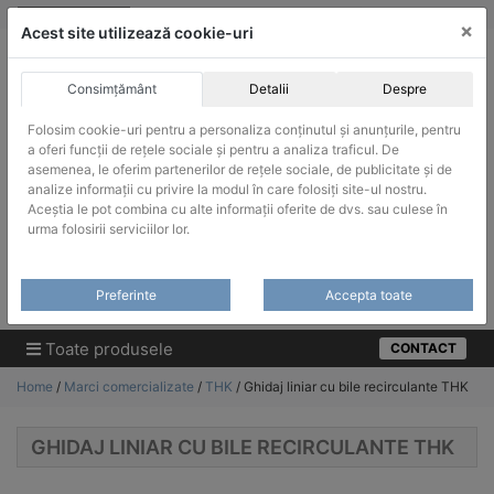
Skip
vanzari@infinitrade-romania.ro
|
Infinitrade Romania
×
to
Acest site utilizează cookie-uri
content
Consimțământ
Detalii
Despre
Folosim cookie-uri pentru a personaliza conținutul și anunțurile, pentru
a oferi funcții de rețele sociale și pentru a analiza traficul. De
asemenea, le oferim partenerilor de rețele sociale, de publicitate și de
ACHIZITII PUBLICE
analize informații cu privire la modul în care folosiți site-ul nostru.
Produsele pot fi achizitionate si in sistemul SEAP / SICAP
Aceștia le pot combina cu alte informații oferite de dvs. sau culese în
urma folosirii serviciilor lor.
Products
search
CAUTARE
Preferinte
Accepta toate
Cere-ne oferta!
Toate produsele
CONTACT
Home
/
Marci comercializate
/
THK
/ Ghidaj liniar cu bile recirculante THK
GHIDAJ LINIAR CU BILE RECIRCULANTE THK