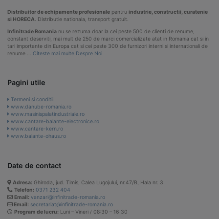
Distribuitor de echipamente profesionale
pentru
industrie, constructii, curatenie
si HORECA
. Distributie nationala, transport gratuit.
Infinitrade Romania
nu se rezuma doar la cei peste 500 de clienti de renume,
constant deserviti, mai mult de 250 de marci comercializate atat in Romania cat si in
tari importante din Europa cat si cei peste 300 de furnizori interni si internationali de
renume …
Citeste mai multe Despre Noi
Pagini utile
Termeni si conditii
www.danube-romania.ro
www.masinispalatindustriale.ro
www.cantare-balante-electronice.ro
www.cantare-kern.ro
www.balante-ohaus.ro
Date de contact
Adresa:
Ghiroda, jud. Timis, Calea Lugojului, nr.47/B, Hala nr. 3
Telefon:
0371 232 404
Email:
vanzari@infinitrade-romania.ro
Email:
secretariat@infinitrade-romania.ro
Program de lucru:
Luni – Vineri / 08:30 – 16:30