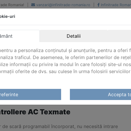
iTrade Romania!
|
vanzari@infinitrade-romania.ro
|
Infinitrade Roman
okie-uri
Peste 500 de furnizori.
Peste 800 de clienti de
renume
Livrari din stoc intern s
National si international
extern
ământ
Detalii
entru a personaliza conținutul și anunțurile, pentru a oferi f
analiza traficul. De asemenea, le oferim partenerilor de rețel
lize informații cu privire la modul în care folosiți site-ul no
mații oferite de dvs. sau culese în urma folosirii serviciilor 
/ Controllere AC Texmate
referinte
Accepta t
NTROLLERE AC TEXMATE
trollere AC Texmate
 de scară programabil încorporat, nu necesită intrare