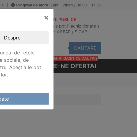
ia
|
Program de lucru:
Luni - Vineri / 08:00 - 17:30
×
ACHIZITII PUBLICE
Produsele pot fi achizitionate si
au
in sistemul SEAP / SICAP
Despre
CAUTARE
uncții de rețele
N-AI GASIT CE CAUTAI?
e sociale, de
CERE-NE OFERTA!
stru. Aceștia le pot
lor.
oate