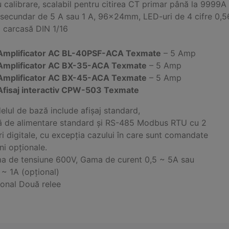
 calibrare, scalabil pentru citirea CT primar până la 9999A
 secundar de 5 A sau 1 A, 96x24mm, LED-uri de 4 cifre 0,5
o carcasă DIN 1/16
Amplificator AC BL-40PSF-ACA Texmate
– 5 Amp
Amplificator AC BX-35-ACA Texmate
– 5 Amp
Amplificator AC BX-45-ACA Texmate
– 5 Amp
Afisaj interactiv CPW-503 Texmate
lul de bază include afișaj standard,
 de alimentare standard și RS-485 Modbus RTU cu 2
i digitale, cu excepția cazului în care sunt comandate
ni opționale.
a de tensiune 600V, Gama de curent 0,5 ~ 5A sau
~ 1A (opțional)
ional Două relee