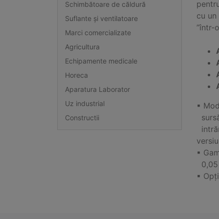
pentru
Schimbătoare de căldură
cu un
Suflante și ventilatoare
”într-
Marci comercializate
Agricultura
Echipamente medicale
Horeca
Aparatura Laborator
Uz industrial
▪ Mode
sursă
Constructii
intrăr
versiu
▪ Gam
0,05 
▪ Opț