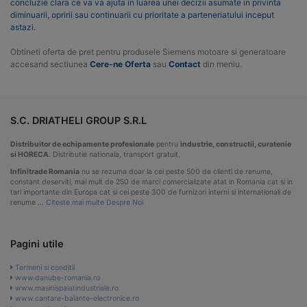
concluzie clara ce va va ajuta in luarea unei decizii asumate in privinta
diminuarii, opririi sau continuarii cu prioritate a parteneriatului inceput
astazi.
Obtineti oferta de pret pentru produsele Siemens motoare si generatoare
accesand sectiunea
Cere-ne Oferta
sau
Contact
din meniu.
S.C. DRIATHELI GROUP S.R.L
Distribuitor de echipamente profesionale
pentru
industrie, constructii, curatenie
si HORECA
. Distributie nationala, transport gratuit.
Infinitrade Romania
nu se rezuma doar la cei peste 500 de clienti de renume,
constant deserviti, mai mult de 250 de marci comercializate atat in Romania cat si in
tari importante din Europa cat si cei peste 300 de furnizori interni si internationali de
renume …
Citeste mai multe Despre Noi
Pagini utile
Termeni si conditii
www.danube-romania.ro
www.masinispalatindustriale.ro
www.cantare-balante-electronice.ro