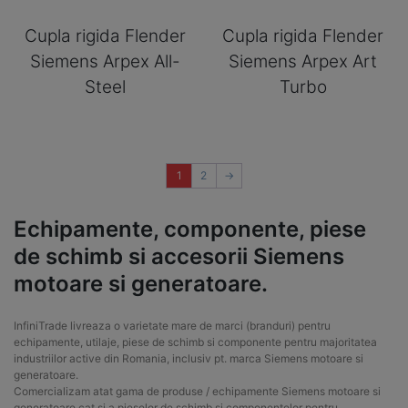
Cupla rigida Flender
Cupla rigida Flender
Siemens Arpex All-
Siemens Arpex Art
Steel
Turbo
1
2
→
Echipamente, componente, piese
de schimb si accesorii Siemens
motoare si generatoare.
InfiniTrade livreaza o varietate mare de marci (branduri) pentru
echipamente, utilaje, piese de schimb si componente pentru majoritatea
industriilor active din Romania, inclusiv pt. marca Siemens motoare si
generatoare.
Comercializam atat gama de produse / echipamente Siemens motoare si
generatoare cat si a pieselor de schimb si componentelor pentru