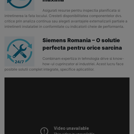
Asigurati resurse pentru inspectia planificata si
intretinerea la fata locului. Cresteti disponibilitatea componentelor dvs.
critice prin analiza continua sau alegeti avantajele externalizarii partiale a
intretinerii instalatiei in conformitate cu indicatorii cheie de performanta.
Siemens Romania – O solutie
perfecta pentru orice sarcina
Combinam expertiza in tehnologia drive si know-
how-ul cuprinzator al industriei. Acest lucru face
posibile solutii complet integrate, specifice aplicatiilor.