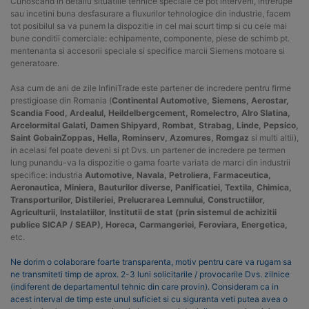
Cunoscand in detaliu situatiile tehnice speciale ce pot interveni, intrerupe
sau incetini buna desfasurare a fluxurilor tehnologice din industrie, facem
tot posibilul sa va punem la dispozitie in cel mai scurt timp si cu cele mai
bune conditii comerciale: echipamente, componente, piese de schimb pt.
mentenanta si accesorii speciale si specifice marcii Siemens motoare si
generatoare.
Asa cum de ani de zile InfiniTrade este partener de incredere pentru firme
prestigioase din Romania (
Continental Automotive, Siemens, Aerostar,
Scandia Food, Ardealul, Heildelbergcement, Romelectro, Alro Slatina,
Arcelormital Galati, Damen Shipyard, Rombat, Strabag, Linde, Pepsico,
Saint GobainZoppas, Hella, Rominserv, Azomures, Romgaz
si multi altii),
in acelasi fel poate deveni si pt Dvs. un partener de incredere pe termen
lung punandu-va la dispozitie o gama foarte variata de marci din industrii
specifice: industria
Automotive, Navala, Petroliera, Farmaceutica,
Aeronautica, Miniera, Bauturilor diverse, Panificatiei, Textila, Chimica,
Transporturilor, Distileriei, Prelucrarea Lemnului, Constructiilor,
Agriculturii, Instalatiilor, Institutii de stat (prin sistemul de achizitii
publice SICAP / SEAP), Horeca, Carmangeriei, Feroviara, Energetica,
etc.
Ne dorim o colaborare foarte transparenta, motiv pentru care va rugam sa
ne transmiteti timp de aprox. 2-3 luni solicitarile / provocarile Dvs. zilnice
(indiferent de departamentul tehnic din care provin). Consideram ca in
acest interval de timp este unul suficiet si cu siguranta veti putea avea o