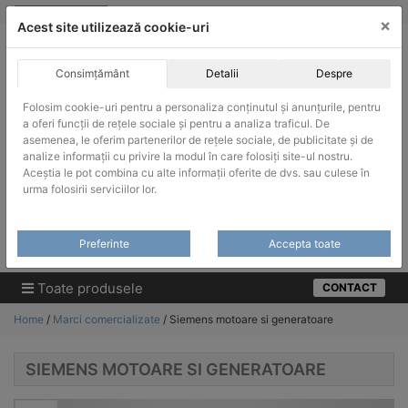
Skip
vanzari@infinitrade-romania.ro
|
Infinitrade Romania
×
to
Acest site utilizează cookie-uri
content
Consimțământ
Detalii
Despre
Folosim cookie-uri pentru a personaliza conținutul și anunțurile, pentru
a oferi funcții de rețele sociale și pentru a analiza traficul. De
asemenea, le oferim partenerilor de rețele sociale, de publicitate și de
ACHIZITII PUBLICE
analize informații cu privire la modul în care folosiți site-ul nostru.
Produsele pot fi achizitionate si in sistemul SEAP / SICAP
Aceștia le pot combina cu alte informații oferite de dvs. sau culese în
urma folosirii serviciilor lor.
Products
search
CAUTARE
Preferinte
Accepta toate
Cere-ne oferta!
Toate produsele
CONTACT
Home
/
Marci comercializate
/ Siemens motoare si generatoare
SIEMENS MOTOARE SI GENERATOARE