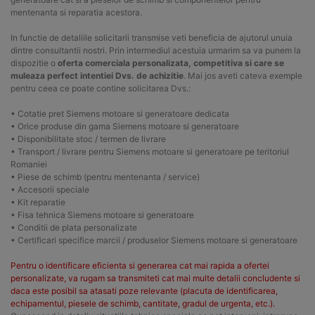
mentenanta si reparatia acestora.
In functie de detaliile solicitarii transmise veti beneficia de ajutorul unuia
dintre consultantii nostri. Prin intermediul acestuia urmarim sa va punem la
dispozitie o
oferta comerciala personalizata, competitiva si care se
muleaza perfect intentiei Dvs. de achizitie
. Mai jos aveti cateva exemple
pentru ceea ce poate contine solicitarea Dvs.:
• Cotatie pret Siemens motoare si generatoare dedicata
• Orice produse din gama Siemens motoare si generatoare
• Disponibilitate stoc / termen de livrare
• Transport / livrare pentru Siemens motoare si generatoare pe teritoriul
Romaniei
• Piese de schimb (pentru mentenanta / service)
• Accesorii speciale
• Kit reparatie
• Fisa tehnica Siemens motoare si generatoare
• Conditii de plata personalizate
• Certificari specifice marcii / produselor Siemens motoare si generatoare
Pentru o identificare eficienta si generarea cat mai rapida a ofertei
personalizate, va rugam sa transmiteti cat mai multe detalii concludente si
daca este posibil sa atasati poze relevante (placuta de identificarea,
echipamentul, piesele de schimb, cantitate, gradul de urgenta, etc.).