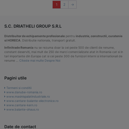
1
2
→
S.C. DRIATHELI GROUP S.R.L
Distribuitor de echipamente profesionale
pentru
industrie, constructii, curatenie
si HORECA
. Distributie nationala, transport gratuit.
Infinitrade Romania
nu se rezuma doar la cei peste 500 de clienti de renume,
constant deserviti, mai mult de 250 de marci comercializate atat in Romania cat si in
tari importante din Europa cat si cei peste 300 de furnizori interni si internationali de
renume …
Citeste mai multe Despre Noi
Pagini utile
Termeni si conditii
www.danube-romania.ro
www.masinispalatindustriale.ro
www.cantare-balante-electronice.ro
www.cantare-kern.ro
www.balante-ohaus.ro
Date de contact