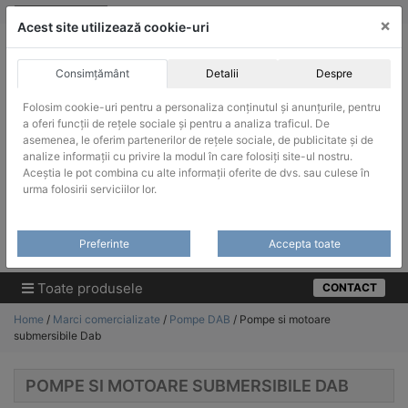
Skip
vanzari@infinitrade-romania.ro
|
Infinitrade Romania
×
to
Acest site utilizează cookie-uri
content
Consimțământ
Detalii
Despre
Folosim cookie-uri pentru a personaliza conținutul și anunțurile, pentru
a oferi funcții de rețele sociale și pentru a analiza traficul. De
asemenea, le oferim partenerilor de rețele sociale, de publicitate și de
ACHIZITII PUBLICE
analize informații cu privire la modul în care folosiți site-ul nostru.
Produsele pot fi achizitionate si in sistemul SEAP / SICAP
Aceștia le pot combina cu alte informații oferite de dvs. sau culese în
urma folosirii serviciilor lor.
Products
search
CAUTARE
Preferinte
Accepta toate
Cere-ne oferta!
Toate produsele
CONTACT
Home
/
Marci comercializate
/
Pompe DAB
/ Pompe si motoare
submersibile Dab
POMPE SI MOTOARE SUBMERSIBILE DAB