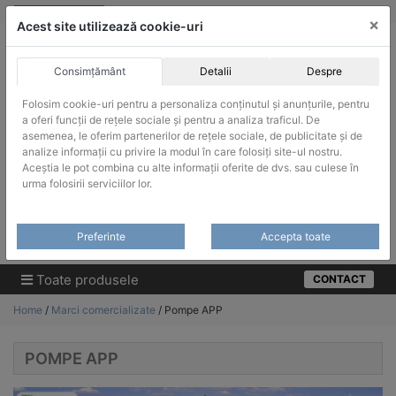
Skip
vanzari@infinitrade-romania.ro
|
Infinitrade Romania
×
to
Acest site utilizează cookie-uri
content
Consimțământ
Detalii
Despre
Folosim cookie-uri pentru a personaliza conținutul și anunțurile, pentru
a oferi funcții de rețele sociale și pentru a analiza traficul. De
asemenea, le oferim partenerilor de rețele sociale, de publicitate și de
ACHIZITII PUBLICE
analize informații cu privire la modul în care folosiți site-ul nostru.
Produsele pot fi achizitionate si in sistemul SEAP / SICAP
Aceștia le pot combina cu alte informații oferite de dvs. sau culese în
urma folosirii serviciilor lor.
Products
search
CAUTARE
Preferinte
Accepta toate
Cere-ne oferta!
Toate produsele
CONTACT
Home
/
Marci comercializate
/ Pompe APP
POMPE APP