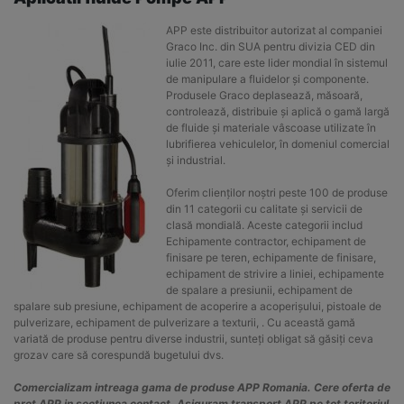
APP este distribuitor autorizat al companiei
Graco Inc. din SUA pentru divizia CED din
iulie 2011, care este lider mondial în sistemul
de manipulare a fluidelor și componente.
Produsele Graco deplasează, măsoară,
controlează, distribuie și aplică o gamă largă
de fluide și materiale vâscoase utilizate în
lubrifierea vehiculelor, în domeniul comercial
și industrial.
Oferim clienților noștri peste 100 de produse
din 11 categorii cu calitate și servicii de
clasă mondială. Aceste categorii includ
Echipamente contractor, echipament de
finisare pe teren, echipamente de finisare,
echipament de strivire a liniei, echipamente
de spalare a presiunii, echipament de
spalare sub presiune, echipament de acoperire a acoperișului, pistoale de
pulverizare, echipament de pulverizare a texturii, . Cu această gamă
variată de produse pentru diverse industrii, sunteți obligat să găsiți ceva
grozav care să corespundă bugetului dvs.
Comercializam intreaga gama de produse APP Romania. Cere oferta de
pret APP in sectiunea contact. Asiguram transport APP pe tot teritoriul