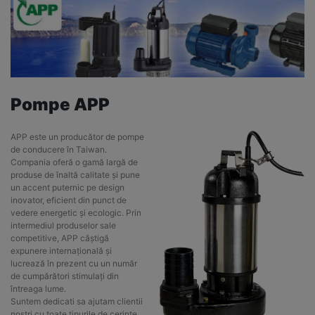
Pompe APP
APP este un producător de pompe
de conducere în Taiwan.
Compania oferă o gamă largă de
produse de înaltă calitate și pune
un accent puternic pe design
inovator, eficient din punct de
vedere energetic și ecologic. Prin
intermediul produselor sale
competitive, APP câștigă
expunere internațională și
lucrează în prezent cu un număr
de cumpărători stimulați din
întreaga lume.
Suntem dedicati sa ajutam clientii
nostri cu toate tipurile de cerinte