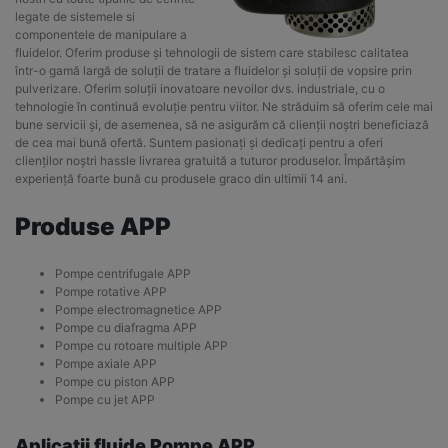
legate de sistemele si
componentele de manipulare a
fluidelor. Oferim produse și tehnologii de sistem care stabilesc calitatea
într-o gamă largă de soluții de tratare a fluidelor și soluții de vopsire prin
pulverizare. Oferim soluții inovatoare nevoilor dvs. industriale, cu o
tehnologie în continuă evoluție pentru viitor. Ne străduim să oferim cele mai
bune servicii și, de asemenea, să ne asigurăm că clienții noștri beneficiază
de cea mai bună ofertă. Suntem pasionați și dedicați pentru a oferi
clienților noștri hassle livrarea gratuită a tuturor produselor. Împărtășim
experiență foarte bună cu produsele graco din ultimii 14 ani.
Produse APP
Pompe centrifugale APP
Pompe rotative APP
Pompe electromagnetice APP
Pompe cu diafragma APP
Pompe cu rotoare multiple APP
Pompe axiale APP
Pompe cu piston APP
Pompe cu jet APP
Aplicatii fluide Pompe APP