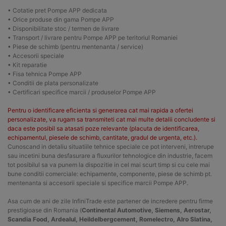
• Cotatie pret Pompe APP dedicata
• Orice produse din gama Pompe APP
• Disponibilitate stoc / termen de livrare
• Transport / livrare pentru Pompe APP pe teritoriul Romaniei
• Piese de schimb (pentru mentenanta / service)
• Accesorii speciale
• Kit reparatie
• Fisa tehnica Pompe APP
• Conditii de plata personalizate
• Certificari specifice marcii / produselor Pompe APP
Pentru o identificare eficienta si generarea cat mai rapida a ofertei
personalizate, va rugam sa transmiteti cat mai multe detalii concludente si
daca este posibil sa atasati poze relevante (placuta de identificarea,
echipamentul, piesele de schimb, cantitate, gradul de urgenta, etc.).
Cunoscand in detaliu situatiile tehnice speciale ce pot interveni, intrerupe
sau incetini buna desfasurare a fluxurilor tehnologice din industrie, facem
tot posibilul sa va punem la dispozitie in cel mai scurt timp si cu cele mai
bune conditii comerciale: echipamente, componente, piese de schimb pt.
mentenanta si accesorii speciale si specifice marcii Pompe APP.
Asa cum de ani de zile InfiniTrade este partener de incredere pentru firme
prestigioase din Romania (
Continental Automotive, Siemens, Aerostar,
Scandia Food, Ardealul, Heildelbergcement, Romelectro, Alro Slatina,