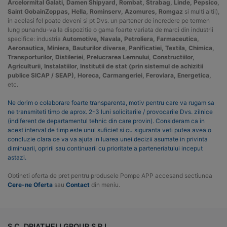
Arcelormital Galati, Damen Shipyard, Rombat, Strabag, Linde, Pepsico,
Saint GobainZoppas, Hella, Rominserv, Azomures, Romgaz
si multi altii),
in acelasi fel poate deveni si pt Dvs. un partener de incredere pe termen
lung punandu-va la dispozitie o gama foarte variata de marci din industrii
specifice: industria
Automotive, Navala, Petroliera, Farmaceutica,
Aeronautica, Miniera, Bauturilor diverse, Panificatiei, Textila, Chimica,
Transporturilor, Distileriei, Prelucrarea Lemnului, Constructiilor,
Agriculturii, Instalatiilor, Institutii de stat (prin sistemul de achizitii
publice SICAP / SEAP), Horeca, Carmangeriei, Feroviara, Energetica,
etc.
Ne dorim o colaborare foarte transparenta, motiv pentru care va rugam sa
ne transmiteti timp de aprox. 2-3 luni solicitarile / provocarile Dvs. zilnice
(indiferent de departamentul tehnic din care provin). Consideram ca in
acest interval de timp este unul suficiet si cu siguranta veti putea avea o
concluzie clara ce va va ajuta in luarea unei decizii asumate in privinta
diminuarii, opririi sau continuarii cu prioritate a parteneriatului inceput
astazi.
Obtineti oferta de pret pentru produsele Pompe APP accesand sectiunea
Cere-ne Oferta
sau
Contact
din meniu.
S.C. DRIATHELI GROUP S.R.L