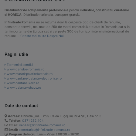
Distribuitor de echipamente profesionale
pentru
industrie, constructii, curatenie
si HORECA
. Distributie nationala, transport gratuit.
Infinitrade Romania
nu se rezuma doar la cei peste 500 de clienti de renume,
constant deserviti, mai mult de 250 de marci comercializate atat in Romania cat si in
tari importante din Europa cat si cei peste 300 de furnizori interni si internationali de
renume …
Citeste mai multe Despre Noi
Pagini utile
Termeni si conditii
www.danube-romania.ro
www.masinispalatindustriale.ro
www.cantare-balante-electronice.ro
www.cantare-kern.ro
www.balante-ohaus.ro
Date de contact
Adresa:
Ghiroda, jud. Timis, Calea Lugojului, nr.47/B, Hala nr. 3
Telefon:
0371 232 404
Email:
vanzari@infinitrade-romania.ro
Email:
secretariat@infinitrade-romania.ro
Program de lucru:
Luni – Vineri / 08:30 – 16:30