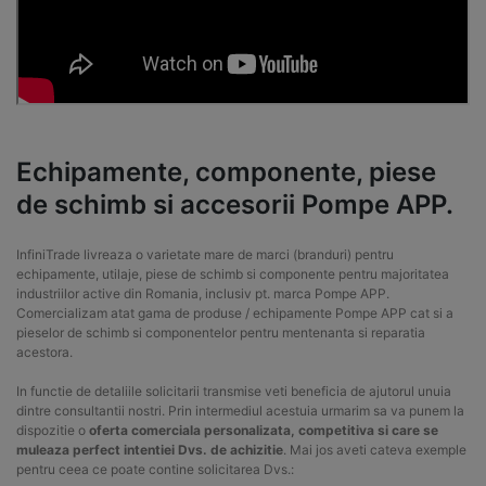
Echipamente, componente, piese
de schimb si accesorii Pompe APP.
InfiniTrade livreaza o varietate mare de marci (branduri) pentru
echipamente, utilaje, piese de schimb si componente pentru majoritatea
industriilor active din Romania, inclusiv pt. marca Pompe APP.
Comercializam atat gama de produse / echipamente Pompe APP cat si a
pieselor de schimb si componentelor pentru mentenanta si reparatia
acestora.
In functie de detaliile solicitarii transmise veti beneficia de ajutorul unuia
dintre consultantii nostri. Prin intermediul acestuia urmarim sa va punem la
dispozitie o
oferta comerciala personalizata, competitiva si care se
muleaza perfect intentiei Dvs. de achizitie
. Mai jos aveti cateva exemple
pentru ceea ce poate contine solicitarea Dvs.: