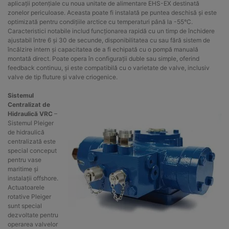
aplicații potențiale cu noua unitate de alimentare EHS-EX destinată
zonelor periculoase. Aceasta poate fi instalată pe puntea deschisă și este
optimizată pentru condițiile arctice cu temperaturi până la -55°C.
Caracteristici notabile includ funcționarea rapidă cu un timp de închidere
ajustabil între 6 și 30 de secunde, disponibilitatea cu sau fără sistem de
încălzire intern și capacitatea de a fi echipată cu o pompă manuală
montată direct. Poate opera în configurații duble sau simple, oferind
feedback continuu, și este compatibilă cu o varietate de valve, inclusiv
valve de tip fluture și valve criogenice.
Sistemul
Centralizat de
Hidraulică VRC
–
Sistemul Pleiger
de hidraulică
centralizată este
special conceput
pentru vase
maritime și
instalații offshore.
Actuatoarele
rotative Pleiger
sunt special
dezvoltate pentru
operarea valvelor