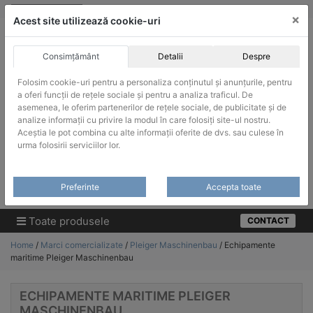
Skip
vanzari@infinitrade-romania.ro
|
Infinitrade Romania
×
to
Acest site utilizează cookie-uri
content
Consimțământ
Detalii
Despre
Folosim cookie-uri pentru a personaliza conținutul și anunțurile, pentru
a oferi funcții de rețele sociale și pentru a analiza traficul. De
asemenea, le oferim partenerilor de rețele sociale, de publicitate și de
ACHIZITII PUBLICE
analize informații cu privire la modul în care folosiți site-ul nostru.
Produsele pot fi achizitionate si in sistemul SEAP / SICAP
Aceștia le pot combina cu alte informații oferite de dvs. sau culese în
urma folosirii serviciilor lor.
Products
search
CAUTARE
Preferinte
Accepta toate
Cere-ne oferta!
Toate produsele
CONTACT
Home
/
Marci comercializate
/
Pleiger Maschinenbau
/ Echipamente
maritime Pleiger Maschinenbau
ECHIPAMENTE MARITIME PLEIGER
MASCHINENBAU