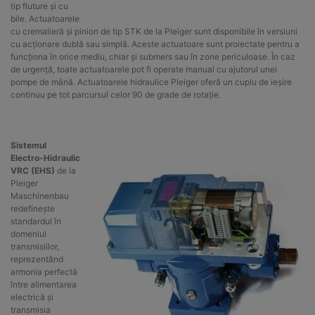
tip fluture și cu
bile. Actuatoarele
cu cremalieră și pinion de tip STK de la Pleiger sunt disponibile în versiuni
cu acționare dublă sau simplă. Aceste actuatoare sunt proiectate pentru a
funcționa în orice mediu, chiar și submers sau în zone periculoase. În caz
de urgență, toate actuatoarele pot fi operate manual cu ajutorul unei
pompe de mână. Actuatoarele hidraulice Pleiger oferă un cuplu de ieșire
continuu pe tot parcursul celor 90 de grade de rotație.
Sistemul
Electro-Hidraulic
VRC (EHS)
de la
Pleiger
Maschinenbau
redefinește
standardul în
domeniul
transmisiilor,
reprezentând
armonia perfectă
între alimentarea
electrică și
transmisia