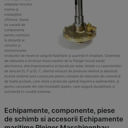
adaptate nevoilor
marine și
instalațiilor
offshore. Gama
lor variată de
componente
pentru controlul
la distanță al
valvelor și
monitorizarea
nivelurilor de rezervor asigură fiabilitate și ușurință în instalare. Sistemele
de măsurare a nivelului rezervoarelor de la Pleiger includ soluții
electronice, electropneumatice și bazate pe radar, dotate cu caracteristici
de senzori EL-F și EL-T, oferind versiuni de presiune relativă și absolută.
Aceste sisteme sunt cunoscute pentru celulele de măsurare din ceramică
de înaltă puritate, care oferă o protecție optimă împotriva sedimentării, și
pentru carcasele din oțel inoxidabil duplex, care asigură durabilitate și
rezistență în condiții extreme.
Echipamente, componente, piese
de schimb si accesorii Echipamente
maritime Pleiger Maschinenbau.