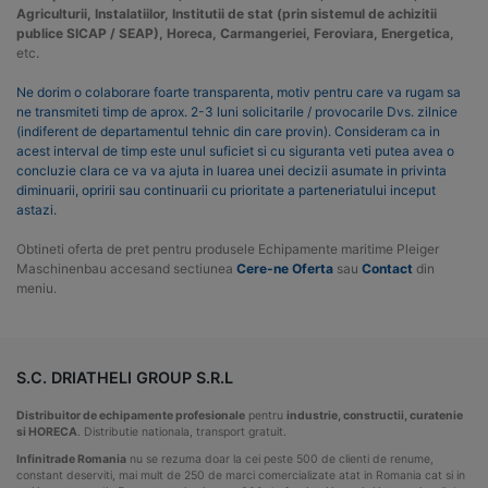
Agriculturii, Instalatiilor, Institutii de stat (prin sistemul de achizitii
publice SICAP / SEAP), Horeca, Carmangeriei, Feroviara, Energetica,
etc.
Ne dorim o colaborare foarte transparenta, motiv pentru care va rugam sa
ne transmiteti timp de aprox. 2-3 luni solicitarile / provocarile Dvs. zilnice
(indiferent de departamentul tehnic din care provin). Consideram ca in
acest interval de timp este unul suficiet si cu siguranta veti putea avea o
concluzie clara ce va va ajuta in luarea unei decizii asumate in privinta
diminuarii, opririi sau continuarii cu prioritate a parteneriatului inceput
astazi.
Obtineti oferta de pret pentru produsele Echipamente maritime Pleiger
Maschinenbau accesand sectiunea
Cere-ne Oferta
sau
Contact
din
meniu.
S.C. DRIATHELI GROUP S.R.L
Distribuitor de echipamente profesionale
pentru
industrie, constructii, curatenie
si HORECA
. Distributie nationala, transport gratuit.
Infinitrade Romania
nu se rezuma doar la cei peste 500 de clienti de renume,
constant deserviti, mai mult de 250 de marci comercializate atat in Romania cat si in