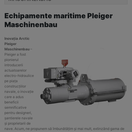
Echipamente maritime Pleiger
Maschinenbau
Inovația Arctic
Pleiger
Maschinenbau
–
Pleiger a fost
pionierul
introducerii
actuatoarelor
electro-hidraulice
pe piața
construcțiilor
navale, o inovație
care a adus
beneficii
semnificative
pentru designeri,
șantierele navale
și proprietarii de
nave. Acum, ne propunem să îmbunătățim și mai mult, extinzând gama de