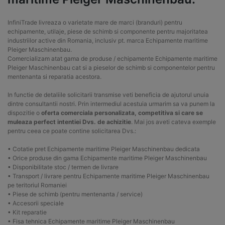
InfiniTrade livreaza o varietate mare de marci (branduri) pentru
echipamente, utilaje, piese de schimb si componente pentru majoritatea
industriilor active din Romania, inclusiv pt. marca Echipamente maritime
Pleiger Maschinenbau.
Comercializam atat gama de produse / echipamente Echipamente maritime
Pleiger Maschinenbau cat si a pieselor de schimb si componentelor pentru
mentenanta si reparatia acestora.
In functie de detaliile solicitarii transmise veti beneficia de ajutorul unuia
dintre consultantii nostri. Prin intermediul acestuia urmarim sa va punem la
dispozitie o
oferta comerciala personalizata, competitiva si care se
muleaza perfect intentiei Dvs. de achizitie
. Mai jos aveti cateva exemple
pentru ceea ce poate contine solicitarea Dvs.:
• Cotatie pret Echipamente maritime Pleiger Maschinenbau dedicata
• Orice produse din gama Echipamente maritime Pleiger Maschinenbau
• Disponibilitate stoc / termen de livrare
• Transport / livrare pentru Echipamente maritime Pleiger Maschinenbau
pe teritoriul Romaniei
• Piese de schimb (pentru mentenanta / service)
• Accesorii speciale
• Kit reparatie
• Fisa tehnica Echipamente maritime Pleiger Maschinenbau