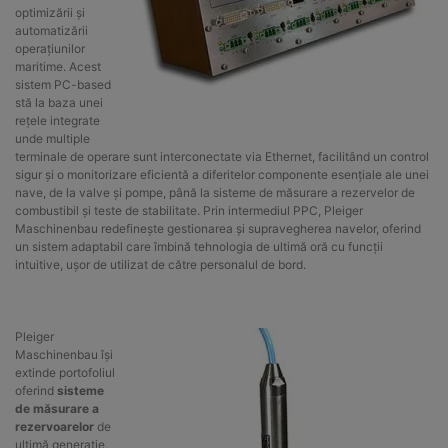
optimizării și
automatizării
operațiunilor
maritime. Acest
sistem PC-based
stă la baza unei
rețele integrate
unde multiple
terminale de operare sunt interconectate via Ethernet, facilitând un control
sigur și o monitorizare eficientă a diferitelor componente esențiale ale unei
nave, de la valve și pompe, până la sisteme de măsurare a rezervelor de
combustibil și teste de stabilitate. Prin intermediul PPC, Pleiger
Maschinenbau redefinește gestionarea și supravegherea navelor, oferind
un sistem adaptabil care îmbină tehnologia de ultimă oră cu funcții
intuitive, ușor de utilizat de către personalul de bord.
Pleiger
Maschinenbau își
extinde portofoliul
oferind
sisteme
de măsurare a
rezervoarelor
de
ultimă generație,