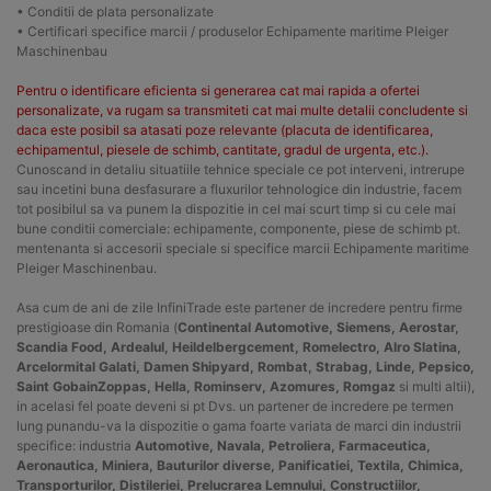
• Conditii de plata personalizate
• Certificari specifice marcii / produselor Echipamente maritime Pleiger
Maschinenbau
Pentru o identificare eficienta si generarea cat mai rapida a ofertei
personalizate, va rugam sa transmiteti cat mai multe detalii concludente si
daca este posibil sa atasati poze relevante (placuta de identificarea,
echipamentul, piesele de schimb, cantitate, gradul de urgenta, etc.).
Cunoscand in detaliu situatiile tehnice speciale ce pot interveni, intrerupe
sau incetini buna desfasurare a fluxurilor tehnologice din industrie, facem
tot posibilul sa va punem la dispozitie in cel mai scurt timp si cu cele mai
bune conditii comerciale: echipamente, componente, piese de schimb pt.
mentenanta si accesorii speciale si specifice marcii Echipamente maritime
Pleiger Maschinenbau.
Asa cum de ani de zile InfiniTrade este partener de incredere pentru firme
prestigioase din Romania (
Continental Automotive, Siemens, Aerostar,
Scandia Food, Ardealul, Heildelbergcement, Romelectro, Alro Slatina,
Arcelormital Galati, Damen Shipyard, Rombat, Strabag, Linde, Pepsico,
Saint GobainZoppas, Hella, Rominserv, Azomures, Romgaz
si multi altii),
in acelasi fel poate deveni si pt Dvs. un partener de incredere pe termen
lung punandu-va la dispozitie o gama foarte variata de marci din industrii
specifice: industria
Automotive, Navala, Petroliera, Farmaceutica,
Aeronautica, Miniera, Bauturilor diverse, Panificatiei, Textila, Chimica,
Transporturilor, Distileriei, Prelucrarea Lemnului, Constructiilor,