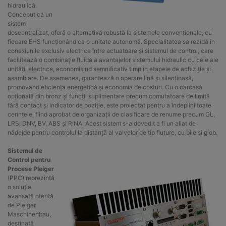
hidraulică.
Conceput ca un
sistem
descentralizat, oferă o alternativă robustă la sistemele convenționale, cu
fiecare EHS funcționând ca o unitate autonomă. Specialitatea sa rezidă în
conexiunile exclusiv electrice între actuatoare și sistemul de control, care
facilitează o combinație fluidă a avantajelor sistemului hidraulic cu cele ale
unității electrice, economisind semnificativ timp în etapele de achiziție și
asamblare. De asemenea, garantează o operare lină și silențioasă,
promovând eficiența energetică și economia de costuri. Cu o carcasă
opțională din bronz și funcții suplimentare precum comutatoare de limită
fără contact și indicator de poziție, este proiectat pentru a îndeplini toate
cerințele, fiind aprobat de organizații de clasificare de renume precum GL,
LRS, DNV, BV, ABS și RINA. Acest sistem s-a dovedit a fi un aliat de
nădejde pentru controlul la distanță al valvelor de tip fluture, cu bile și glob.
Sistemul de
Control pentru
Procese Pleiger
(PPC) reprezintă
o soluție
avansată oferită
de Pleiger
Maschinenbau,
destinată