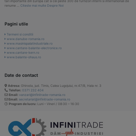
tari importante din Europa cat si cei peste 300 de furnizori interni si internationali de
renume …
Citeste mai multe Despre Noi
Pagini utile
Termeni si conditii
www.danube-romania.ro
www.masinispalatindustriale.ro
www.cantare-balante-electronice.ro
www.cantare-kern.ro
www.balante-ohaus.ro
Date de contact
Adresa:
Ghiroda, jud. Timis, Calea Lugojului, nr.47/B, Hala nr. 3
Telefon:
0371 232 404
Email:
vanzari@infinitrade-romania.ro
Email:
secretariat@infinitrade-romania.ro
Program de lucru:
Luni – Vineri / 08:30 – 16:30