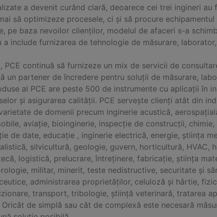
lizate a devenit curând clară, deoarece cei trei ingineri au f
ai să optimizeze procesele, ci și să procure echipamentul 
, pe baza nevoilor clienților, modelul de afaceri s-a schim
 a include furnizarea de tehnologie de măsurare, laborator, 
, PCE continuă să furnizeze un mix de servicii de consultar
 un partener de încredere pentru soluții de măsurare, labora
duse al PCE are peste 500 de instrumente cu aplicații în ing
elor și asigurarea calității. PCE servește clienți atât din in
arietate de domenii precum inginerie acustică, aerospațială,
bile, aviație, bioinginerie, inspecție de construcții, chimie, 
ție de date, educație , inginerie electrică, energie, știința m
alistică, silvicultură, geologie, guvern, horticultură, HVAC, h
tecă, logistică, prelucrare, întreținere, fabricație, știința ma
ologie, militar, minerit, teste nedistructive, securitate și 
eutice, administrarea proprietăților, celuloză și hârtie, fizic
zionare, transport, tribologie, știință veterinară, tratarea a
e. Oricât de simplă sau cât de complexă este necesară măsu
nă soluție posibilă.