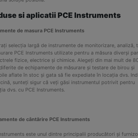
duse si aplicatii PCE Instruments
umente de masura PCE Instruments
ați selecția largă de instrumente de monitorizare, analiză, 
urare PCE Instruments utilizate pentru a măsura diverși pa
ctrele fizice, electrice și chimice. Alegeți din mai mult de 
 diferite de echipamente de măsurare și testare de birou și
ile aflate în stoc și gata să fie expediate în locația dvs. Ind
cină, sunteți sigur că veți găsi instrumentul potrivit pentru
ția dvs. cu PCE Instruments.
amente de cântărire PCE Instruments
struments este unul dintre principalii producători și furnizo