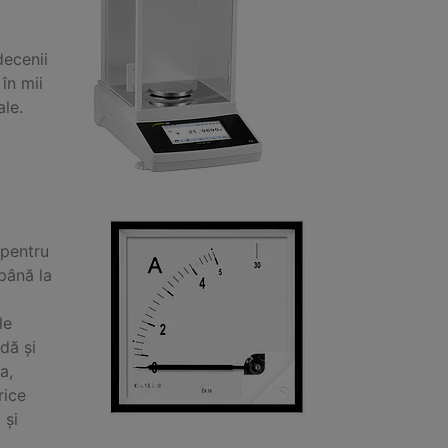
decenii
în mii
ale.
 pentru
 până la
le
dă și
a,
rice
 și