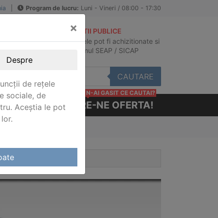
ia
|
Program de lucru:
Luni - Vineri / 08:00 - 17:30
×
ACHIZITII PUBLICE
Produsele pot fi achizitionate si
au
in sistemul SEAP / SICAP
Despre
CAUTARE
uncții de rețele
N-AI GASIT CE CAUTAI?
e sociale, de
CERE-NE OFERTA!
stru. Aceștia le pot
lor.
oate