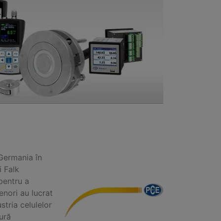
 Germania în
i Falk
pentru a
enori au lucrat
stria celulelor
ură