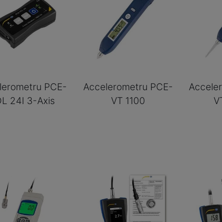
lerometru PCE-
Accelerometru PCE-
Accele
L 24I 3-Axis
VT 1100
V