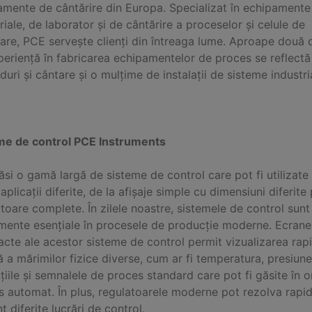
amente de cântărire din Europa. Specializat în echipamente
riale, de laborator și de cântărire a proceselor și celule de
are, PCE servește clienți din întreaga lume. Aproape două 
eriență în fabricarea echipamentelor de proces se reflectă 
duri și cântare și o mulțime de instalații de sisteme industri
me de control PCE Instruments
ăsi o gamă largă de sisteme de control care pot fi utilizate
aplicații diferite, de la afișaje simple cu dimensiuni diferite
toare complete. În zilele noastre, sistemele de control sunt
umente esențiale în procesele de producție moderne. Ecrane
cte ale acestor sisteme de control permit vizualizarea rapi
 a mărimilor fizice diverse, cum ar fi temperatura, presiune
țiile și semnalele de proces standard care pot fi găsite în o
 automat. În plus, regulatoarele moderne pot rezolva rapid
nt diferite lucrări de control.