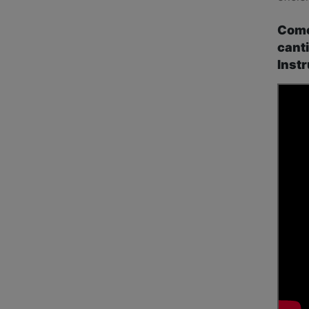
Come
canti
Inst