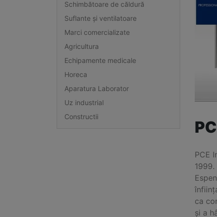
Schimbătoare de căldură
Suflante și ventilatoare
Marci comercializate
Agricultura
Echipamente medicale
Horeca
Aparatura Laborator
Uz industrial
Constructii
PC
PCE I
1999. 
Espen
înfiin
ca con
și a h