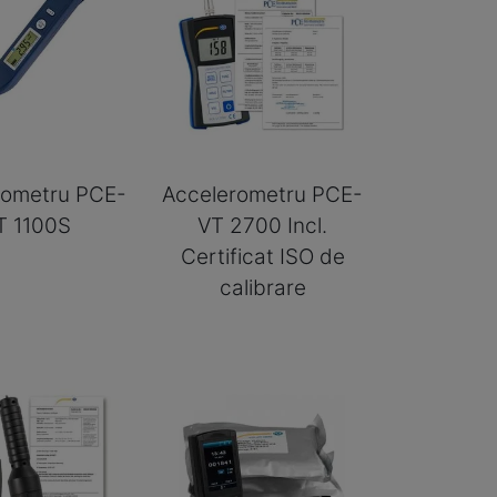
rometru PCE-
Accelerometru PCE-
T 1100S
VT 2700 Incl.
Certificat ISO de
calibrare