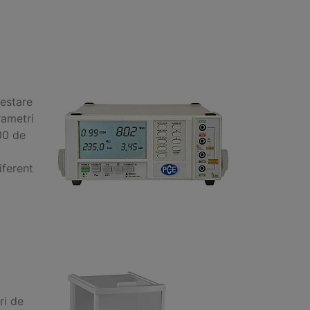
testare
rametri
800 de
iferent
ri de