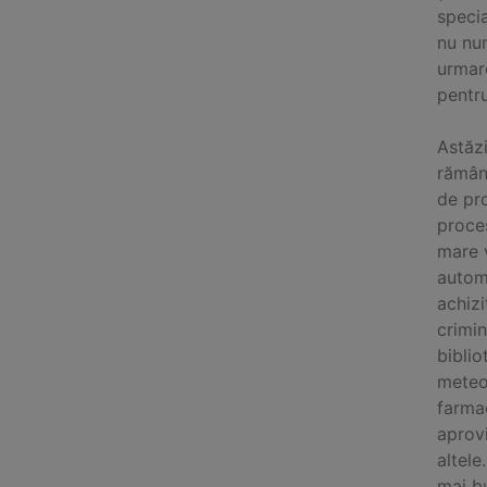
specia
nu num
urmare
pentru
Astăzi
rămână
de pro
proces
mare v
automo
achizi
crimin
biblio
meteor
farmac
aprovi
altel
mai bu