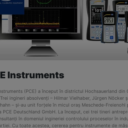
E Instruments
nstruments (PCE) a început în districtul Hochsauerland din
Trei ingineri absolvenți – Hilmar Vielhaber, Jürgen Nöcker ș
hahn – și-au unit forțele în micul oraș Meschede-Freienohl 
ța PCE Deutschland GmbH. La început, cei trei tineri antrepr
sultanți în domeniul ingineriei controlului proceselor în indu
ârtiei. Cu toate acestea, cererea pentru instrumente de măs