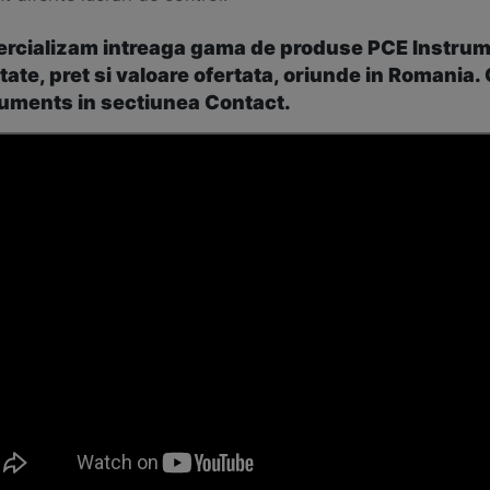
rcializam intreaga gama de produse PCE Instrumen
tate, pret si valoare ofertata, oriunde in Romania.
ruments in sectiunea Contact.