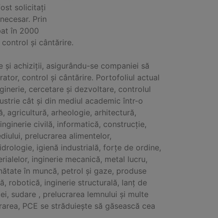
ost solicitați
necesar. Prin
bat în 2000
control și cântărire.
e și achiziții, asigurându-se companiei să
tor, control și cântărire. Portofoliul actual
inerie, cercetare și dezvoltare, controlul
dustrie cât și din mediul academic într-o
 agricultură, arheologie, arhitectură,
inginerie civilă, informatică, construcție,
ediului, prelucrarea alimentelor,
idrologie, igienă industrială, forțe de ordine,
terialelor, inginerie mecanică, metal lucru,
sănătate în muncă, petrol și gaze, produse
ă, robotică, inginerie structurală, lanț de
pei, sudare , prelucrarea lemnului și multe
rarea, PCE se străduiește să găsească cea