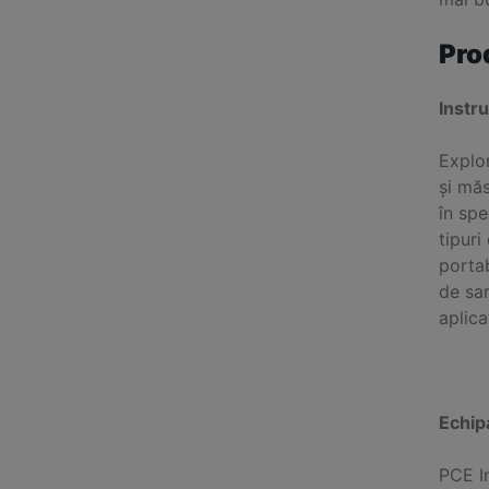
Pro
Instr
Explor
și măs
în spe
tipuri
portab
de sar
aplica
Echip
PCE In