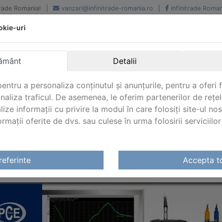
iTrade Romania!
|
vanzari@infinitrade-romania.ro
|
Infinitrade Roman
okie-uri
Peste 500 de furnizori.
Peste 800 de clienti de
renume
Livrari din stoc intern s
National si international
extern
ământ
Detalii
entru a personaliza conținutul și anunțurile, pentru a oferi f
analiza traficul. De asemenea, le oferim partenerilor de rețel
lize informații cu privire la modul în care folosiți site-ul no
mații oferite de dvs. sau culese în urma folosirii serviciilor 
nts - Partener oficial in Romania
referinte
Accepta t
 INSTRUMENTS - PARTENER OFICIAL IN ROMANIA