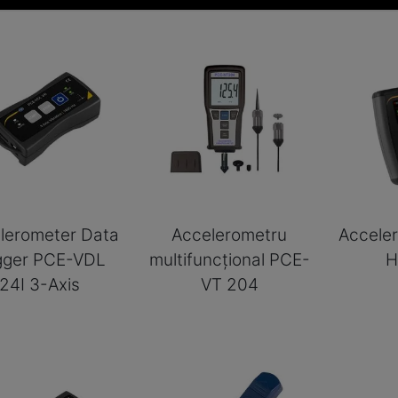
lerometer Data
Accelerometru
Accele
gger PCE-VDL
multifuncțional PCE-
H
24I 3-Axis
VT 204