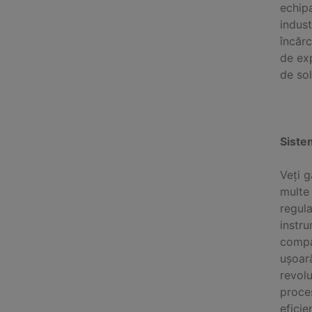
echip
indust
încărc
de exp
de sol
Siste
Veți g
multe 
regula
instr
compa
ușoară
revolu
proces
eficie