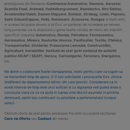
prestigioase din Romania (
Continental Automotive, Siemens, Aerostar,
Scandia Food, Ardealul, Heildelbergcement, Romelectro, Alro Slatina,
Arcelormital Galati, Damen Shipyard, Rombat, Strabag, Linde, Pepsico,
Saint GobainZoppas, Hella, Rominserv, Azomures, Romgaz
si multi altii),
in acelasi fel poate deveni si pt Dvs. un partener de incredere pe termen
lung punandu-va la dispozitie o gama foarte variata de marci din industrii
specifice: industria
Automotive, Navala, Petroliera, Farmaceutica,
Aeronautica, Miniera, Bauturilor diverse, Panificatiei, Textila, Chimica,
Transporturilor, Distileriei, Prelucrarea Lemnului, Constructiilor,
Agriculturii, Instalatiilor, Institutii de stat (prin sistemul de achizitii
publice SICAP / SEAP), Horeca, Carmangeriei, Feroviara, Energetica,
etc.
Ne dorim o colaborare foarte transparenta, motiv pentru care va rugam sa
ne transmiteti timp de aprox. 2-3 luni solicitarile / provocarile Dvs. zilnice
(indiferent de departamentul tehnic din care provin). Consideram ca in
acest interval de timp este unul suficiet si cu siguranta veti putea avea o
concluzie clara ce va va ajuta in luarea unei decizii asumate in privinta
diminuarii, opririi sau continuarii cu prioritate a parteneriatului inceput
astazi.
Obtineti oferta de pret pentru produsele Pavarini accesand sectiunea
Cere-ne Oferta
sau
Contact
din meniu.