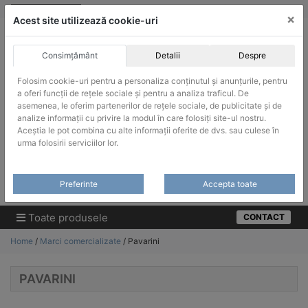
Skip
vanzari@infinitrade-romania.ro
|
Infinitrade Romania
×
to
Acest site utilizează cookie-uri
content
Consimțământ
Detalii
Despre
Folosim cookie-uri pentru a personaliza conținutul și anunțurile, pentru
a oferi funcții de rețele sociale și pentru a analiza traficul. De
asemenea, le oferim partenerilor de rețele sociale, de publicitate și de
ACHIZITII PUBLICE
analize informații cu privire la modul în care folosiți site-ul nostru.
Produsele pot fi achizitionate si in sistemul SEAP / SICAP
Aceștia le pot combina cu alte informații oferite de dvs. sau culese în
urma folosirii serviciilor lor.
Products
search
CAUTARE
Preferinte
Accepta toate
Cere-ne oferta!
Toate produsele
CONTACT
Home
/
Marci comercializate
/ Pavarini
PAVARINI