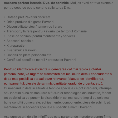
muleaza perfect intentiei Dvs. de achizitie
. Mai jos aveti cateva exemple
pentru ceea ce poate contine solicitarea Dvs.:
• Cotatie pret Pavarini dedicata
• Orice produse din gama Pavarini
• Disponibilitate stoc / termen de livrare
• Transport / livrare pentru Pavarini pe teritoriul Romaniei
• Piese de schimb (pentru mentenanta / service)
• Accesorii speciale
• Kit reparatie
• Fisa tehnica Pavarini
• Conditii de plata personalizate
• Certificari specifice marcii / produselor Pavarini
Pentru o identificare eficienta si generarea cat mai rapida a ofertei
personalizate, va rugam sa transmiteti cat mai multe detalii concludente si
daca este posibil sa atasati poze relevante (placuta de identificarea,
echipamentul, piesele de schimb, cantitate, gradul de urgenta, etc.).
Cunoscand in detaliu situatiile tehnice speciale ce pot interveni, intrerupe
sau incetini buna desfasurare a fluxurilor tehnologice din industrie, facem
tot posibilul sa va punem la dispozitie in cel mai scurt timp si cu cele mai
bune conditii comerciale: echipamente, componente, piese de schimb pt.
mentenanta si accesorii speciale si specifice marcii Pavarini.
Asa cum de ani de zile InfiniTrade este partener de incredere pentru firme