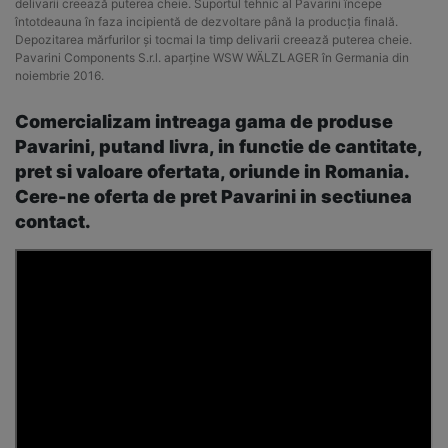
delivarii creează puterea cheie. Suportul tehnic al Pavarini începe
întotdeauna în faza incipientă de dezvoltare până la producția finală.
Depozitarea mărfurilor și tocmai la timp delivarii creează puterea cheie.
Pavarini Components S.r.l. aparține WSW WÄLZLAGER în Germania din
noiembrie 2016.
Comercializam intreaga gama de produse
Pavarini, putand livra, in functie de cantitate,
pret si valoare ofertata, oriunde in Romania.
Cere-ne oferta de pret Pavarini in sectiunea
contact.