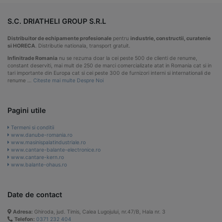
S.C. DRIATHELI GROUP S.R.L
Distribuitor de echipamente profesionale
pentru
industrie, constructii, curatenie
si HORECA
. Distributie nationala, transport gratuit.
Infinitrade Romania
nu se rezuma doar la cei peste 500 de clienti de renume,
constant deserviti, mai mult de 250 de marci comercializate atat in Romania cat si in
tari importante din Europa cat si cei peste 300 de furnizori interni si internationali de
renume …
Citeste mai multe Despre Noi
Pagini utile
Termeni si conditii
www.danube-romania.ro
www.masinispalatindustriale.ro
www.cantare-balante-electronice.ro
www.cantare-kern.ro
www.balante-ohaus.ro
Date de contact
Adresa:
Ghiroda, jud. Timis, Calea Lugojului, nr.47/B, Hala nr. 3
Telefon:
0371 232 404