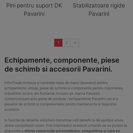
Pini pentru suport DK
Stabilizatoare rigide
Pavarini
Pavarini
1
2
→
Echipamente, componente, piese
de schimb si accesorii Pavarini.
InfiniTrade livreaza o varietate mare de marci (branduri) pentru
echipamente, utilaje, piese de schimb si componente pentru majoritatea
industriilor active din Romania, inclusiv pt. marca Pavarini.
Comercializam atat gama de produse / echipamente Pavarini cat si a
pieselor de schimb si componentelor pentru mentenanta si reparatia
acestora.
In functie de detaliile solicitarii transmise veti beneficia de ajutorul unuia
dintre consultantii nostri. Prin intermediul acestuia urmarim sa va punem la
dispozitie o
oferta comerciala personalizata, competitiva si care se