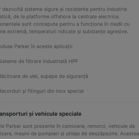
 dezvoltă sisteme sigure și rezistente pentru industria
tică, de la platforme offshore la centrale electrice.
nentele sunt concepute pentru a funcționa în medii cu
ne extremă, temperaturi ridicate și substanțe agresive.
duse Parker în aceste aplicații:
Sisteme de filtrare industrială HPF
Răcitoare de ulei, supape de siguranță
Racorduri și fitinguri din inox special
ansporturi și vehicule speciale
ile Parker sunt prezente în camioane, remorci, vehicule de
izare, mașini de pompieri și utilaje de deszăpezire. Acestea