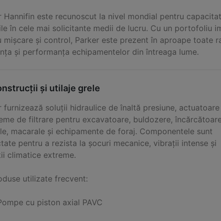
 Hannifin este recunoscut la nivel mondial pentru capacitatea
le în cele mai solicitante medii de lucru. Cu un portofoli
 mișcare și control, Parker este prezent în aproape toate ram
anța și performanța echipamentelor din întreaga lume.
onstrucții și utilaje grele
 furnizează soluții hidraulice de înaltă presiune, actuatoare
teme de filtrare pentru excavatoare, buldozere, încărcătoar
ale, macarale și echipamente de foraj. Componentele sunt
tate pentru a rezista la șocuri mecanice, vibrații intense și
ii climatice extreme.
duse utilizate frecvent:
Pompe cu piston axial PAVC