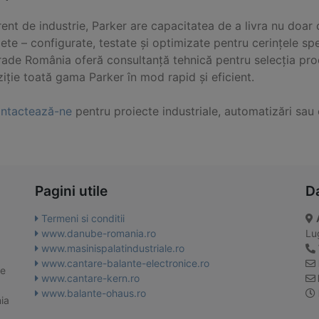
rent de industrie, Parker are capacitatea de a livra nu doa
te – configurate, testate și optimizate pentru cerințele spec
trade România oferă consultanță tehnică pentru selecția produ
iție toată gama Parker în mod rapid și eficient.
ntactează-ne
pentru proiecte industriale, automatizări sau 
Pagini utile
D
Termeni si conditii
www.danube-romania.ro
Lug
www.masinispalatindustriale.ro
www.cantare-balante-electronice.ro
te
www.cantare-kern.ro
www.balante-ohaus.ro
ia