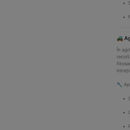
🚜 Ag
În agr
recolt
fitosa
întreț
🔧 Apl