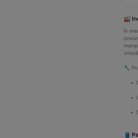
🏭 In
În me
pneuma
manipu
viteză
🔧 Pr
🛢️ P