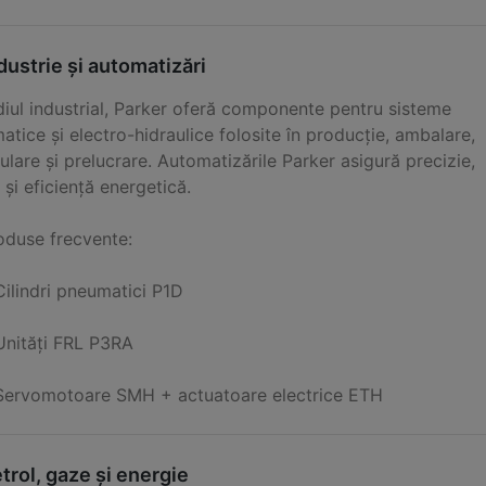
dustrie și automatizări
diul industrial, Parker oferă componente pentru sisteme
tice și electro-hidraulice folosite în producție, ambalare,
lare și prelucrare. Automatizările Parker asigură precizie,
 și eficiență energetică.
oduse frecvente:
Cilindri pneumatici P1D
Unități FRL P3RA
Servomotoare SMH + actuatoare electrice ETH
etrol, gaze și energie