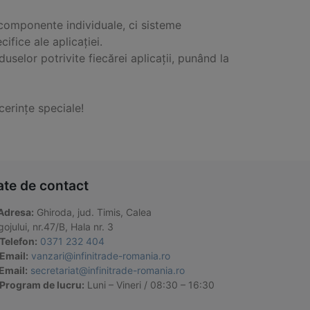
r componente individuale, ci sisteme
ifice ale aplicației.
selor potrivite fiecărei aplicații, punând la
cerințe speciale!
ate de contact
Adresa:
Ghiroda, jud. Timis, Calea
ojului, nr.47/B, Hala nr. 3
Telefon:
0371 232 404
Email:
vanzari@infinitrade-romania.ro
Email:
secretariat@infinitrade-romania.ro
Program de lucru:
Luni – Vineri / 08:30 – 16:30