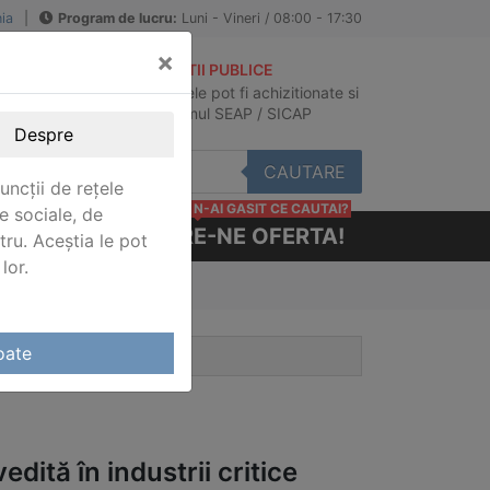
ia
|
Program de lucru:
Luni - Vineri / 08:00 - 17:30
×
ACHIZITII PUBLICE
Produsele pot fi achizitionate si
au
in sistemul SEAP / SICAP
Despre
CAUTARE
uncții de rețele
N-AI GASIT CE CAUTAI?
e sociale, de
CERE-NE OFERTA!
stru. Aceștia le pot
lor.
oate
dită în industrii critice