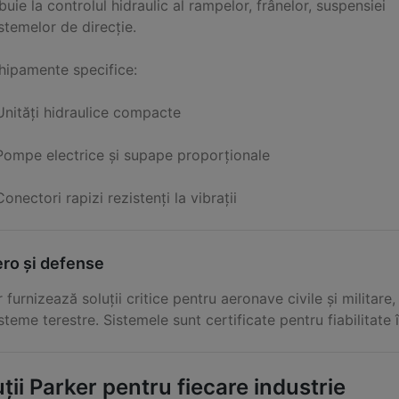
buie la controlul hidraulic al rampelor, frânelor, suspensiei
stemelor de direcție.
hipamente specifice:
Unități hidraulice compacte
Pompe electrice și supape proporționale
Conectori rapizi rezistenți la vibrații
ro și defense
 furnizează soluții critice pentru aeronave civile și militar
steme terestre. Sistemele sunt certificate pentru fiabilitate
ții Parker pentru fiecare industrie