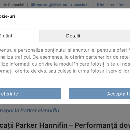
iTrade Romania!
|
vanzari@infinitrade-romania.ro
|
Infinitrade Roman
okie-uri
Peste 500 de furnizori.
Peste 800 de clienti de
renume
Livrari din stoc intern s
National si international
extern
ământ
Detalii
entru a personaliza conținutul și anunțurile, pentru a oferi f
analiza traficul. De asemenea, le oferim partenerilor de rețel
lize informații cu privire la modul în care folosiți site-ul no
mații oferite de dvs. sau culese în urma folosirii serviciilor 
fin Hidraulica Pneumatica
/ Aplicatii Parker
referinte
Accepta t
ICATII PARKER
napoi la Parker Hannifin
cații Parker Hannifin – Performanță dove