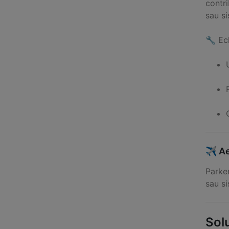
contri
sau si
🔧 Ec
✈️ Ae
Parker
sau si
Solu