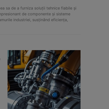
 sa de a furniza soluții tehnice fiabile și
u impresionant de componente și sisteme
urile industriei, susținând eficiența,
e