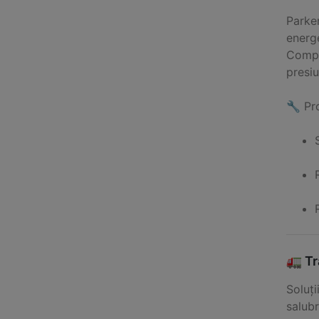
Parker
energe
Compo
presiu
🔧 Pro
🚛 Tr
Soluți
salubr