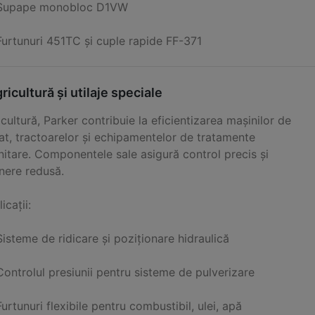
Supape monobloc D1VW
Furtunuri 451TC și cuple rapide FF-371
ricultură și utilaje speciale
icultură, Parker contribuie la eficientizarea mașinilor de
at, tractoarelor și echipamentelor de tratamente
nitare. Componentele sale asigură control precis și
inere redusă.
icații:
Sisteme de ridicare și poziționare hidraulică
Controlul presiunii pentru sisteme de pulverizare
Furtunuri flexibile pentru combustibil, ulei, apă