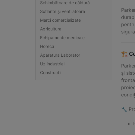
Schimbătoare de căldură
Parker
Suflante și ventilatoare
durabi
Marci comercializate
pentru
Agricultura
sigur
Echipamente medicale
Horeca
🏗️ C
Aparatura Laborator
Uz industrial
Parker
și sis
Constructii
front
proiec
condiț
🔧 Pro