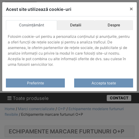
Skip
vanzari@infinitrade-romania.ro
|
Infinitrade Romania
×
to
Acest site utilizează cookie-uri
content
Consimțământ
Detalii
Despre
Folosim cookie-uri pentru a personaliza conținutul și anunțurile, pentru
a oferi funcții de rețele sociale și pentru a analiza traficul. De
asemenea, le oferim partenerilor de rețele sociale, de publicitate și de
ACHIZITII PUBLICE
analize informații cu privire la modul în care folosiți site-ul nostru.
Produsele pot fi achizitionate si in sistemul SEAP / SICAP
Aceștia le pot combina cu alte informații oferite de dvs. sau culese în
urma folosirii serviciilor lor.
Products
search
CAUTARE
Preferinte
Accepta toate
Cere-ne oferta!
Toate produsele
CONTACT
Home
/
Marci comercializate
/
O+P
/
Echipamente modelare furtunuri
flexibile
/ Echipamente marcare furtunuri O+P
ECHIPAMENTE MARCARE FURTUNURI O+P