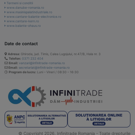
Termeni si conditii
www.danube-romania.ro
www.masinispalatindustriale.ro
www.cantare-balante-electronice.ro
www.cantare-kern.ro
www.balante-ohaus.ro
Date de contact
Adresa:
Ghiroda, jud. Timis, Calea Lugojului, nr.47/B, Hala nr. 3
Telefon:
0371 232 404
Email:
vanzari@infinitrade-romania.ro
Email:
secretariat@infinitrade-romania.ro
Program de lucru:
Luni – Vineri / 08:30 – 16:30
© Copyright 2026. Infinitrade Romania - Toate drepturile