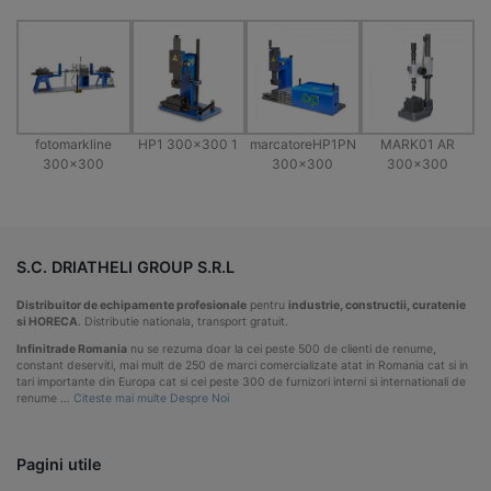
fotomarkline
HP1 300×300 1
marcatoreHP1PN
MARK01 AR
300×300
300×300
300×300
S.C. DRIATHELI GROUP S.R.L
Distribuitor de echipamente profesionale
pentru
industrie, constructii, curatenie
si HORECA
. Distributie nationala, transport gratuit.
Infinitrade Romania
nu se rezuma doar la cei peste 500 de clienti de renume,
constant deserviti, mai mult de 250 de marci comercializate atat in Romania cat si in
tari importante din Europa cat si cei peste 300 de furnizori interni si internationali de
renume …
Citeste mai multe Despre Noi
Pagini utile