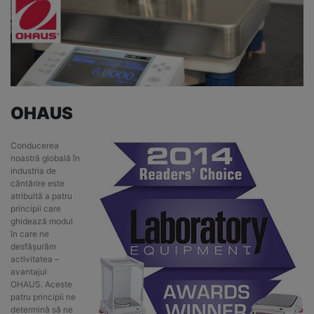
OHAUS
Conducerea
noastră globală în
industria de
cântărire este
atribuită a patru
principii care
ghidează modul
în care ne
desfășurăm
activitatea –
avantajul
OHAUS. Aceste
patru principii ne
determină să ne