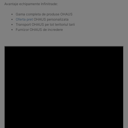
Avantaje echipamente Infinitrade:
Gama completa de produse OHAUS
Oferta pret
OHAUS personalizata
Transport OHAUS pe tot teritoriul tarii
Furnizor OHAUS de incredere