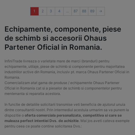
1
2
3
4
…
87
88
89
→
Echipamente, componente, piese
de schimb si accesorii Ohaus
Partener Oficial in Romania.
InfiniTrade livreaza o varietate mare de marci (branduri) pentru
echipamente, utilaje, piese de schimb si componente pentru majoritatea
industriilor active din Romania, inclusiv pt. marca Ohaus Partener Oficial in
Romania.
Comercializam atat gama de produse / echipamente Ohaus Partener
Oficial in Romania cat si a pieselor de schimb si componentelor pentru
mentenanta si reparatia acestora.
In functie de detaliile solicitarii transmise veti beneficia de ajutorul unuia
dintre consultantii nostri. Prin intermediul acestuia urmarim sa va punem la
dispozitie o
oferta comerciala personalizata, competitiva si care se
muleaza perfect intentiei Dvs. de achizitie
. Mai jos aveti cateva exemple
pentru ceea ce poate contine solicitarea Dvs.: