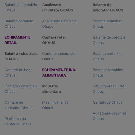
Balante de precizie
Analizoare
Balante de
Ohaus
umiditate OHAUS
laborator OHAUS
Balante portabile
Analizoare umiditate
Balante analitice
Ohaus
Ohaus
Ohaus
ECHIPAMENTE
Cantare retail
Balante de precizie
RETAIL
OHAUS
Ohaus
Balante industriale
Cantare comerciale
Balante portabile
OHAUS
Ohaus
Ohaus
Cantare de banc
ECHIPAMENTE IND.
Balante mecanice
Ohaus
ALIMENTARA
Ohaus
Cantare comerciale
Industria
Seturi greutati OIML
Ohaus
alimentara
Ohaus
Cantare de
Masini de feliat
Centrifuge Ohaus
numarare Ohaus
Ohaus
Agitatoare deschise
Platforme de
Ohaus
cantarire Ohaus