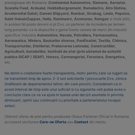
prestigioase din Romania (
Continental Automotive, Siemens, Aerostar,
Scandia Food, Ardealul, Heildelbergcement, Romelectro, Alro Slatina,
Arcelormital Galati, Damen Shipyard, Rombat, Strabag, Linde, Pepsico,
Saint GobainZoppas, Hella, Rominserv, Azomures, Romgaz
si multi altii),
in acelasi fel poate deveni si pt Dvs. un partener de incredere pe termen
lung punandu-va la dispozitie o gama foarte variata de marci din industrii
specifice: industria
Automotive, Navala, Petroliera, Farmaceutica,
Aeronautica, Miniera, Bauturilor diverse, Panificatiei, Textila, Chimica,
Transporturilor, Distileriei, Prelucrarea Lemnului, Constructiilor,
Agriculturii, Instalatiilor, Institutii de stat (prin sistemul de achizitii
publice SICAP / SEAP), Horeca, Carmangeriei, Feroviara, Energetica,
etc.
Ne dorim o colaborare foarte transparenta, motiv pentru care va rugam sa
ne transmiteti timp de aprox. 2-3 luni solicitarile / provocarile Dvs. zilnice
(indiferent de departamentul tehnic din care provin). Consideram ca in
acest interval de timp este unul suficiet si cu siguranta veti putea avea o
concluzie clara ce va va ajuta in luarea unei decizii asumate in privinta
diminuarii, opririi sau continuarii cu prioritate a parteneriatului inceput
astazi.
Obtineti oferta de pret pentru produsele Ohaus Partener Oficial in Romania
accesand sectiunea
Cere-ne Oferta
sau
Contact
din meniu.