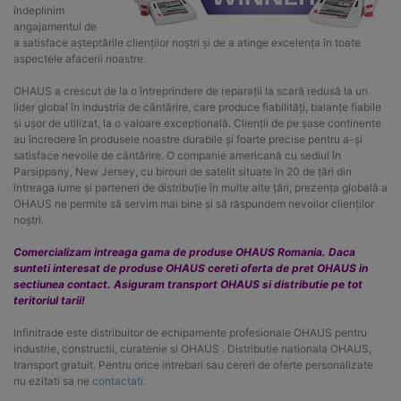
îndeplinim
angajamentul de
a satisface așteptările clienților noștri și de a atinge excelența în toate
aspectele afacerii noastre.
OHAUS a crescut de la o întreprindere de reparații la scară redusă la un
lider global în industria de cântărire, care produce fiabilități, balanțe fiabile
și ușor de utilizat, la o valoare excepțională. Clienții de pe șase continente
au încredere în produsele noastre durabile și foarte precise pentru a-și
satisface nevoile de cântărire. O companie americană cu sediul în
Parsippany, New Jersey, cu birouri de satelit situate în 20 de țări din
întreaga lume și parteneri de distribuție în multe alte țări, prezența globală a
OHAUS ne permite să servim mai bine și să răspundem nevoilor clienților
noștri.
Comercializam intreaga gama de produse OHAUS Romania. Daca
sunteti interesat de produse OHAUS cereti oferta de pret OHAUS in
sectiunea contact. Asiguram transport OHAUS si distributie pe tot
teritoriul tarii!
Infinitrade este distribuitor de echipamente profesionale OHAUS pentru
industrie, constructii, curatenie si OHAUS . Distributie nationala OHAUS,
transport gratuit. Pentru orice intrebari sau cereri de oferte personalizate
nu ezitati sa ne
contactati.