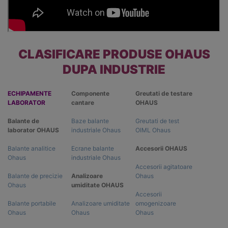
CLASIFICARE PRODUSE OHAUS
DUPA INDUSTRIE
ECHIPAMENTE
Componente
Greutati de testare
LABORATOR
cantare
OHAUS
Balante de
Baze balante
Greutati de test
laborator OHAUS
industriale Ohaus
OIML Ohaus
Balante analitice
Ecrane balante
Accesorii OHAUS
Ohaus
industriale Ohaus
Accesorii agitatoare
Balante de precizie
Analizoare
Ohaus
Ohaus
umiditate OHAUS
Accesorii
Balante portabile
Analizoare umiditate
omogenizoare
Ohaus
Ohaus
Ohaus