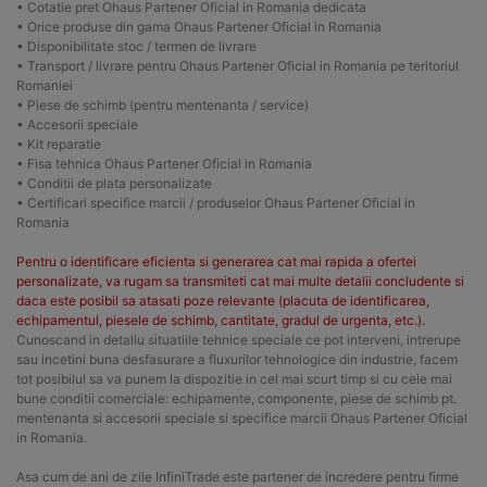
• Cotatie pret Ohaus Partener Oficial in Romania dedicata
• Orice produse din gama Ohaus Partener Oficial in Romania
• Disponibilitate stoc / termen de livrare
• Transport / livrare pentru Ohaus Partener Oficial in Romania pe teritoriul
Romaniei
• Piese de schimb (pentru mentenanta / service)
• Accesorii speciale
• Kit reparatie
• Fisa tehnica Ohaus Partener Oficial in Romania
• Conditii de plata personalizate
• Certificari specifice marcii / produselor Ohaus Partener Oficial in
Romania
Pentru o identificare eficienta si generarea cat mai rapida a ofertei
personalizate, va rugam sa transmiteti cat mai multe detalii concludente si
daca este posibil sa atasati poze relevante (placuta de identificarea,
echipamentul, piesele de schimb, cantitate, gradul de urgenta, etc.).
Cunoscand in detaliu situatiile tehnice speciale ce pot interveni, intrerupe
sau incetini buna desfasurare a fluxurilor tehnologice din industrie, facem
tot posibilul sa va punem la dispozitie in cel mai scurt timp si cu cele mai
bune conditii comerciale: echipamente, componente, piese de schimb pt.
mentenanta si accesorii speciale si specifice marcii Ohaus Partener Oficial
in Romania.
Asa cum de ani de zile InfiniTrade este partener de incredere pentru firme