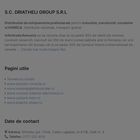
S.C. DRIATHELI GROUP S.R.L
Distribuitor de echipamente profesionale
pentru
industrie, constructii, curatenie
si HORECA
. Distributie nationala, transport gratuit.
Infinitrade Romania
nu se rezuma doar la cei peste 500 de clienti de renume,
constant deserviti, mai mult de 250 de marci comercializate atat in Romania cat si in
tari importante din Europa cat si cei peste 300 de furnizori interni si internationali de
renume …
Citeste mai multe Despre Noi
Pagini utile
Termeni si conditii
www.danube-romania.ro
www.masinispalatindustriale.ro
www.cantare-balante-electronice.ro
www.cantare-kern.ro
www.balante-ohaus.ro
Date de contact
Adresa:
Ghiroda, jud. Timis, Calea Lugojului, nr.47/B, Hala nr. 3
Telefon:
0371 232 404