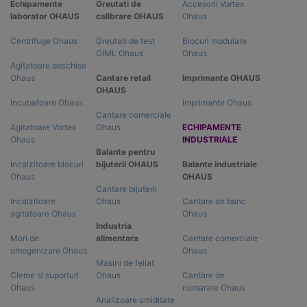
Echipamente
Greutati de
Accesorii Vortex
laborator OHAUS
calibrare OHAUS
Ohaus
Centrifuge Ohaus
Greutati de test
Blocuri modulare
OIML Ohaus
Ohaus
Agitatoare deschise
Ohaus
Cantare retail
Imprimante OHAUS
OHAUS
Incubatoare Ohaus
Imprimante Ohaus
Cantare comerciale
Agitatoare Vortex
Ohaus
ECHIPAMENTE
Ohaus
INDUSTRIALE
Balante pentru
Incalzitoare blocuri
bijuterii OHAUS
Balante industriale
Ohaus
OHAUS
Cantare bijuterii
Incalzitoare
Ohaus
Cantare de banc
agitatoare Ohaus
Ohaus
Industria
Mori de
alimentara
Cantare comerciale
omogenizare Ohaus
Ohaus
Masini de feliat
Cleme si suporturi
Ohaus
Cantare de
Ohaus
numarare Ohaus
Analizoare umiditate