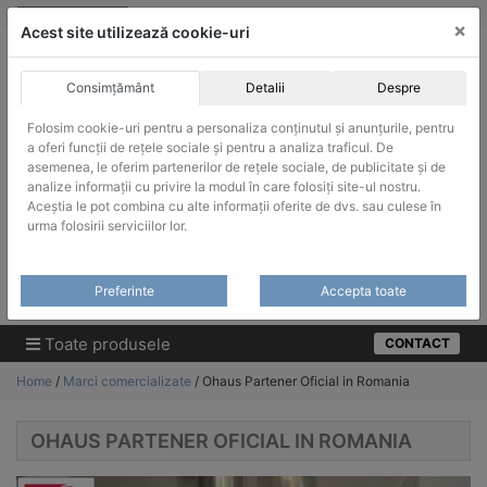
Skip
vanzari@infinitrade-romania.ro
|
Infinitrade Romania
×
to
Acest site utilizează cookie-uri
content
Consimțământ
Detalii
Despre
Folosim cookie-uri pentru a personaliza conținutul și anunțurile, pentru
a oferi funcții de rețele sociale și pentru a analiza traficul. De
asemenea, le oferim partenerilor de rețele sociale, de publicitate și de
ACHIZITII PUBLICE
analize informații cu privire la modul în care folosiți site-ul nostru.
Produsele pot fi achizitionate si in sistemul SEAP / SICAP
Aceștia le pot combina cu alte informații oferite de dvs. sau culese în
urma folosirii serviciilor lor.
Products
search
CAUTARE
Preferinte
Accepta toate
Cere-ne oferta!
Toate produsele
CONTACT
Home
/
Marci comercializate
/ Ohaus Partener Oficial in Romania
OHAUS PARTENER OFICIAL IN ROMANIA