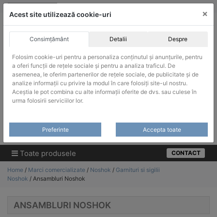
Skip
vanzari@infinitrade-romania.ro
|
Infinitrade Romania
×
to
Acest site utilizează cookie-uri
content
Consimțământ
Detalii
Despre
Folosim cookie-uri pentru a personaliza conținutul și anunțurile, pentru
a oferi funcții de rețele sociale și pentru a analiza traficul. De
asemenea, le oferim partenerilor de rețele sociale, de publicitate și de
ACHIZITII PUBLICE
analize informații cu privire la modul în care folosiți site-ul nostru.
Produsele pot fi achizitionate si in sistemul SEAP / SICAP
Aceștia le pot combina cu alte informații oferite de dvs. sau culese în
urma folosirii serviciilor lor.
Products
search
CAUTARE
Preferinte
Accepta toate
Cere-ne oferta!
Toate produsele
CONTACT
Home
/
Marci comercializate
/
Noshok
/
Garnituri si sigilii
Noshok
/ Ansambluri Noshok
ANSAMBLURI NOSHOK