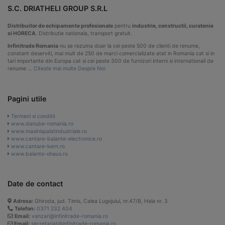
S.C. DRIATHELI GROUP S.R.L
Distribuitor de echipamente profesionale
pentru
industrie, constructii, curatenie
si HORECA
. Distributie nationala, transport gratuit.
Infinitrade Romania
nu se rezuma doar la cei peste 500 de clienti de renume,
constant deserviti, mai mult de 250 de marci comercializate atat in Romania cat si in
tari importante din Europa cat si cei peste 300 de furnizori interni si internationali de
renume …
Citeste mai multe Despre Noi
Pagini utile
Termeni si conditii
www.danube-romania.ro
www.masinispalatindustriale.ro
www.cantare-balante-electronice.ro
www.cantare-kern.ro
www.balante-ohaus.ro
Date de contact
Adresa:
Ghiroda, jud. Timis, Calea Lugojului, nr.47/B, Hala nr. 3
Telefon:
0371 232 404
Email:
vanzari@infinitrade-romania.ro
Email:
secretariat@infinitrade-romania.ro