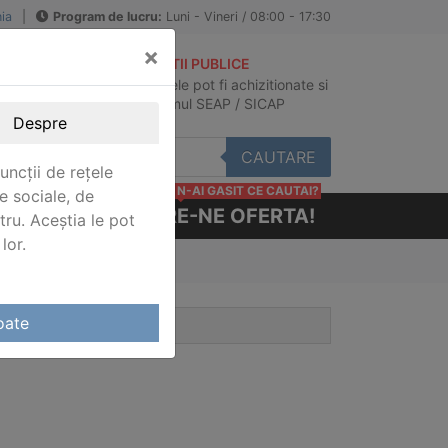
ia
|
Program de lucru:
Luni - Vineri / 08:00 - 17:30
×
ACHIZITII PUBLICE
Produsele pot fi achizitionate si
au
in sistemul SEAP / SICAP
Despre
CAUTARE
uncții de rețele
N-AI GASIT CE CAUTAI?
e sociale, de
CERE-NE OFERTA!
stru. Aceștia le pot
lor.
oate