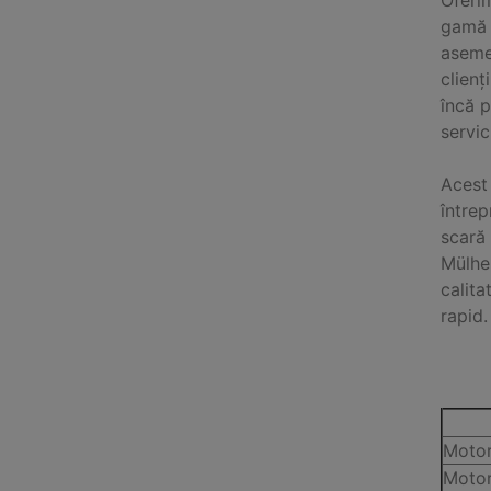
Oferim
gamă c
aseme
clienț
încă p
servici
Acest 
întrep
scară
Mülhei
calita
rapid.
Motor
Motor