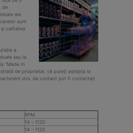
s față de o
, de
iduale ale
oarelor sunt
și calitatea
utație a
duale sau la
ia “Made in
trată de proprietar, vă puteți aștepta la
 partenerii dvs. de contact pot fi contactați
RPM
14 – 1120
14 – 1120