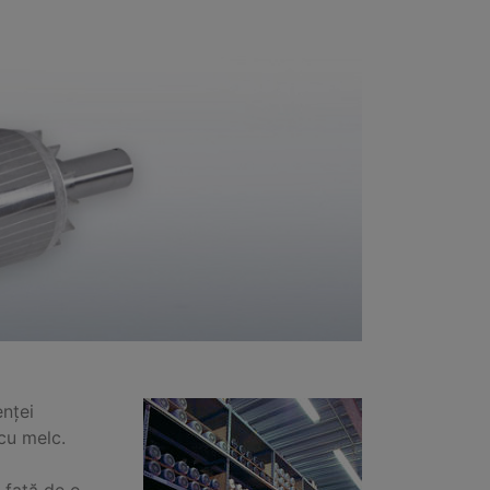
enței
 cu melc.