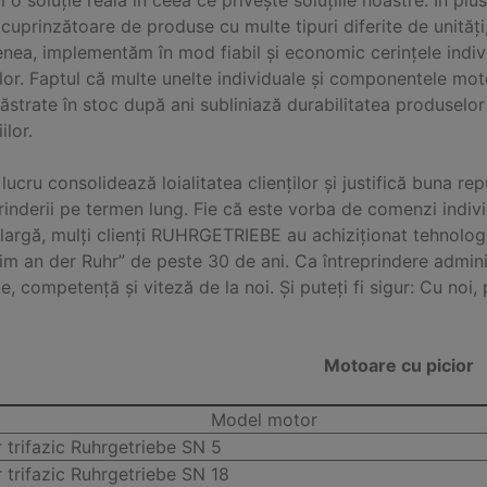
 o soluție reală în ceea ce privește soluțiile noastre. În plu
uprinzătoare de produse cu multe tipuri diferite de unități
nea, implementăm în mod fiabil și economic cerințele indiv
ilor. Faptul că multe unelte individuale și componentele mot
ăstrate în stoc după ani subliniază durabilitatea produselor 
ilor.
lucru consolidează loialitatea clienților și justifică buna rep
rinderii pe termen lung. Fie că este vorba de comenzi indivi
 largă, mulți clienți RUHRGETRIEBE au achiziționat tehnolog
m an der Ruhr” de peste 30 de ani. Ca întreprindere adminis
te, competență și viteză de la noi. Și puteți fi sigur: Cu noi,
Motoare cu picior
Model motor
 trifazic Ruhrgetriebe SN 5
 trifazic Ruhrgetriebe SN 18