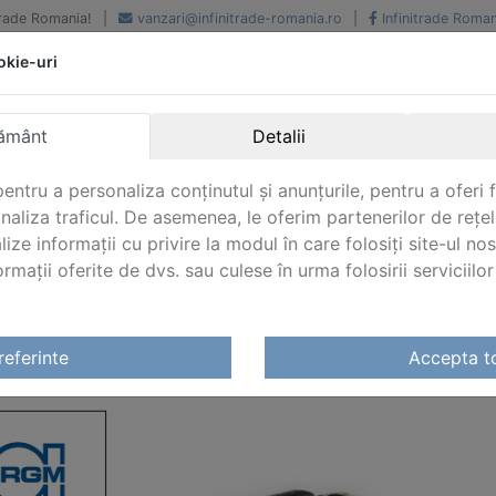
iTrade Romania!
|
vanzari@infinitrade-romania.ro
|
Infinitrade Roman
okie-uri
Peste 500 de furnizori.
Peste 800 de clienti de
renume
Livrari din stoc intern s
National si international
extern
ământ
Detalii
entru a personaliza conținutul și anunțurile, pentru a oferi f
analiza traficul. De asemenea, le oferim partenerilor de rețel
lize informații cu privire la modul în care folosiți site-ul no
mații oferite de dvs. sau culese în urma folosirii serviciilor 
HRGETRIEBE
referinte
Accepta t
TOARE RUHRGETRIEBE