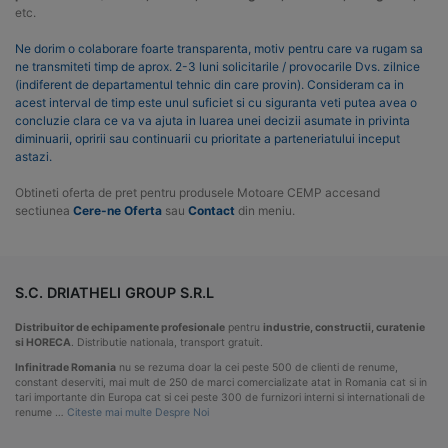
etc.
Ne dorim o colaborare foarte transparenta, motiv pentru care va rugam sa
ne transmiteti timp de aprox. 2-3 luni solicitarile / provocarile Dvs. zilnice
(indiferent de departamentul tehnic din care provin). Consideram ca in
acest interval de timp este unul suficiet si cu siguranta veti putea avea o
concluzie clara ce va va ajuta in luarea unei decizii asumate in privinta
diminuarii, opririi sau continuarii cu prioritate a parteneriatului inceput
astazi.
Obtineti oferta de pret pentru produsele Motoare CEMP accesand
sectiunea
Cere-ne Oferta
sau
Contact
din meniu.
S.C. DRIATHELI GROUP S.R.L
Distribuitor de echipamente profesionale
pentru
industrie, constructii, curatenie
si HORECA
. Distributie nationala, transport gratuit.
Infinitrade Romania
nu se rezuma doar la cei peste 500 de clienti de renume,
constant deserviti, mai mult de 250 de marci comercializate atat in Romania cat si in
tari importante din Europa cat si cei peste 300 de furnizori interni si internationali de
renume …
Citeste mai multe Despre Noi