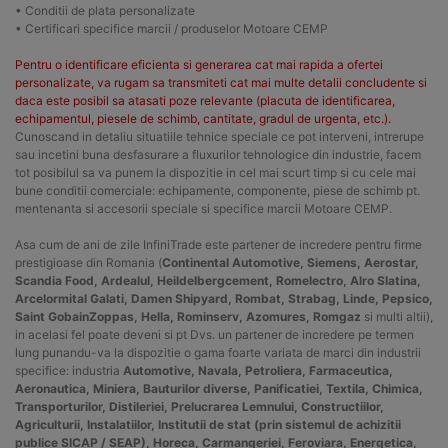
• Conditii de plata personalizate
• Certificari specifice marcii / produselor Motoare CEMP
Pentru o identificare eficienta si generarea cat mai rapida a ofertei
personalizate, va rugam sa transmiteti cat mai multe detalii concludente si
daca este posibil sa atasati poze relevante (placuta de identificarea,
echipamentul, piesele de schimb, cantitate, gradul de urgenta, etc.).
Cunoscand in detaliu situatiile tehnice speciale ce pot interveni, intrerupe
sau incetini buna desfasurare a fluxurilor tehnologice din industrie, facem
tot posibilul sa va punem la dispozitie in cel mai scurt timp si cu cele mai
bune conditii comerciale: echipamente, componente, piese de schimb pt.
mentenanta si accesorii speciale si specifice marcii Motoare CEMP.
Asa cum de ani de zile InfiniTrade este partener de incredere pentru firme
prestigioase din Romania (
Continental Automotive, Siemens, Aerostar,
Scandia Food, Ardealul, Heildelbergcement, Romelectro, Alro Slatina,
Arcelormital Galati, Damen Shipyard, Rombat, Strabag, Linde, Pepsico,
Saint GobainZoppas, Hella, Rominserv, Azomures, Romgaz
si multi altii),
in acelasi fel poate deveni si pt Dvs. un partener de incredere pe termen
lung punandu-va la dispozitie o gama foarte variata de marci din industrii
specifice: industria
Automotive, Navala, Petroliera, Farmaceutica,
Aeronautica, Miniera, Bauturilor diverse, Panificatiei, Textila, Chimica,
Transporturilor, Distileriei, Prelucrarea Lemnului, Constructiilor,
Agriculturii, Instalatiilor, Institutii de stat (prin sistemul de achizitii
publice SICAP / SEAP), Horeca, Carmangeriei, Feroviara, Energetica,