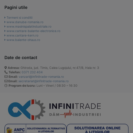
Pagini utile
Termeni si conditii
www.danube-romania.ro
www.masinispalatindustriale.ro
www.cantare-balante-electronice.ro
www.cantare-kern.ro
www.balante-ohaus.ro
Date de contact
Adresa:
Ghiroda, jud. Timis, Calea Lugojului, nr.47/B, Hala nr. 3
Telefon:
0371 232 404
Email:
vanzari@infinitrade-romania.ro
Email:
secretariat@infinitrade-romania.ro
Program de lucru:
Luni – Vineri / 08:30 – 16:30