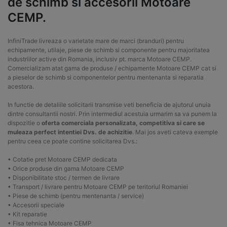
de schimb si accesorii Motoare
CEMP.
InfiniTrade livreaza o varietate mare de marci (branduri) pentru
echipamente, utilaje, piese de schimb si componente pentru majoritatea
industriilor active din Romania, inclusiv pt. marca Motoare CEMP.
Comercializam atat gama de produse / echipamente Motoare CEMP cat si
a pieselor de schimb si componentelor pentru mentenanta si reparatia
acestora.
In functie de detaliile solicitarii transmise veti beneficia de ajutorul unuia
dintre consultantii nostri. Prin intermediul acestuia urmarim sa va punem la
dispozitie o
oferta comerciala personalizata, competitiva si care se
muleaza perfect intentiei Dvs. de achizitie
. Mai jos aveti cateva exemple
pentru ceea ce poate contine solicitarea Dvs.:
• Cotatie pret Motoare CEMP dedicata
• Orice produse din gama Motoare CEMP
• Disponibilitate stoc / termen de livrare
• Transport / livrare pentru Motoare CEMP pe teritoriul Romaniei
• Piese de schimb (pentru mentenanta / service)
• Accesorii speciale
• Kit reparatie
• Fisa tehnica Motoare CEMP