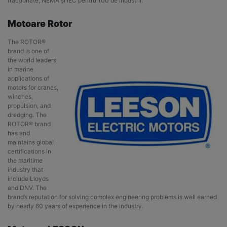
fracționate, NEMA și IEC pentru 100 de industrii.
Motoare Rotor
The ROTOR®
brand is one of
the world leaders
in marine
applications of
motors for cranes,
winches,
propulsion, and
dredging. The
ROTOR® brand
has and
maintains global
certifications in
the maritime
industry that
include Lloyds
and DNV. The
brand’s reputation for solving complex engineering problems is well earned
by nearly 60 years of experience in the industry.