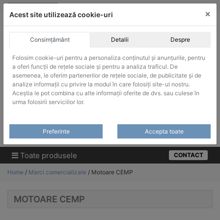
Skip
vanzari@infinitrade-romania.ro
|
Infinitrade Romania
×
to
Acest site utilizează cookie-uri
content
Consimțământ
Detalii
Despre
Folosim cookie-uri pentru a personaliza conținutul și anunțurile, pentru
a oferi funcții de rețele sociale și pentru a analiza traficul. De
asemenea, le oferim partenerilor de rețele sociale, de publicitate și de
ACHIZITII PUBLICE
analize informații cu privire la modul în care folosiți site-ul nostru.
Produsele pot fi achizitionate si in sistemul SEAP / SICAP
Aceștia le pot combina cu alte informații oferite de dvs. sau culese în
urma folosirii serviciilor lor.
Products
search
CAUTARE
Preferinte
Accepta toate
Cere-ne oferta!
Toate produsele
CONTACT
Home
/
Marci comercializate
/ Motoare CEMP
MOTOARE CEMP