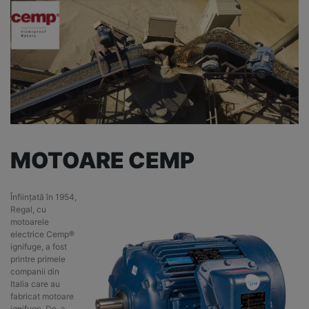
MOTOARE CEMP
Înființată în 1954,
Regal, cu
motoarele
electrice Cemp®
ignifuge, a fost
printre primele
companii din
Italia care au
fabricat motoare
ignifuge. De-a