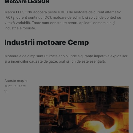
Motoare LESSON
Marca LEESON® acoperă peste 6.000 de motoare de curent alternativ
(AC) și curent continuu (DC), motoare de schimb și soluții de control cu
viteză variabilă. Toate sunt construite pentru aplicații comerciale și
industriale robuste.
Industrii motoare Cemp
Motoarele de cimp sunt utilizate acolo unde siguranța împotriva exploziilor
și a incendiilor cauzate de gaze, praf și lichide este esențială.
Aceste mașini
sunt utilizate
în: