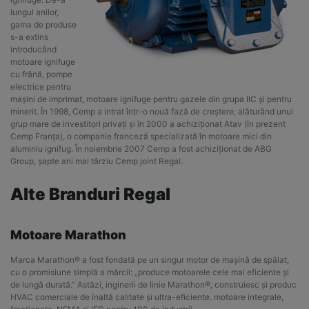
lungul anilor,
gama de produse
s-a extins
introducând
motoare ignifuge
cu frână, pompe
electrice pentru
mașini de imprimat, motoare ignifuge pentru gazele din grupa IIC și pentru
minerit. În 1998, Cemp a intrat într-o nouă fază de creștere, alăturând unui
grup mare de investitori privați și în 2000 a achiziționat Atav (în prezent
Cemp Franța), o companie franceză specializată în motoare mici din
aluminiu ignifug. În noiembrie 2007 Cemp a fost achiziționat de ABG
Group, șapte ani mai târziu Cemp joint Regal.
Alte Branduri Regal
Motoare Marathon
Marca Marathon® a fost fondată pe un singur motor de mașină de spălat,
cu o promisiune simplă a mărcii: „produce motoarele cele mai eficiente și
de lungă durată.” Astăzi, inginerii de linie Marathon®, construiesc și produc
HVAC comerciale de înaltă calitate și ultra-eficiente. motoare integrale,