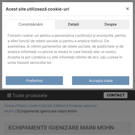
Skip
vanzari@infinitrade-romania.ro
|
Infinitrade Romania
×
to
Acest site utilizează cookie-uri
content
Consimțământ
Detalii
Despre
Folosim cookie-uri pentru a personaliza conținutul și anunțurile, pentru
a oferi funcții de rețele sociale și pentru a analiza traficul. De
asemenea, le oferim partenerilor de rețele sociale, de publicitate și de
ACHIZITII PUBLICE
analize informații cu privire la modul în care folosiți site-ul nostru.
Produsele pot fi achizitionate si in sistemul SEAP / SICAP
Aceștia le pot combina cu alte informații oferite de dvs. sau culese în
urma folosirii serviciilor lor.
Products
search
CAUTARE
Preferinte
Accepta toate
Cere-ne oferta!
Toate produsele
CONTACT
Home
/
Marci comercializate
/
Mohn
/
Produse igienice
Mohn
/ Echipamente igienizare maini Mohn
ECHIPAMENTE IGIENIZARE MAINI MOHN