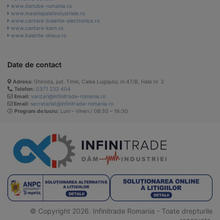
www.danube-romania.ro
www.masinispalatindustriale.ro
www.cantare-balante-electronice.ro
www.cantare-kern.ro
www.balante-ohaus.ro
Date de contact
Adresa:
Ghiroda, jud. Timis, Calea Lugojului, nr.47/B, Hala nr. 3
Telefon:
0371 232 404
Email:
vanzari@infinitrade-romania.ro
Email:
secretariat@infinitrade-romania.ro
Program de lucru:
Luni – Vineri / 08:30 – 16:30
© Copyright 2026. Infinitrade Romania - Toate drepturile