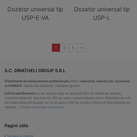
Dozator universal tip
Dozator universal tip
USP-E-VA
USP-L
1
2
3
→
S.C. DRIATHELI GROUP S.R.L
Distribuitor de echipamente profesionale
pentru
industrie, constructii, curatenie
si HORECA
. Distributie nationala, transport gratuit.
Infinitrade Romania
nu se rezuma doar la cei peste 500 de clienti de renume,
constant deserviti, mai mult de 250 de marci comercializate atat in Romania cat si in
tari importante din Europa cat si cei peste 300 de furnizori interni si internationali de
renume …
Citeste mai multe Despre Noi
Pagini utile
Termeni si conditii