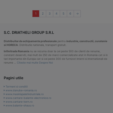
1
2
3
4
5
6
→
S.C. DRIATHELI GROUP S.R.L
Distribuitor de echipamente profesionale
pentru
industrie, constructii, curatenie
si HORECA
. Distributie nationala, transport gratuit.
Infinitrade Romania
nu se rezuma doar la cei peste 500 de clienti de renume,
constant deserviti, mai mult de 250 de marci comercializate atat in Romania cat si in
tari importante din Europa cat si cei peste 300 de furnizori interni si internationali de
renume …
Citeste mai multe Despre Noi
Pagini utile
Termeni si conditii
www.danube-romania.ro
www.masinispalatindustriale.ro
www.cantare-balante-electronice.ro
www.cantare-kern.ro
www.balante-ohaus.ro