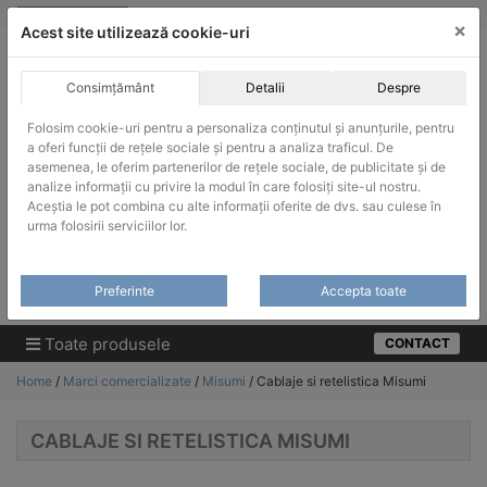
Skip
vanzari@infinitrade-romania.ro
|
Infinitrade Romania
×
to
Acest site utilizează cookie-uri
content
Consimțământ
Detalii
Despre
Folosim cookie-uri pentru a personaliza conținutul și anunțurile, pentru
a oferi funcții de rețele sociale și pentru a analiza traficul. De
asemenea, le oferim partenerilor de rețele sociale, de publicitate și de
ACHIZITII PUBLICE
analize informații cu privire la modul în care folosiți site-ul nostru.
Produsele pot fi achizitionate si in sistemul SEAP / SICAP
Aceștia le pot combina cu alte informații oferite de dvs. sau culese în
urma folosirii serviciilor lor.
Products
search
CAUTARE
Preferinte
Accepta toate
Cere-ne oferta!
Toate produsele
CONTACT
Home
/
Marci comercializate
/
Misumi
/ Cablaje si retelistica Misumi
CABLAJE SI RETELISTICA MISUMI