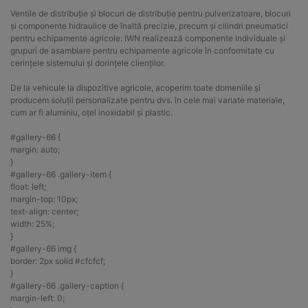
Ventile de distribuție și blocuri de distribuție pentru pulverizatoare, blocuri
și componente hidraulice de înaltă precizie, precum și cilindri pneumatici
pentru echipamente agricole: IWN realizează componente individuale și
grupuri de asamblare pentru echipamente agricole în conformitate cu
cerințele sistemului și dorințele clienților.
De la vehicule la dispozitive agricole, acoperim toate domeniile și
producem soluții personalizate pentru dvs. în cele mai variate materiale,
cum ar fi aluminiu, oțel inoxidabil și plastic.
#gallery-66 {
margin: auto;
}
#gallery-66 .gallery-item {
float: left;
margin-top: 10px;
text-align: center;
width: 25%;
}
#gallery-66 img {
border: 2px solid #cfcfcf;
}
#gallery-66 .gallery-caption {
margin-left: 0;