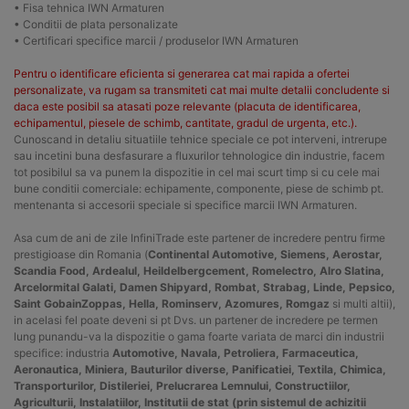
• Fisa tehnica IWN Armaturen
• Conditii de plata personalizate
• Certificari specifice marcii / produselor IWN Armaturen
Pentru o identificare eficienta si generarea cat mai rapida a ofertei
personalizate, va rugam sa transmiteti cat mai multe detalii concludente si
daca este posibil sa atasati poze relevante (placuta de identificarea,
echipamentul, piesele de schimb, cantitate, gradul de urgenta, etc.).
Cunoscand in detaliu situatiile tehnice speciale ce pot interveni, intrerupe
sau incetini buna desfasurare a fluxurilor tehnologice din industrie, facem
tot posibilul sa va punem la dispozitie in cel mai scurt timp si cu cele mai
bune conditii comerciale: echipamente, componente, piese de schimb pt.
mentenanta si accesorii speciale si specifice marcii IWN Armaturen.
Asa cum de ani de zile InfiniTrade este partener de incredere pentru firme
prestigioase din Romania (
Continental Automotive, Siemens, Aerostar,
Scandia Food, Ardealul, Heildelbergcement, Romelectro, Alro Slatina,
Arcelormital Galati, Damen Shipyard, Rombat, Strabag, Linde, Pepsico,
Saint GobainZoppas, Hella, Rominserv, Azomures, Romgaz
si multi altii),
in acelasi fel poate deveni si pt Dvs. un partener de incredere pe termen
lung punandu-va la dispozitie o gama foarte variata de marci din industrii
specifice: industria
Automotive, Navala, Petroliera, Farmaceutica,
Aeronautica, Miniera, Bauturilor diverse, Panificatiei, Textila, Chimica,
Transporturilor, Distileriei, Prelucrarea Lemnului, Constructiilor,
Agriculturii, Instalatiilor, Institutii de stat (prin sistemul de achizitii