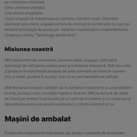
pe orientarea ulterioară
către cerințele clienților.
Este efortul angajaților
noștri angajați să îndeplinească cerințele clienților noștri. Orientare
orientată spre client, angajați extrem de motivați în combinație cu cea mai
recentă tehnologie de producție: Garanția noastră pentru implementarea
sloganului nostru “Tehnologie pentru tine!”
Misiunea noastră
IWN reprezintă idei inovatoare, procese slabe, angajați calificați și
tehnologii de vârf pentru prelucrarea și instalarea mecanică. IWN dezvoltă
și produce în mod flexibil produse de serie orientate pe client în numere
mici și medii, punând în același timp un accent deosebit pe calitate.
IWN Romania livrează clienților săi în domeniul industriei și al automobilelor
la timp, pe baza unor concepte logistice diverse. IWN se bucură de relații
de clienți pe termen lung bazate pe un spirit de încredere și va continua să
dezvolte în continuare aceste contacte cu clienții existenți și noi.
Mașini de ambalat
Producem componente individuale sau grupuri complete de asamblare