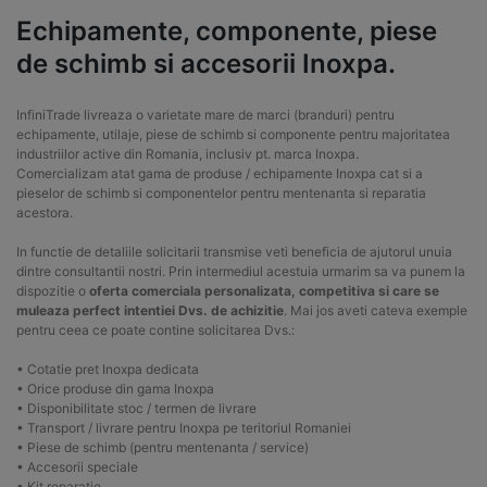
Echipamente, componente, piese
de schimb si accesorii Inoxpa.
InfiniTrade livreaza o varietate mare de marci (branduri) pentru
echipamente, utilaje, piese de schimb si componente pentru majoritatea
industriilor active din Romania, inclusiv pt. marca Inoxpa.
Comercializam atat gama de produse / echipamente Inoxpa cat si a
pieselor de schimb si componentelor pentru mentenanta si reparatia
acestora.
In functie de detaliile solicitarii transmise veti beneficia de ajutorul unuia
dintre consultantii nostri. Prin intermediul acestuia urmarim sa va punem la
dispozitie o
oferta comerciala personalizata, competitiva si care se
muleaza perfect intentiei Dvs. de achizitie
. Mai jos aveti cateva exemple
pentru ceea ce poate contine solicitarea Dvs.:
• Cotatie pret Inoxpa dedicata
• Orice produse din gama Inoxpa
• Disponibilitate stoc / termen de livrare
• Transport / livrare pentru Inoxpa pe teritoriul Romaniei
• Piese de schimb (pentru mentenanta / service)
• Accesorii speciale
• Kit reparatie