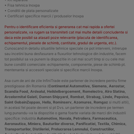
• Fisa tehnica Inoxpa
• Conditii de plata personalizate
• Certificari specifice marcii / produselor Inoxpa
Pentru o identificare eficienta si generarea cat mai rapida a ofertei
personalizate, va rugam sa transmiteti cat mai multe detalii concludente si
daca este posibil sa atasati poze relevante (placuta de identificarea,
echipamentul, piesele de schimb, cantitate, gradul de urgenta, etc.).
Cunoscand in detaliu situatiile tehnice speciale ce pot interveni, intrerupe
sau incetini buna desfasurare a fluxurilor tehnologice din industrie, facem
tot posibilul sa va punem la dispozitie in cel mai scurt timp si cu cele mai
bune conditii comerciale: echipamente, componente, piese de schimb pt.
mentenanta si accesorii speciale si specifice marcii Inoxpa.
Asa cum de ani de zile InfiniTrade este partener de incredere pentru firme
prestigioase din Romania (
Continental Automotive, Siemens, Aerostar,
Scandia Food, Ardealul, Heildelbergcement, Romelectro, Alro Slatina,
Arcelormital Galati, Damen Shipyard, Rombat, Strabag, Linde, Pepsico,
Saint GobainZoppas, Hella, Rominserv, Azomures, Romgaz
si multi altii),
in acelasi fel poate deveni si pt Dvs. un partener de incredere pe termen
lung punandu-va la dispozitie o gama foarte variata de marci din industrii
specifice: industria
Automotive, Navala, Petroliera, Farmaceutica,
Aeronautica, Miniera, Bauturilor diverse, Panificatiei, Textila, Chimica,
Transporturilor, Distileriei, Prelucrarea Lemnului, Constructiilor,