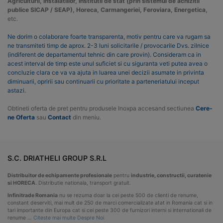
Agriculturii, Instalatiilor, Institutii de stat (prin sistemul de achizitii
publice SICAP / SEAP), Horeca, Carmangeriei, Feroviara, Energetica,
etc.
Ne dorim o colaborare foarte transparenta, motiv pentru care va rugam sa
ne transmiteti timp de aprox. 2-3 luni solicitarile / provocarile Dvs. zilnice
(indiferent de departamentul tehnic din care provin). Consideram ca in
acest interval de timp este unul suficiet si cu siguranta veti putea avea o
concluzie clara ce va va ajuta in luarea unei decizii asumate in privinta
diminuarii, opririi sau continuarii cu prioritate a parteneriatului inceput
astazi.
Obtineti oferta de pret pentru produsele Inoxpa accesand sectiunea
Cere-
ne Oferta
sau
Contact
din meniu.
S.C. DRIATHELI GROUP S.R.L
Distribuitor de echipamente profesionale
pentru
industrie, constructii, curatenie
si HORECA
. Distributie nationala, transport gratuit.
Infinitrade Romania
nu se rezuma doar la cei peste 500 de clienti de renume,
constant deserviti, mai mult de 250 de marci comercializate atat in Romania cat si in
tari importante din Europa cat si cei peste 300 de furnizori interni si internationali de
renume …
Citeste mai multe Despre Noi