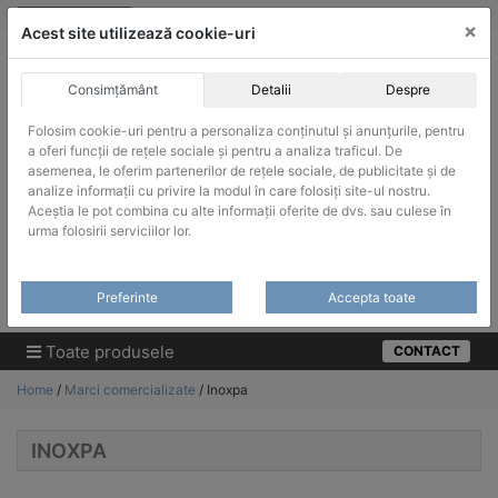
Skip
vanzari@infinitrade-romania.ro
|
Infinitrade Romania
×
to
Acest site utilizează cookie-uri
content
Consimțământ
Detalii
Despre
Folosim cookie-uri pentru a personaliza conținutul și anunțurile, pentru
a oferi funcții de rețele sociale și pentru a analiza traficul. De
asemenea, le oferim partenerilor de rețele sociale, de publicitate și de
ACHIZITII PUBLICE
analize informații cu privire la modul în care folosiți site-ul nostru.
Produsele pot fi achizitionate si in sistemul SEAP / SICAP
Aceștia le pot combina cu alte informații oferite de dvs. sau culese în
urma folosirii serviciilor lor.
Products
search
CAUTARE
Preferinte
Accepta toate
Cere-ne oferta!
Toate produsele
CONTACT
Home
/
Marci comercializate
/ Inoxpa
INOXPA