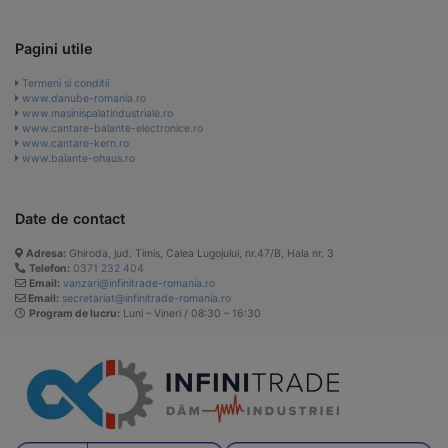
Pagini utile
Termeni si conditii
www.danube-romania.ro
www.masinispalatindustriale.ro
www.cantare-balante-electronice.ro
www.cantare-kern.ro
www.balante-ohaus.ro
Date de contact
Adresa:
Ghiroda, jud. Timis, Calea Lugojului, nr.47/B, Hala nr. 3
Telefon:
0371 232 404
Email:
vanzari@infinitrade-romania.ro
Email:
secretariat@infinitrade-romania.ro
Program de lucru:
Luni – Vineri / 08:30 – 16:30