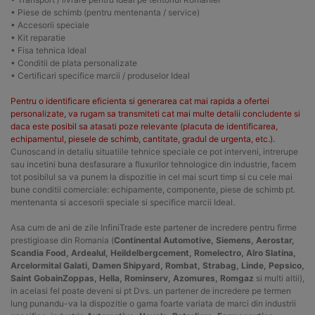
• Piese de schimb (pentru mentenanta / service)
• Accesorii speciale
• Kit reparatie
• Fisa tehnica Ideal
• Conditii de plata personalizate
• Certificari specifice marcii / produselor Ideal
Pentru o identificare eficienta si generarea cat mai rapida a ofertei
personalizate, va rugam sa transmiteti cat mai multe detalii concludente si
daca este posibil sa atasati poze relevante (placuta de identificarea,
echipamentul, piesele de schimb, cantitate, gradul de urgenta, etc.).
Cunoscand in detaliu situatiile tehnice speciale ce pot interveni, intrerupe
sau incetini buna desfasurare a fluxurilor tehnologice din industrie, facem
tot posibilul sa va punem la dispozitie in cel mai scurt timp si cu cele mai
bune conditii comerciale: echipamente, componente, piese de schimb pt.
mentenanta si accesorii speciale si specifice marcii Ideal.
Asa cum de ani de zile InfiniTrade este partener de incredere pentru firme
prestigioase din Romania (
Continental Automotive, Siemens, Aerostar,
Scandia Food, Ardealul, Heildelbergcement, Romelectro, Alro Slatina,
Arcelormital Galati, Damen Shipyard, Rombat, Strabag, Linde, Pepsico,
Saint GobainZoppas, Hella, Rominserv, Azomures, Romgaz
si multi altii),
in acelasi fel poate deveni si pt Dvs. un partener de incredere pe termen
lung punandu-va la dispozitie o gama foarte variata de marci din industrii