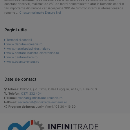
constant deserviti, mai mult de 250 de marci comercializate atat in Romania cat si in
tari importante din Europa cat si cei peste 300 de furnizori interni si internationali de
renume …
Citeste mai multe Despre Noi
Pagini utile
Termeni si conditii
www.danube-romania.ro
www.masinispalatindustriale.ro
www.cantare-balante-electronice.ro
www.cantare-kern.ro
www.balante-ohaus.ro
Date de contact
Adresa:
Ghiroda, jud. Timis, Calea Lugojului, nr.47/B, Hala nr. 3
Telefon:
0371 232 404
Email:
vanzari@infinitrade-romania.ro
Email:
secretariat@infinitrade-romania.ro
Program de lucru:
Luni – Vineri / 08:30 – 16:30