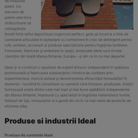
de înfășurat
paleti. Un
elevator de
palete electrice
strălucitoare se
rostogolește
liniștit între raftul depozitului organizat perfect, gata să încarce o linie de
camioane articulate în așteptare cu containere în vrac de detergent pentru
rufe, amidon, accesorii și produse specializate pentru îngrijirea textilelor.
Formulate, fabricate și ambalate în spații, produsele Ideal sunt livrate
clienților din toată Marea Britanie, Europa – și din ce în ce mai departe!
Ideal și-a construit o reputație de expert britanic independent în spălarea
profesională și fabricarea substanțelor chimice de curățare prin
experimentare, muncă asiduă și demonstrarea eficacității formulărilor în
domeniu – lucrând în consultare cu oamenii care folosesc produsele. Astăzi
furnizează unele dintre cele mai mari și mai bune spălătorii independente
din Marea Britanie, împreună cu specialiști în îngrijirea materialelor textile,
hoteluri de top, restaurante și o gamă din ce în ce mai mare de proiecte de
etichete albe.
Produse si industrii Ideal
Produse de curatenie Ideal