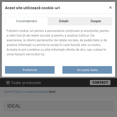
Skip
vanzari@infinitrade-romania.ro
|
Infinitrade Romania
×
to
Acest site utilizează cookie-uri
content
Consimțământ
Detalii
Despre
Folosim cookie-uri pentru a personaliza conținutul și anunțurile, pentru
a oferi funcții de rețele sociale și pentru a analiza traficul. De
asemenea, le oferim partenerilor de rețele sociale, de publicitate și de
ACHIZITII PUBLICE
analize informații cu privire la modul în care folosiți site-ul nostru.
Produsele pot fi achizitionate si in sistemul SEAP / SICAP
Aceștia le pot combina cu alte informații oferite de dvs. sau culese în
urma folosirii serviciilor lor.
Products
search
CAUTARE
Preferinte
Accepta toate
Cere-ne oferta!
Toate produsele
CONTACT
Home
/
Marci comercializate
/ Ideal
IDEAL