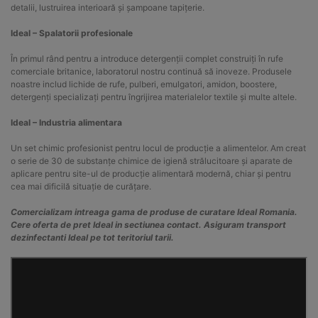
detalii, lustruirea interioară și șampoane tapițerie.
Ideal – Spalatorii profesionale
În primul rând pentru a introduce detergenții complet construiți în rufe
comerciale britanice, laboratorul nostru continuă să inoveze. Produsele
noastre includ lichide de rufe, pulberi, emulgatori, amidon, boostere,
detergenți specializați pentru îngrijirea materialelor textile și multe altele.
Ideal – Industria alimentara
Un set chimic profesionist pentru locul de producție a alimentelor. Am creat
o serie de 30 de substanțe chimice de igienă strălucitoare și aparate de
aplicare pentru site-ul de producție alimentară modernă, chiar și pentru
cea mai dificilă situație de curățare.
Comercializam intreaga gama de produse de curatare Ideal Romania.
Cere oferta de pret Ideal in sectiunea contact. Asiguram transport
dezinfectanti Ideal pe tot teritoriul tarii.