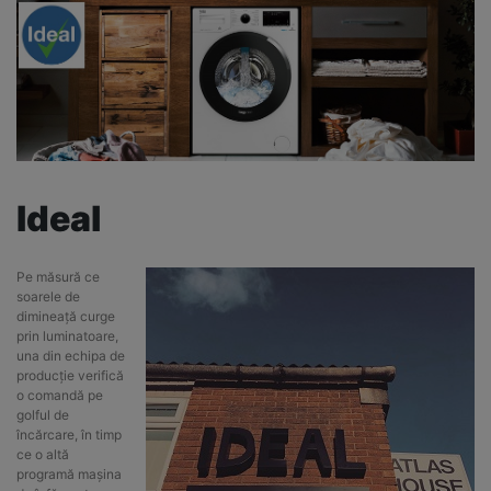
Ideal
Pe măsură ce
soarele de
dimineață curge
prin luminatoare,
una din echipa de
producție verifică
o comandă pe
golful de
încărcare, în timp
ce o altă
programă mașina