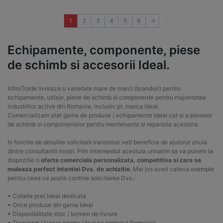
1
2
3
4
5
6
→
Echipamente, componente, piese
de schimb si accesorii Ideal.
InfiniTrade livreaza o varietate mare de marci (branduri) pentru
echipamente, utilaje, piese de schimb si componente pentru majoritatea
industriilor active din Romania, inclusiv pt. marca Ideal.
Comercializam atat gama de produse / echipamente Ideal cat si a pieselor
de schimb si componentelor pentru mentenanta si reparatia acestora.
In functie de detaliile solicitarii transmise veti beneficia de ajutorul unuia
dintre consultantii nostri. Prin intermediul acestuia urmarim sa va punem la
dispozitie o
oferta comerciala personalizata, competitiva si care se
muleaza perfect intentiei Dvs. de achizitie
. Mai jos aveti cateva exemple
pentru ceea ce poate contine solicitarea Dvs.:
• Cotatie pret Ideal dedicata
• Orice produse din gama Ideal
• Disponibilitate stoc / termen de livrare
• Transport / livrare pentru Ideal pe teritoriul Romaniei