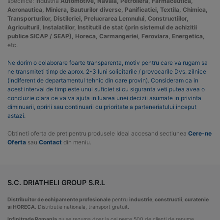
specifice: industria
Automotive, Navala, Petroliera, Farmaceutica,
Aeronautica, Miniera, Bauturilor diverse, Panificatiei, Textila, Chimica,
Transporturilor, Distileriei, Prelucrarea Lemnului, Constructiilor,
Agriculturii, Instalatiilor, Institutii de stat (prin sistemul de achizitii
publice SICAP / SEAP), Horeca, Carmangeriei, Feroviara, Energetica,
etc.
Ne dorim o colaborare foarte transparenta, motiv pentru care va rugam sa
ne transmiteti timp de aprox. 2-3 luni solicitarile / provocarile Dvs. zilnice
(indiferent de departamentul tehnic din care provin). Consideram ca in
acest interval de timp este unul suficiet si cu siguranta veti putea avea o
concluzie clara ce va va ajuta in luarea unei decizii asumate in privinta
diminuarii, opririi sau continuarii cu prioritate a parteneriatului inceput
astazi.
Obtineti oferta de pret pentru produsele Ideal accesand sectiunea
Cere-ne
Oferta
sau
Contact
din meniu.
S.C. DRIATHELI GROUP S.R.L
Distribuitor de echipamente profesionale
pentru
industrie, constructii, curatenie
si HORECA
. Distributie nationala, transport gratuit.
Infinitrade Romania
nu se rezuma doar la cei peste 500 de clienti de renume,