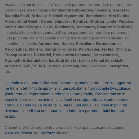
Asa cum de ani de zile InfiniTrade este partener de incredere pentru firme
prestigioase din Romania (
Continental Automotive, Siemens, Aerostar,
Scandia Food, Ardealul, Heildelbergcement, Romelectro, Alro Slatina,
Arcelormital Galati, Damen Shipyard, Rombat, Strabag, Linde, Pepsico,
Saint GobainZoppas, Hella, Rominserv, Azomures, Romgaz
si multi altii),
in acelasi fel poate deveni si pt Dvs. un partener de incredere pe termen
lung punandu-va la dispozitie o gama foarte variata de marci din industrii
specifice: industria
Automotive, Navala, Petroliera, Farmaceutica,
Aeronautica, Miniera, Bauturilor diverse, Panificatiei, Textila, Chimica,
Transporturilor, Distileriei, Prelucrarea Lemnului, Constructiilor,
Agriculturii, Instalatiilor, Institutii de stat (prin sistemul de achizitii
publice SICAP / SEAP), Horeca, Carmangeriei, Feroviara, Energetica,
etc.
Ne dorim o colaborare foarte transparenta, motiv pentru care va rugam sa
ne transmiteti timp de aprox. 2-3 luni solicitarile / provocarile Dvs. zilnice
(indiferent de departamentul tehnic din care provin). Consideram ca in
acest interval de timp este unul suficiet si cu siguranta veti putea avea o
concluzie clara ce va va ajuta in luarea unei decizii asumate in privinta
diminuarii, opririi sau continuarii cu prioritate a parteneriatului inceput
astazi.
Obtineti oferta de pret pentru produsele Hydropa accesand sectiunea
Cere-ne Oferta
sau
Contact
din meniu.