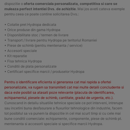
dispozitie o
oferta comerciala personalizata, competitiva si care se
muleaza perfect intentiei Dvs. de achizitie
. Mai jos aveti cateva exemple
pentru ceea ce poate contine solicitarea Dvs.:
• Cotatie pret Hydropa dedicata
• Orice produse din gama Hydropa
• Disponibilitate stoc / termen de livrare
• Transport / livrare pentru Hydropa pe teritoriul Romaniei
• Piese de schimb (pentru mentenanta / service)
• Accesorii speciale
• Kit reparatie
• Fisa tehnica Hydropa
• Conditii de plata personalizate
• Certificari specifice marcii / produselor Hydropa
Pentru o identificare eficienta si generarea cat mai rapida a ofertei
personalizate, va rugam sa transmiteti cat mai multe detalii concludente si
daca este posibil sa atasati poze relevante (placuta de identificarea,
echipamentul, piesele de schimb, cantitate, gradul de urgenta, etc.).
Cunoscand in detaliu situatiile tehnice speciale ce pot interveni, intrerupe
sau incetini buna desfasurare a fluxurilor tehnologice din industrie, facem
tot posibilul sa va punem la dispozitie in cel mai scurt timp si cu cele mai
bune conditii comerciale: echipamente, componente, piese de schimb pt.
mentenanta si accesorii speciale si specifice marcii Hydropa.