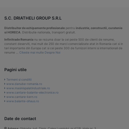
S.C. DRIATHELI GROUP S.R.L
Distribuitor de echipamente profesionale
pentru
industrie, constructii, curatenie
si HORECA
. Distributie nationala, transport gratuit.
Infinitrade Romania
nu se rezuma doar la cei peste 500 de clienti de renume,
constant deserviti, mai mult de 250 de marci comercializate atat in Romania cat si in
tari importante din Europa cat si cei peste 300 de furnizori interni si internationali de
renume …
Citeste mai multe Despre Noi
Pagini utile
Termeni si conditii
www.danube-romania.ro
www.masinispalatindustriale.ro
www.cantare-balante-electronice.ro
www.cantare-kern.ro
www.balante-ohaus.ro
Date de contact
Adresa:
Ghiroda, jud. Timis, Calea Lugojului, nr.47/B, Hala nr. 3