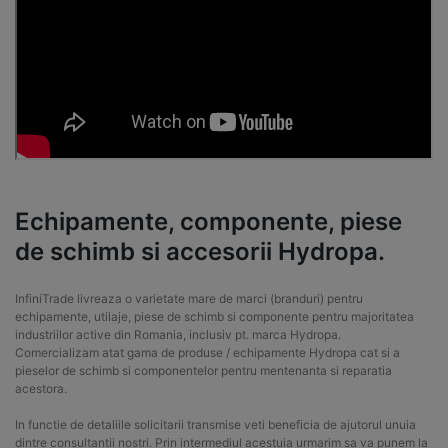
Echipamente, componente, piese
de schimb si accesorii Hydropa.
InfiniTrade livreaza o varietate mare de marci (branduri) pentru
echipamente, utilaje, piese de schimb si componente pentru majoritatea
industriilor active din Romania, inclusiv pt. marca Hydropa.
Comercializam atat gama de produse / echipamente Hydropa cat si a
pieselor de schimb si componentelor pentru mentenanta si reparatia
acestora.
In functie de detaliile solicitarii transmise veti beneficia de ajutorul unuia
dintre consultantii nostri. Prin intermediul acestuia urmarim sa va punem la