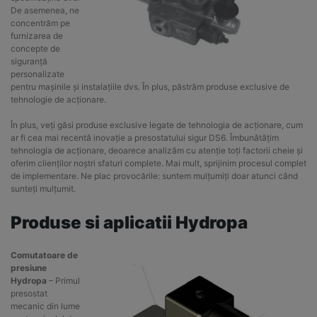
De asemenea, ne
concentrăm pe
furnizarea de
concepte de
siguranță
personalizate
pentru mașinile și instalațiile dvs. În plus, păstrăm produse exclusive de
tehnologie de acționare.
În plus, veți găsi produse exclusive legate de tehnologia de acționare, cum
ar fi cea mai recentă inovație a presostatului sigur DS6. Îmbunătățim
tehnologia de acționare, deoarece analizăm cu atenție toți factorii cheie și
oferim clienților noștri sfaturi complete. Mai mult, sprijinim procesul complet
de implementare. Ne plac provocările: suntem mulțumiți doar atunci când
sunteți mulțumit.
Produse si aplicatii Hydropa
Comutatoare de
presiune
Hydropa
– Primul
presostat
mecanic din lume