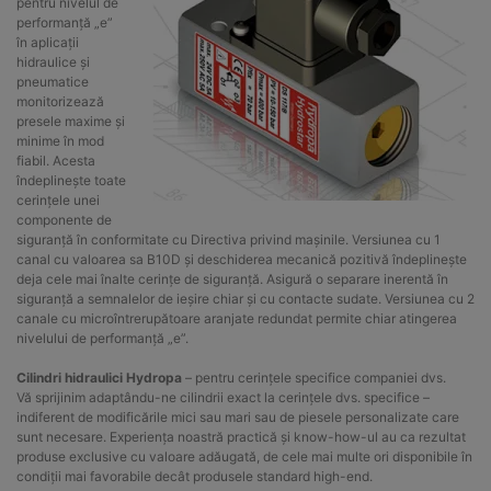
pentru nivelul de
performanță „e”
în aplicații
hidraulice și
pneumatice
monitorizează
presele maxime și
minime în mod
fiabil. Acesta
îndeplinește toate
cerințele unei
componente de
siguranță în conformitate cu Directiva privind mașinile. Versiunea cu 1
canal cu valoarea sa B10D și deschiderea mecanică pozitivă îndeplinește
deja cele mai înalte cerințe de siguranță. Asigură o separare inerentă în
siguranță a semnalelor de ieșire chiar și cu contacte sudate. Versiunea cu 2
canale cu microîntrerupătoare aranjate redundat permite chiar atingerea
nivelului de performanță „e”.
Cilindri hidraulici Hydropa
– pentru cerințele specifice companiei dvs.
Vă sprijinim adaptându-ne cilindrii exact la cerințele dvs. specifice –
indiferent de modificările mici sau mari sau de piesele personalizate care
sunt necesare. Experiența noastră practică și know-how-ul au ca rezultat
produse exclusive cu valoare adăugată, de cele mai multe ori disponibile în
condiții mai favorabile decât produsele standard high-end.