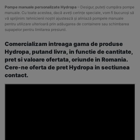
Pompe manuale personalizate Hydropa
– Desigur, puteți cumpăra pompe
manuale. Cu toate acestea, dacă aveți cerințe speciale, vom fi bucuroși să
vă sprijinim: tehnicienii noștri ajustează și aliniază pompele manuale
pentru utilizare ulterioară prin adăugarea de containere sau schimbarea
supapelor pentru limitarea presiunii.
Comercializam intreaga gama de produse
Hydropa, putand livra, in functie de cantitate,
pret si valoare ofertata, oriunde in Romania.
Cere-ne oferta de pret
Hydropa
in sectiunea
contact.