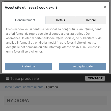
Skip
vanzari@infinitrade-romania.ro
|
Infinitrade Romania
×
to
Acest site utilizează cookie-uri
content
Consimțământ
Detalii
Despre
Folosim cookie-uri pentru a personaliza conținutul și anunțurile, pentru
a oferi funcții de rețele sociale și pentru a analiza traficul. De
asemenea, le oferim partenerilor de rețele sociale, de publicitate și de
ACHIZITII PUBLICE
analize informații cu privire la modul în care folosiți site-ul nostru.
Produsele pot fi achizitionate si in sistemul SEAP / SICAP
Aceștia le pot combina cu alte informații oferite de dvs. sau culese în
urma folosirii serviciilor lor.
Products
search
CAUTARE
Preferinte
Accepta toate
Cere-ne oferta!
Toate produsele
CONTACT
Home
/
Marci comercializate
/ Hydropa
HYDROPA