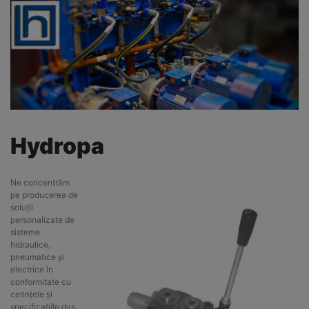
Hydropa
Ne concentrăm
pe producerea de
soluții
personalizate de
sisteme
hidraulice,
pneumatice și
electrice în
conformitate cu
cerințele și
specificațiile dvs.