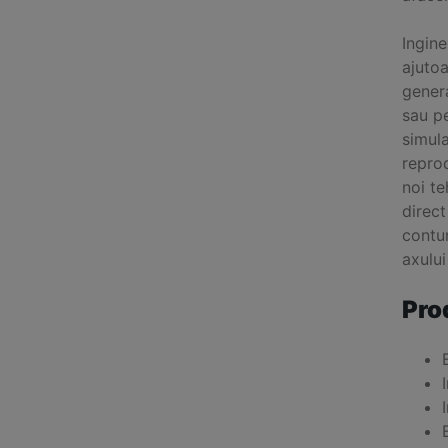
Ingine
ajuto
genera
sau pe
simul
reprod
noi te
direc
contur
axului
Pro