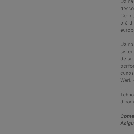
Uzina
descop
German
oră d
europe
Uzina
siste
de sud
perfor
cunosc
Werk 
Tehno
dinamo
Comer
Asigur