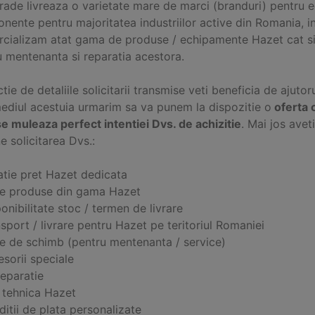
Trade livreaza o varietate mare de marci (branduri) pentru e
ente pentru majoritatea industriilor active din Romania, i
cializam atat gama de produse / echipamente Hazet cat si
u mentenanta si reparatia acestora.
ctie de detaliile solicitarii transmise veti beneficia de ajutor
mediul acestuia urmarim sa va punem la dispozitie o
oferta 
e muleaza perfect intentiei Dvs. de achizitie
. Mai jos ave
e solicitarea Dvs.:
atie pret Hazet dedicata
ce produse din gama Hazet
onibilitate stoc / termen de livrare
sport / livrare pentru Hazet pe teritoriul Romaniei
se de schimb (pentru mentenanta / service)
sorii speciale
reparatie
a tehnica Hazet
itii de plata personalizate