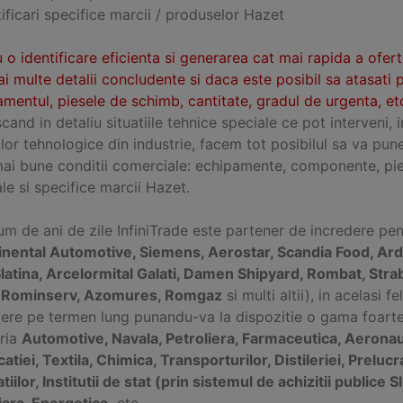
ificari specifice marcii / produselor Hazet
 o identificare eficienta si generarea cat mai rapida a ofer
i multe detalii concludente si daca este posibil sa atasati 
mentul, piesele de schimb, cantitate, gradul de urgenta, etc
and in detaliu situatiile tehnice speciale ce pot interveni, 
ilor tehnologice din industrie, facem tot posibilul sa va pun
mai bune conditii comerciale: echipamente, componente, pie
le si specifice marcii Hazet.
m de ani de zile InfiniTrade este partener de incredere pe
inental Automotive, Siemens, Aerostar, Scandia Food, Ard
Slatina, Arcelormital Galati, Damen Shipyard, Rombat, Stra
, Rominserv, Azomures, Romgaz
si multi altii), in acelasi 
ere pe termen lung punandu-va la dispozitie o gama foarte v
tria
Automotive, Navala, Petroliera, Farmaceutica, Aeronaut
catiei, Textila, Chimica, Transporturilor, Distileriei, Preluc
atiilor, Institutii de stat (prin sistemul de achizitii publi