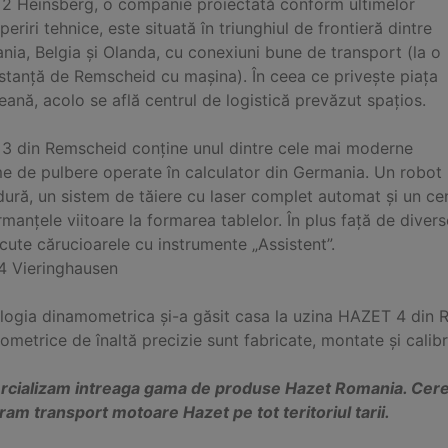
 2 Heinsberg, o companie proiectată conform ultimelor
eriri tehnice, este situată în triunghiul de frontieră dintre
ia, Belgia și Olanda, cu conexiuni bune de transport (la o
istanță de Remscheid cu mașina). În ceea ce privește piața
ană, acolo se află centrul de logistică prevăzut spațios.
 3 din Remscheid conține unul dintre cele mai moderne
me de pulbere operate în calculator din Germania. Un robot
ură, un sistem de tăiere cu laser complet automat și un cen
manțele viitoare la formarea tablelor. În plus față de diver
ute cărucioarele cu instrumente „Assistent”.
4 Vieringhausen
logia dinamometrica și-a găsit casa la uzina HAZET 4 din 
metrice de înaltă precizie sunt fabricate, montate și calib
cializam intreaga gama de produse Hazet Romania. Cere o
am transport motoare Hazet pe tot teritoriul tarii.