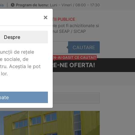
ia
|
Program de lucru:
Luni - Vineri / 08:00 - 17:30
×
ACHIZITII PUBLICE
Produsele pot fi achizitionate si
au
in sistemul SEAP / SICAP
Despre
CAUTARE
uncții de rețele
N-AI GASIT CE CAUTAI?
e sociale, de
CERE-NE OFERTA!
stru. Aceștia le pot
lor.
oate