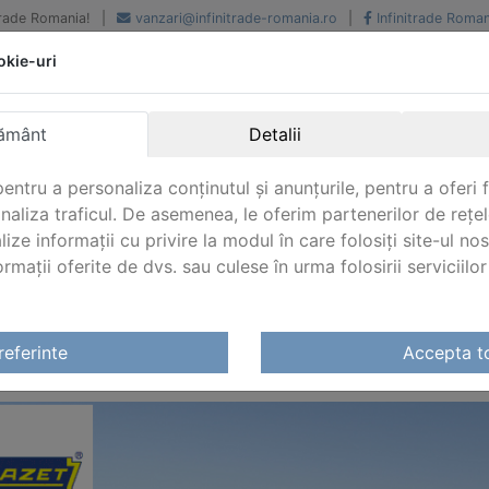
iTrade Romania!
|
vanzari@infinitrade-romania.ro
|
Infinitrade Roman
okie-uri
Peste 500 de furnizori.
Peste 800 de clienti de
renume
Livrari din stoc intern s
National si international
extern
ământ
Detalii
entru a personaliza conținutul și anunțurile, pentru a oferi f
analiza traficul. De asemenea, le oferim partenerilor de rețel
lize informații cu privire la modul în care folosiți site-ul no
mații oferite de dvs. sau culese în urma folosirii serviciilor 
referinte
Accepta t
ZET