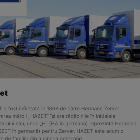
et
 a fost înființată în 1868 de către Hermann Zerver.
rea mărcii „HAZET” își are rădăcinile în inițialele
torului său, unde „H” (HA în germană) reprezintă Hermann
” (ZET în germană) pentru Zerver. HAZET este acum o
e de familie din a cincea generație.