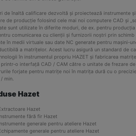
ri de înaltă calificare dezvoltă și proiectează instrumente și
are de producție folosind cele mai noi computere CAD și „so
te sunt utilizate în diferite moduri, de ex. pentru producția
ntru comunicarea cu clienții și furnizorii noștri prin schimb
ate în medii virtuale sau date NC generate pentru mașini-un
uctibilă a matrițelor. Acest lucru asigură un standard de cal
hnologii în instrumentul propriu HAZET și fabricarea matrițe
t printr-o interfață CAD / CAM către o unitate de frezare d
urile forjate pentru matrițe noi în matrița dură cu o precizie
 / min.
duse Hazet
Extractoare Hazet
Instrumente fără fir Hazet
Instrumente generale pentru ateliere Hazet
Echipamente generale pentru ateliere Hazet