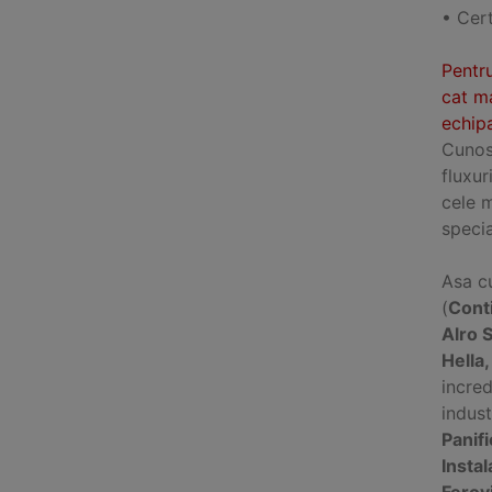
• Cert
Pentru
cat ma
echipa
Cunosc
fluxur
cele 
specia
Asa cu
(
Cont
Alro 
Hella
incred
indus
Panifi
Instal