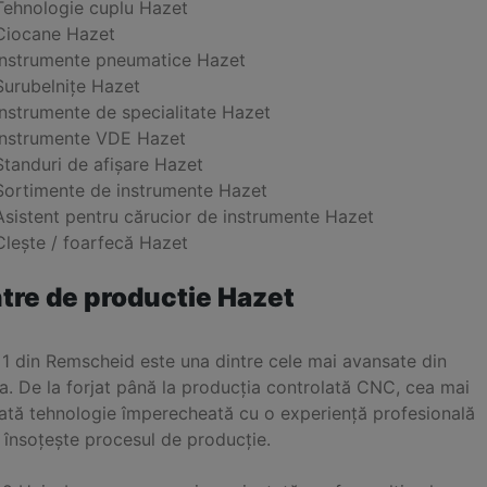
Tehnologie cuplu Hazet
Ciocane Hazet
Instrumente pneumatice Hazet
Șurubelnițe Hazet
Instrumente de specialitate Hazet
Instrumente VDE Hazet
Standuri de afișare Hazet
Sortimente de instrumente Hazet
Asistent pentru cărucior de instrumente Hazet
Clește / foarfecă Hazet
tre de productie Hazet
 1 din Remscheid este una dintre cele mai avansate din
a. De la forjat până la producția controlată CNC, cea mai
ată tehnologie împerecheată cu o experiență profesională
 însoțește procesul de producție.