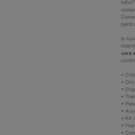
Infini
compon
Comer
pentr
In fun
inter
care s
contin
• Cot
• Ori
• Disp
• Tran
• Pie
• Acce
• Kit 
• Fis
• Cond