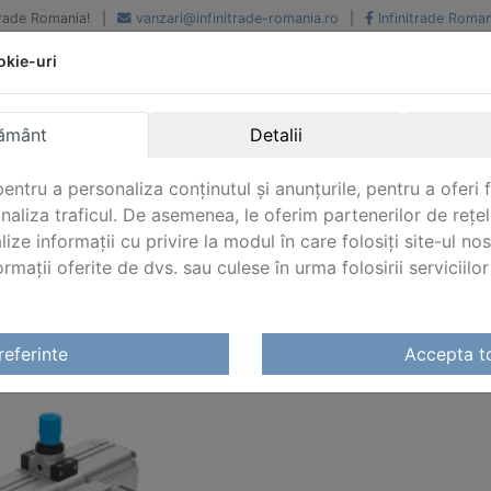
iTrade Romania!
|
vanzari@infinitrade-romania.ro
|
Infinitrade Roman
okie-uri
Peste 500 de furnizori.
Peste 800 de clienti de
renume
Livrari din stoc intern s
National si international
extern
ământ
Detalii
entru a personaliza conținutul și anunțurile, pentru a oferi f
analiza traficul. De asemenea, le oferim partenerilor de rețel
lize informații cu privire la modul în care folosiți site-ul no
mații oferite de dvs. sau culese în urma folosirii serviciilor 
ararea aerului comprimat Festo
/ Amplificatoare de presiun
referinte
Accepta t
LIFICATOARE DE PRESIUNE FESTO