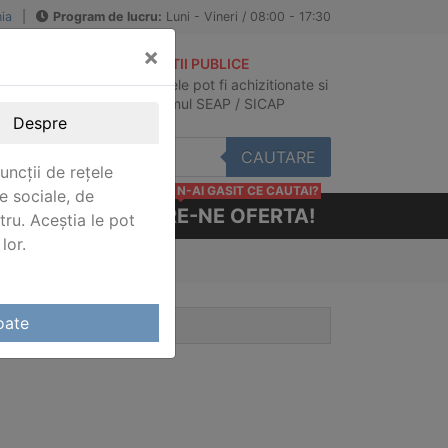
ia
|
Program de lucru:
Luni - Vineri / 08:00 - 17:30
×
ACHIZITII PUBLICE
Produsele pot fi achizitionate si
au
in sistemul SEAP / SICAP
Despre
CAUTARE
uncții de rețele
N-AI GASIT CE CAUTAI?
e sociale, de
CERE-NE OFERTA!
stru. Aceștia le pot
lor.
e Festo
oate