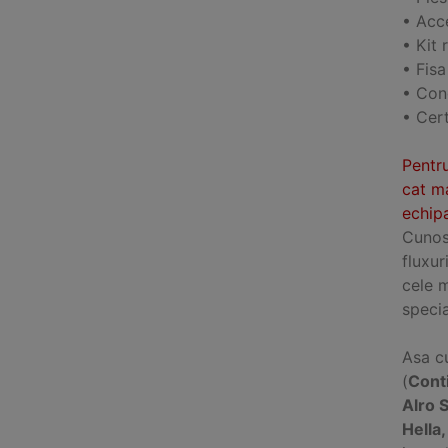
• Acce
• Kit 
• Fisa
• Cond
• Cert
Pentru
cat ma
echipa
Cunosc
fluxur
cele 
specia
Asa cu
(
Cont
Alro 
Hella