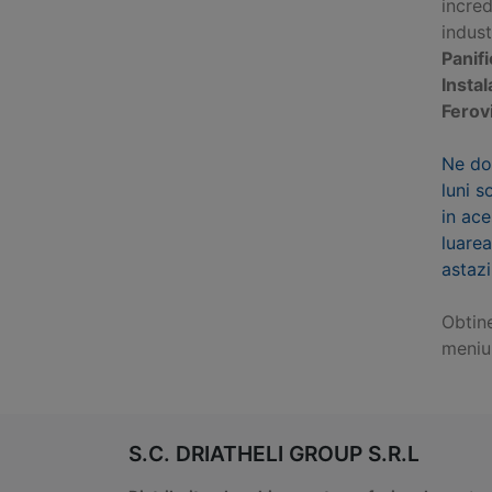
incred
indus
Panifi
Instal
Ferov
Ne do
luni s
in ace
luarea
astazi
Obtin
meniu
S.C. DRIATHELI GROUP S.R.L