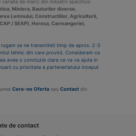
ariata de marci din industrii specifice:
ica, Miniera, Bauturilor diverse,
rarea Lemnului, Constructiilor, Agriculturii,
ce SICAP / SEAP), Horeca, Carmangeriei,
 rugam sa ne transmiteti timp de aprox. 2-3
mentul tehnic din care provin). Consideram ca
utea avea o concluzie clara ce va va ajuta in
nuarii cu prioritate a parteneriatului inceput
tiunea
Cere-ne Oferta
sau
Contact
din
ate de contact