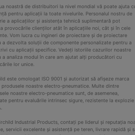
a noastră de distribuitori la nivel mondial vă poate ajuta c
nță pentru aplicații la toate nivelurile. Personalul nostru de
rie a aplicațiilor și asistența tehnică suplimentară pot
a provocările clienților atât în ​​aplicațiile noi, cât și în cele
nte. Vom lucra cu ingineri de proiectare și de proiectare
u a dezvolta soluții de componente personalizate pentru a
rivi cu aplicații specifice. Vedeți istoriile cazurilor noastre
 a analiza modul în care am ajutat alți producători cu
ările lor unice.
ild este omologat ISO 9001 și autorizat să afișeze marca
 produsele noastre electro-pneumatice. Multe dintre
sele noastre electro-pneumatice sunt, de asemenea,
te pentru evaluările intrinsec sigure, rezistente la explo
.
rchild Industrial Products, contați pe liderul și reputația 
te, servicii excelente și asistență pe teren, livrare rapidă și