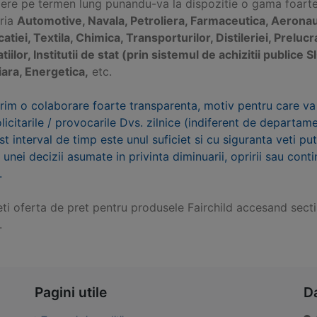
ere pe termen lung punandu-va la dispozitie o gama foarte v
tria
Automotive, Navala, Petroliera, Farmaceutica, Aeronaut
catiei, Textila, Chimica, Transporturilor, Distileriei, Preluc
atiilor, Institutii de stat (prin sistemul de achizitii publi
iara, Energetica,
etc.
rim o colaborare foarte transparenta, motiv pentru care va
olicitarile / provocarile Dvs. zilnice (indiferent de departa
st interval de timp este unul suficiet si cu siguranta veti p
 unei decizii asumate in privinta diminuarii, opririi sau conti
.
eti oferta de pret pentru produsele Fairchild accesand sec
.
Pagini utile
D