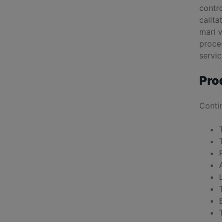
contro
calita
mari v
proces
servic
Pro
Conti