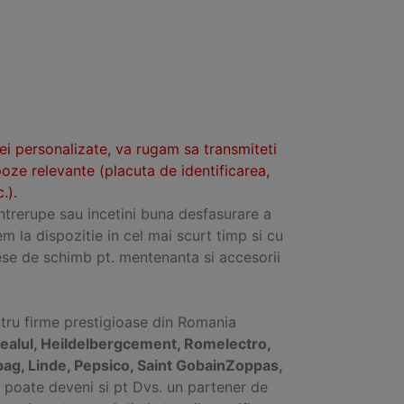
tei personalizate, va rugam sa transmiteti
poze relevante (placuta de identificarea,
.).
intrerupe sau incetini buna desfasurare a
em la dispozitie in cel mai scurt timp si cu
se de schimb pt. mentenanta si accesorii
ntru firme prestigioase din Romania
ealul, Heildelbergcement, Romelectro,
bag, Linde, Pepsico, Saint GobainZoppas,
fel poate deveni si pt Dvs. un partener de