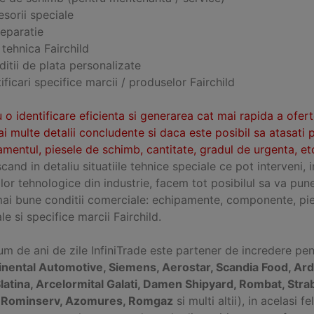
sorii speciale
reparatie
 tehnica Fairchild
itii de plata personalizate
ificari specifice marcii / produselor Fairchild
 o identificare eficienta si generarea cat mai rapida a ofer
i multe detalii concludente si daca este posibil sa atasati 
mentul, piesele de schimb, cantitate, gradul de urgenta, etc
and in detaliu situatiile tehnice speciale ce pot interveni, 
ilor tehnologice din industrie, facem tot posibilul sa va pun
mai bune conditii comerciale: echipamente, componente, pie
le si specifice marcii Fairchild.
m de ani de zile InfiniTrade este partener de incredere pe
inental Automotive, Siemens, Aerostar, Scandia Food, Ard
Slatina, Arcelormital Galati, Damen Shipyard, Rombat, Stra
, Rominserv, Azomures, Romgaz
si multi altii), in acelasi 