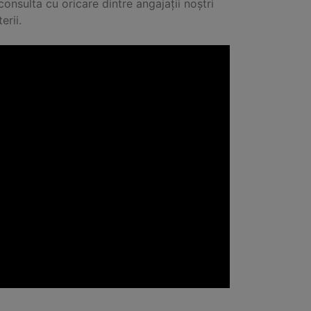
onsulta cu oricare dintre angajații noștri
erii.