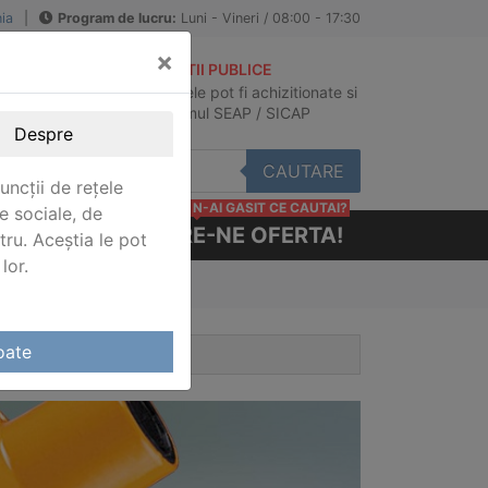
ia
|
Program de lucru:
Luni - Vineri / 08:00 - 17:30
×
ACHIZITII PUBLICE
Produsele pot fi achizitionate si
au
in sistemul SEAP / SICAP
Despre
CAUTARE
uncții de rețele
N-AI GASIT CE CAUTAI?
e sociale, de
CERE-NE OFERTA!
stru. Aceștia le pot
lor.
oate