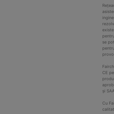
Rețeau
asiste
ingine
rezolv
existe
pentr
se pot
pentru
provoc
Fairch
CE pe
produ
aproba
și SAA
Cu Fai
calita