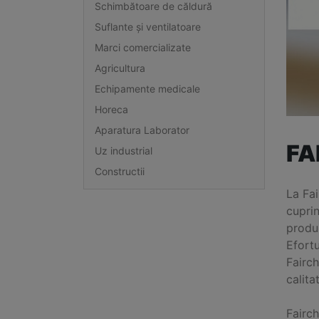
Schimbătoare de căldură
Suflante și ventilatoare
Marci comercializate
Agricultura
Echipamente medicale
Horeca
Aparatura Laborator
FA
Uz industrial
Constructii
La Fai
cuprin
produs
Efort
Fairch
calita
Fairc