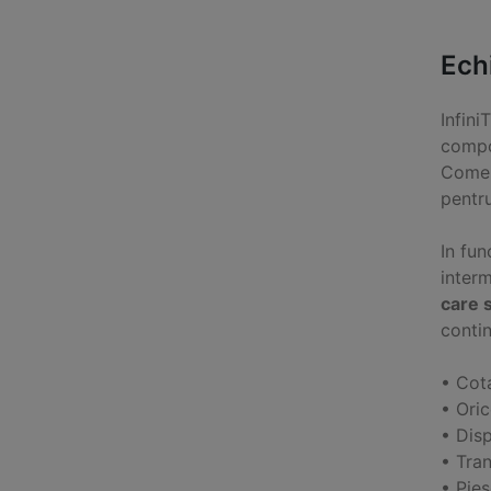
Ech
Infini
compon
Comer
pentr
In fun
inter
care s
contin
• Cota
• Ori
• Disp
• Tran
• Pie