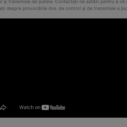
l și transmisie de putere. Contactați-ne astăzi pentru a vă c
cați despre provocările dvs. de control și de transmisie a put