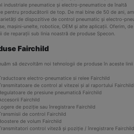
l industriale pneumatice și electro-pneumatice de înaltă
te pentru producătorii de top. De mai bine de 50 de ani, am 
arietăți de dispozitive de control pneumatic și electro-pne
e, mașini-unelte, robotice, OEM și alte aplicații. Oferim, de
ii de reparații sub linia noastră de produse Specon.
duse Fairchild
nuăm să dezvoltăm noi tehnologii de produse în aceste lini
Traductoare electro-pneumatice si relee Fairchild
Transmitatoare de control al vitezei și al raportului Fairchild
Regulatoare de presiune pneumatică Fairchild
Accesorii Fairchild
Logere de poziție sau înregistrare Fairchild
Transmisii de control Fairchild
Boostere de volum Fairchild
Transmitatori control viteză și poziție / înregistrare Fairchil