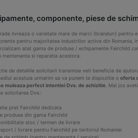
ipamente, componente, piese de schimb 
Trade livreaza o varietate mare de marci (branduri) pentru e
ente pentru majoritatea industriilor active din Romania, in
cializam atat gama de produse / echipamente Fairchild cat
u mentenanta si reparatia acestora.
ctie de detaliile solicitarii transmise veti beneficia de ajutor
mediul acestuia urmarim sa va punem la dispozitie o
oferta 
e muleaza perfect intentiei Dvs. de achizitie
. Mai jos ave
e solicitarea Dvs.:
tie pret Fairchild dedicata
ce produse din gama Fairchild
onibilitate stoc / termen de livrare
sport / livrare pentru Fairchild pe teritoriul Romaniei
se de schimb (pentru mentenanta / service)