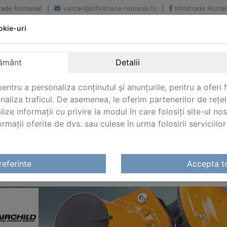
iTrade Romania!
|
vanzari@infinitrade-romania.ro
|
Infinitrade Roman
okie-uri
Peste 500 de furnizori.
Peste 800 de clienti de
renume
Livrari din stoc intern s
National si international
extern
ământ
Detalii
entru a personaliza conținutul și anunțurile, pentru a oferi f
analiza traficul. De asemenea, le oferim partenerilor de rețel
lize informații cu privire la modul în care folosiți site-ul no
mații oferite de dvs. sau culese în urma folosirii serviciilor 
referinte
Accepta t
RCHILD