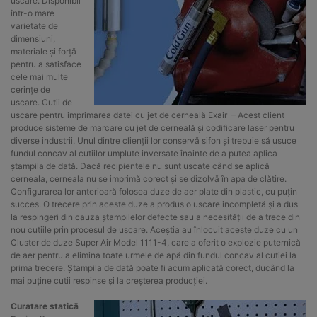
uscare. Disponibil
într-o mare
varietate de
dimensiuni,
materiale și forță
pentru a satisface
cele mai multe
cerințe de
uscare. Cutii de
uscare pentru imprimarea datei cu jet de cerneală Exair – Acest client
produce sisteme de marcare cu jet de cerneală și codificare laser pentru
diverse industrii. Unul dintre clienții lor conservă sifon și trebuie să usuce
fundul concav al cutiilor umplute inversate înainte de a putea aplica
ștampila de dată. Dacă recipientele nu sunt uscate când se aplică
cerneala, cerneala nu se imprimă corect și se dizolvă în apa de clătire.
Configurarea lor anterioară folosea duze de aer plate din plastic, cu puțin
succes. O trecere prin aceste duze a produs o uscare incompletă și a dus
la respingeri din cauza ștampilelor defecte sau a necesității de a trece din
nou cutiile prin procesul de uscare. Aceștia au înlocuit aceste duze cu un
Cluster de duze Super Air Model 1111-4, care a oferit o explozie puternică
de aer pentru a elimina toate urmele de apă din fundul concav al cutiei la
prima trecere. Ștampila de dată poate fi acum aplicată corect, ducând la
mai puține cutii respinse și la creșterea producției.
Curatare statică