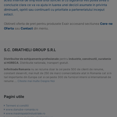
acest interval de timp este unul suficiet si cu siguranta veti putea avea o
concluzie clara ce va va ajuta in luarea unei decizii asumate in privinta
diminuarii, opririi sau continuarii cu prioritate a parteneriatului inceput
astazi.
Obtineti oferta de pret pentru produsele Exair accesand sectiunea
Cere-ne
Oferta
sau
Contact
din meniu.
S.C. DRIATHELI GROUP S.R.L
Distribuitor de echipamente profesionale
pentru
industrie, constructii, curatenie
si HORECA
. Distributie nationala, transport gratuit.
Infinitrade Romania
nu se rezuma doar la cei peste 500 de clienti de renume,
constant deserviti, mai mult de 250 de marci comercializate atat in Romania cat si in
tari importante din Europa cat si cei peste 300 de furnizori interni si internationali de
renume …
Citeste mai multe Despre Noi
Pagini utile
Termeni si conditii
www.danube-romania.ro
www.masinispalatindustriale.ro