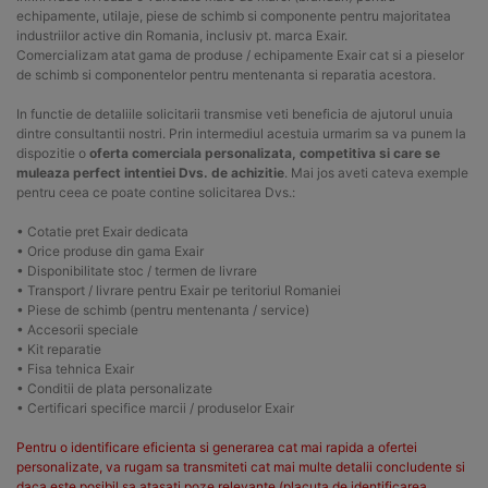
echipamente, utilaje, piese de schimb si componente pentru majoritatea
industriilor active din Romania, inclusiv pt. marca Exair.
Comercializam atat gama de produse / echipamente Exair cat si a pieselor
de schimb si componentelor pentru mentenanta si reparatia acestora.
In functie de detaliile solicitarii transmise veti beneficia de ajutorul unuia
dintre consultantii nostri. Prin intermediul acestuia urmarim sa va punem la
dispozitie o
oferta comerciala personalizata, competitiva si care se
muleaza perfect intentiei Dvs. de achizitie
. Mai jos aveti cateva exemple
pentru ceea ce poate contine solicitarea Dvs.:
• Cotatie pret Exair dedicata
• Orice produse din gama Exair
• Disponibilitate stoc / termen de livrare
• Transport / livrare pentru Exair pe teritoriul Romaniei
• Piese de schimb (pentru mentenanta / service)
• Accesorii speciale
• Kit reparatie
• Fisa tehnica Exair
• Conditii de plata personalizate
• Certificari specifice marcii / produselor Exair
Pentru o identificare eficienta si generarea cat mai rapida a ofertei
personalizate, va rugam sa transmiteti cat mai multe detalii concludente si
daca este posibil sa atasati poze relevante (placuta de identificarea,