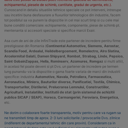
echipamentul, piesele de schimb, cantitate, gradul de urgenta, etc.).
Cunoscand in detaliu situatiile tehnice speciale ce pot interveni, intrerupe
sau incetini buna desfasurare a fluxurilor tehnologice din industrie, facem
tot posibilul sa va punem la dispozitie in cel mai scurt timp si cu cele mai
bune conditii comerciale: echipamente, componente, piese de schimb pt.
mentenanta si accesorii speciale si specifice marcii Exair.
Asa cum de ani de zile InfiniTrade este partener de incredere pentru firme
prestigioase din Romania (
Continental Automotive, Siemens, Aerostar,
Scandia Food, Ardealul, Heildelbergcement, Romelectro, Alro Slatina,
Arcelormital Galati, Damen Shipyard, Rombat, Strabag, Linde, Pepsico,
Saint GobainZoppas, Hella, Rominserv, Azomures, Romgaz
si multi altii),
in acelasi fel poate deveni si pt Dvs. un partener de incredere pe termen
lung punandu-va la dispozitie o gama foarte variata de marci din industrii
specifice: industria
Automotive, Navala, Petroliera, Farmaceutica,
Aeronautica, Miniera, Bauturilor diverse, Panificatiei, Textila, Chimica,
Transporturilor, Distileriei, Prelucrarea Lemnului, Constructiilor,
Agriculturii, Instalatiilor, Institutii de stat (prin sistemul de achizitii
publice SICAP / SEAP), Horeca, Carmangeriei, Feroviara, Energetica,
etc.
Ne dorim o colaborare foarte transparenta, motiv pentru care va rugam sa
ne transmiteti timp de aprox. 2-3 luni solicitarile / provocarile Dvs. zilnice
(indiferent de departamentul tehnic din care provin). Consideram ca in