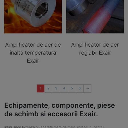
Amplificator de aer de
Amplificator de aer
înaltă temperatură
reglabil Exair
Exair
1
2
3
4
5
6
→
Echipamente, componente, piese
de schimb si accesorii Exair.
InfiniTrade livreaza o varietate mare de marci (branduri) pentru