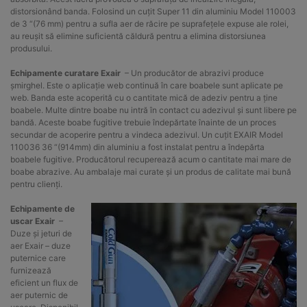
distorsionând banda. Folosind un cuțit Super 11 din aluminiu Model 110003
de 3 “(76 mm) pentru a sufla aer de răcire pe suprafețele expuse ale rolei,
au reușit să elimine suficientă căldură pentru a elimina distorsiunea
produsului.
Echipamente curatare Exair
– Un producător de abrazivi produce
șmirghel. Este o aplicație web continuă în care boabele sunt aplicate pe
web. Banda este acoperită cu o cantitate mică de adeziv pentru a ține
boabele. Multe dintre boabe nu intră în contact cu adezivul și sunt libere pe
bandă. Aceste boabe fugitive trebuie îndepărtate înainte de un proces
secundar de acoperire pentru a vindeca adezivul. Un cuțit EXAIR Model
110036 36 “(914mm) din aluminiu a fost instalat pentru a îndepărta
boabele fugitive. Producătorul recuperează acum o cantitate mai mare de
boabe abrazive. Au ambalaje mai curate și un produs de calitate mai bună
pentru clienți.
Echipamente de
uscar Exair
–
Duze și jeturi de
aer Exair – duze
puternice care
furnizează
eficient un flux de
aer puternic de