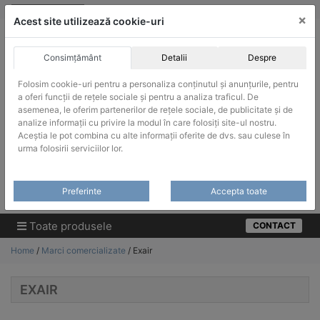
Skip
vanzari@infinitrade-romania.ro
|
Infinitrade Romania
×
to
Acest site utilizează cookie-uri
content
Consimțământ
Detalii
Despre
Folosim cookie-uri pentru a personaliza conținutul și anunțurile, pentru
a oferi funcții de rețele sociale și pentru a analiza traficul. De
asemenea, le oferim partenerilor de rețele sociale, de publicitate și de
ACHIZITII PUBLICE
analize informații cu privire la modul în care folosiți site-ul nostru.
Produsele pot fi achizitionate si in sistemul SEAP / SICAP
Aceștia le pot combina cu alte informații oferite de dvs. sau culese în
urma folosirii serviciilor lor.
Products
search
CAUTARE
Preferinte
Accepta toate
Cere-ne oferta!
Toate produsele
CONTACT
Home
/
Marci comercializate
/ Exair
EXAIR