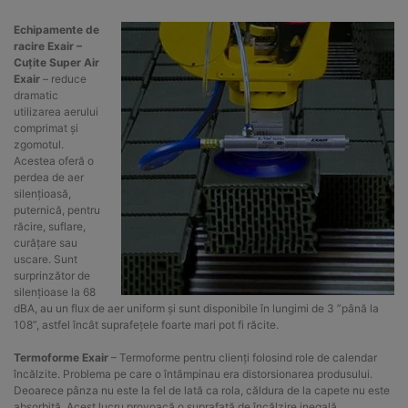
Echipamente de
racire Exair –
Cuțite Super Air
Exair
– reduce
dramatic
utilizarea aerului
comprimat și
zgomotul.
Acestea oferă o
perdea de aer
silențioasă,
puternică, pentru
răcire, suflare,
curățare sau
uscare. Sunt
surprinzător de
silențioase la 68
dBA, au un flux de aer uniform și sunt disponibile în lungimi de 3 ”până la
108”, astfel încât suprafețele foarte mari pot fi răcite.
Termoforme Exair
– Termoforme pentru clienți folosind role de calendar
încălzite. Problema pe care o întâmpinau era distorsionarea produsului.
Deoarece pânza nu este la fel de lată ca rola, căldura de la capete nu este
absorbită. Acest lucru provoacă o suprafață de încălzire inegală,