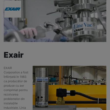
Exair
EXAIR
Corporation a fost
înființată în 1983
ca producător de
produse cu aer
comprimat pentru
rezolvarea
problemelor din
instalațiile
industriale. Linia