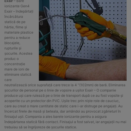
Exair
– Bare
ionizante Gen4
Exair – îndepărtați
încărcătura
statică de pe
hârtie, filme și
materiale plastice
pentru a reduce
blocajele,
rupturile și
șocurile. Acestea
produc o
concentrație
mare de ioni de
eliminare statică
care
neutralizează orice suprafață care trece la 4 “(102mm) de bară. Eliminarea
șocurilor de personal pe o linie de vopsire a ușilor Exair – O companie
produce uși care rulează pe o linie de transport după ce au fost vopsite și
acoperite cu un protector din PVC. Ușile trec prin niște role de cauciuc,
care au creat o mare cantitate de static care i-ar distruge pe angajați. Au
încercat firele de masă și beteala, dar amândoi au provocat zgârieturi în
finisajul ușii. Compania a ales barele ionizante pentru a asigura
îndepărtarea statică fără contact. Finisajul a fost salvat, iar angajații nu mai
trebuiau să se îngrijoreze de șocurile statice.