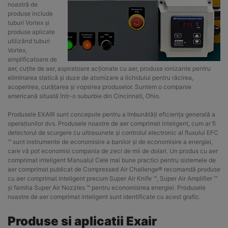
noastră de
produse include
tuburi Vortex și
produse aplicate
utilizând tuburi
Vortex,
amplificatoare de
aer, cuțite de aer, aspiratoare acționate cu aer, produse ionizante pentru
eliminarea statică și duze de atomizare a lichidului pentru răcirea,
acoperirea, curățarea și vopsirea produselor. Suntem o companie
americană situată într-o suburbie din Cincinnati, Ohio.
Produsele EXAIR sunt concepute pentru a îmbunătăți eficiența generală a
operațiunilor dvs. Produsele noastre de aer comprimat inteligent, cum ar fi
detectorul de scurgere cu ultrasunete și controlul electronic al fluxului EFC
™ sunt instrumente de economisire a banilor și de economisire a energiei,
care vă pot economisi compania de zeci de mii de dolari. Un produs cu aer
comprimat inteligent Manualul Cele mai bune practici pentru sistemele de
aer comprimat publicat de Compressed Air Challenge® recomandă produse
cu aer comprimat inteligent precum Super Air Knife ™, Super Air Amplifier ™
și familia Super Air Nozzles ™ pentru economisirea energiei. Produsele
noastre de aer comprimat inteligent sunt identificate cu acest grafic.
Produse si aplicatii Exair